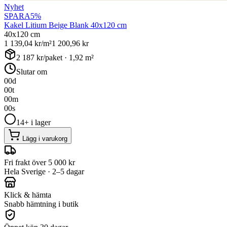
Nyhet
SPARA
5
%
Kakel Litium Beige Blank 40x120 cm
40x120 cm
1 139,04
kr/m²
1 200,96
kr
2 187
kr/paket ·
1,92
m²
Slutar om
00
d
00
t
00
m
00
s
14+ i lager
Lägg i varukorg
Fri frakt över 5 000 kr
Hela Sverige · 2–5 dagar
Klick & hämta
Snabb hämtning i butik