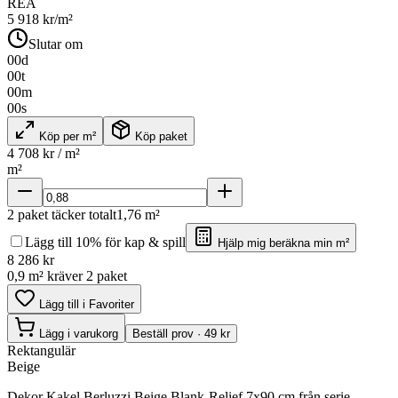
REA
5 918
kr/m²
Slutar om
00
d
00
t
00
m
00
s
Köp per m²
Köp paket
4 708
kr / m²
m²
2
paket täcker totalt
1,76
m²
Lägg till 10% för kap & spill
Hjälp mig beräkna min m²
8 286
kr
0,9 m² kräver 2 paket
Lägg till i Favoriter
Lägg i varukorg
Beställ prov · 49 kr
Rektangulär
Beige
Dekor Kakel Berluzzi Beige Blank-Relief 7x90 cm från serie