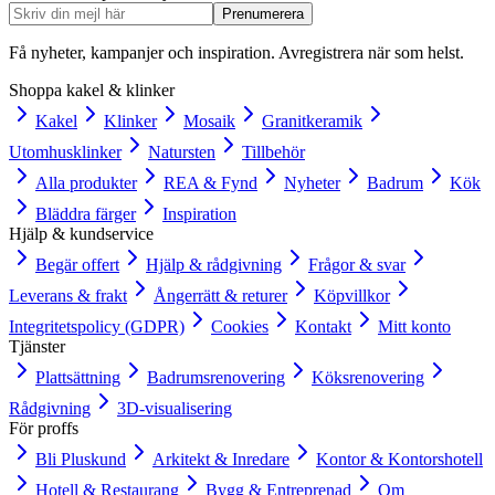
Prenumerera
Få nyheter, kampanjer och inspiration. Avregistrera när som helst.
Shoppa kakel & klinker
Kakel
Klinker
Mosaik
Granitkeramik
Utomhusklinker
Natursten
Tillbehör
Alla produkter
REA & Fynd
Nyheter
Badrum
Kök
Bläddra färger
Inspiration
Hjälp & kundservice
Begär offert
Hjälp & rådgivning
Frågor & svar
Leverans & frakt
Ångerrätt & returer
Köpvillkor
Integritetspolicy (GDPR)
Cookies
Kontakt
Mitt konto
Tjänster
Plattsättning
Badrumsrenovering
Köksrenovering
Rådgivning
3D-visualisering
För proffs
Bli Pluskund
Arkitekt & Inredare
Kontor & Kontorshotell
Hotell & Restaurang
Bygg & Entreprenad
Om