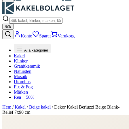
Sök
Konto
Sparat
Varukorg
Alla kategorier
Kakel
Klinker
Granitkeramik
Natursten
Mosaik
Utomhus
Fix & Fog
Märken
Rea − 50%
Hem
/
Kakel
/
Beige kakel
/
Dekor Kakel Berluzzi Beige Blank-
Relief 7x90 cm