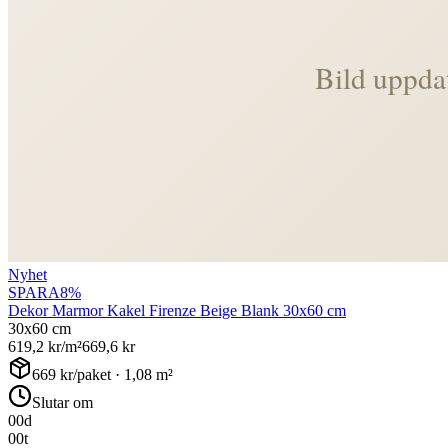
Nyhet
SPARA
8
%
Dekor Marmor Kakel Firenze Beige Blank 30x60 cm
30x60 cm
619,2
kr/m²
669,6
kr
669
kr/paket ·
1,08
m²
Slutar om
00
d
00
t