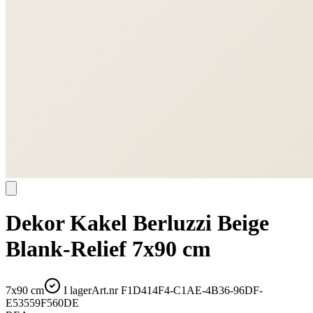
Dekor Kakel Berluzzi Beige
Blank-Relief 7x90 cm
7x90 cm
I lager
Art.nr
F1D414F4-C1AE-4B36-96DF-
E53559F560DE