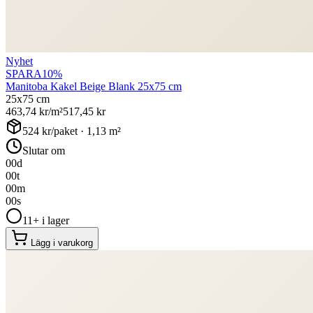
Nyhet
SPARA
10
%
Manitoba Kakel Beige Blank 25x75 cm
25x75 cm
463,74
kr/m²
517,45
kr
524
kr/paket ·
1,13
m²
Slutar om
00
d
00
t
00
m
00
s
11+ i lager
Lägg i varukorg