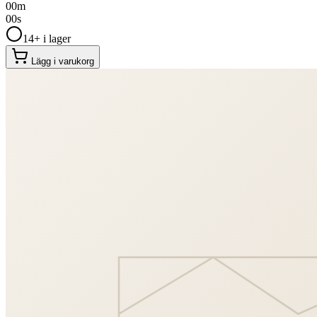
00
m
00
s
14+ i lager
Lägg i varukorg