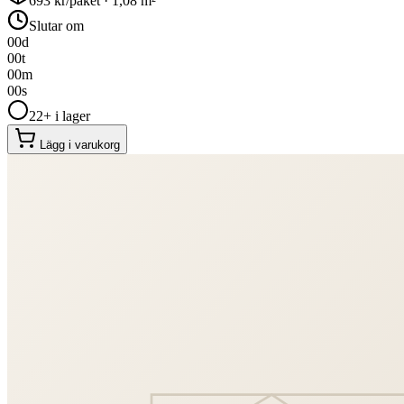
693
kr/paket ·
1,08
m²
Slutar om
00
d
00
t
00
m
00
s
22+ i lager
Lägg i varukorg