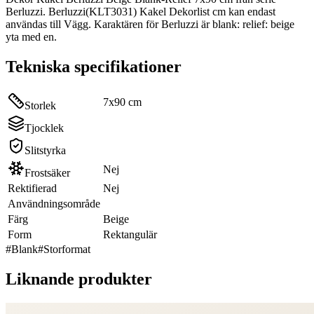
Berluzzi. Berluzzi(KLT3031) Kakel Dekorlist cm kan endast
användas till Vägg. Karaktären för Berluzzi är blank: relief: beige
yta med en.
Tekniska specifikationer
7x90 cm
Storlek
Tjocklek
Slitstyrka
Nej
Frostsäker
Rektifierad
Nej
Användningsområde
Färg
Beige
Form
Rektangulär
#
Blank
#
Storformat
Liknande produkter