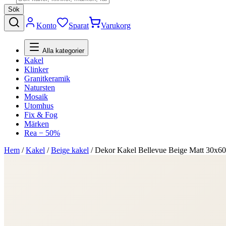
Sök
Konto
Sparat
Varukorg
Alla kategorier
Kakel
Klinker
Granitkeramik
Natursten
Mosaik
Utomhus
Fix & Fog
Märken
Rea − 50%
Hem
/
Kakel
/
Beige kakel
/
Dekor Kakel Bellevue Beige Matt 30x6