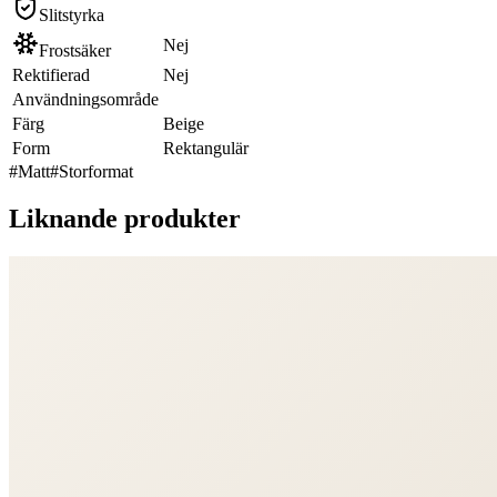
Slitstyrka
Nej
Frostsäker
Rektifierad
Nej
Användningsområde
Färg
Beige
Form
Rektangulär
#
Matt
#
Storformat
Liknande produkter