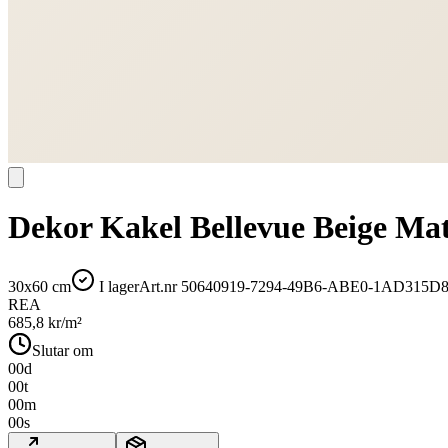
Dekor Kakel Bellevue Beige Ma
30x60 cm
I lager
Art.nr
50640919-7294-49B6-ABE0-1AD315D8
REA
685,8
kr/m²
Slutar om
00
d
00
t
00
m
00
s