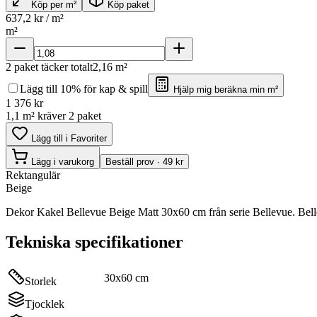
Köp per m²
Köp paket
637,2
kr / m²
m²
2
paket täcker totalt
2,16
m²
Lägg till 10% för kap & spill
Hjälp mig beräkna min m²
1 376
kr
1,1 m² kräver 2 paket
Lägg till i Favoriter
Lägg i varukorg
Beställ prov · 49 kr
Rektangulär
Beige
Dekor Kakel Bellevue Beige Matt 30x60 cm från serie Bellevue. Bell
Tekniska specifikationer
30x60 cm
Storlek
Tjocklek