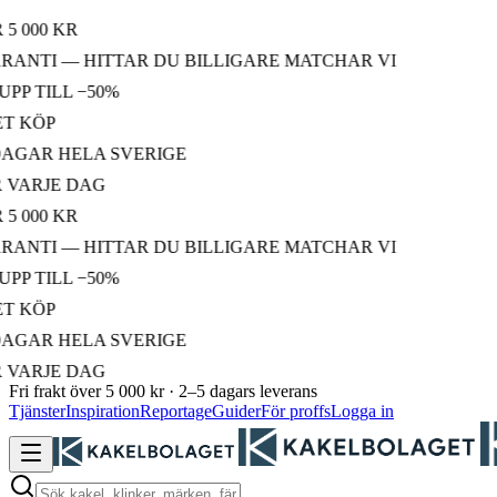
000 KR
NTI — HITTAR DU BILLIGARE MATCHAR VI
 TILL −50%
KÖP
AR HELA SVERIGE
ARJE DAG
000 KR
NTI — HITTAR DU BILLIGARE MATCHAR VI
 TILL −50%
KÖP
AR HELA SVERIGE
ARJE DAG
Fri frakt över 5 000 kr · 2–5 dagars leverans
Tjänster
Inspiration
Reportage
Guider
För proffs
Logga in