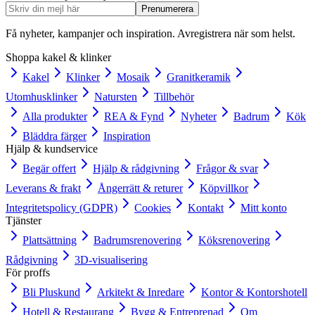
Prenumerera
Få nyheter, kampanjer och inspiration. Avregistrera när som helst.
Shoppa kakel & klinker
Kakel
Klinker
Mosaik
Granitkeramik
Utomhusklinker
Natursten
Tillbehör
Alla produkter
REA & Fynd
Nyheter
Badrum
Kök
Bläddra färger
Inspiration
Hjälp & kundservice
Begär offert
Hjälp & rådgivning
Frågor & svar
Leverans & frakt
Ångerrätt & returer
Köpvillkor
Integritetspolicy (GDPR)
Cookies
Kontakt
Mitt konto
Tjänster
Plattsättning
Badrumsrenovering
Köksrenovering
Rådgivning
3D-visualisering
För proffs
Bli Pluskund
Arkitekt & Inredare
Kontor & Kontorshotell
Hotell & Restaurang
Bygg & Entreprenad
Om