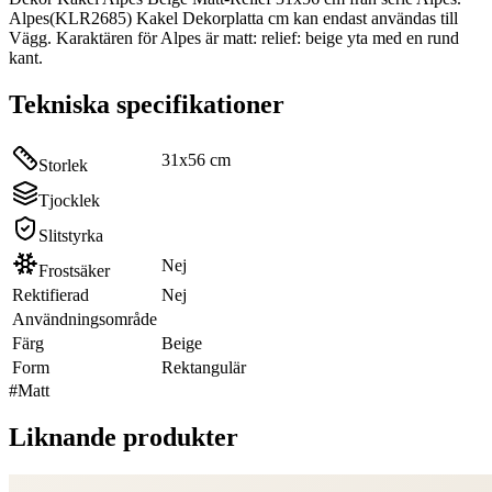
Alpes(KLR2685) Kakel Dekorplatta cm kan endast användas till
Vägg. Karaktären för Alpes är matt: relief: beige yta med en rund
kant.
Tekniska specifikationer
31x56 cm
Storlek
Tjocklek
Slitstyrka
Nej
Frostsäker
Rektifierad
Nej
Användningsområde
Färg
Beige
Form
Rektangulär
#
Matt
Liknande produkter