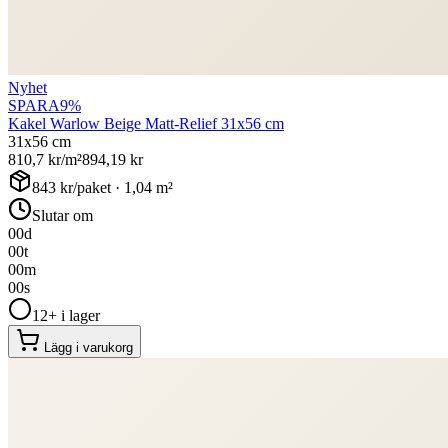
Nyhet
SPARA
9
%
Kakel Warlow Beige Matt-Relief 31x56 cm
31x56 cm
810,7
kr/m²
894,19
kr
843
kr/paket ·
1,04
m²
Slutar om
00
d
00
t
00
m
00
s
12+ i lager
Lägg i varukorg