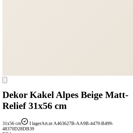
Dekor Kakel Alpes Beige Matt-
Relief 31x56 cm
31x56 cm
I lager
Art.nr
A463627B-AA9B-4479-B499-
48370D28DB39