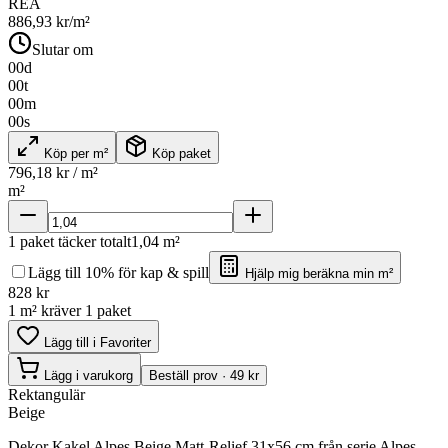
REA
886,93
kr/m²
Slutar om
00
d
00
t
00
m
00
s
Köp per m²
Köp paket
796,18
kr / m²
m²
1
paket täcker totalt
1,04
m²
Lägg till 10% för kap & spill
Hjälp mig beräkna min m²
828
kr
1 m² kräver 1 paket
Lägg till i Favoriter
Lägg i varukorg
Beställ prov · 49 kr
Rektangulär
Beige
Dekor Kakel Alpes Beige Matt-Relief 31x56 cm från serie Alpes.