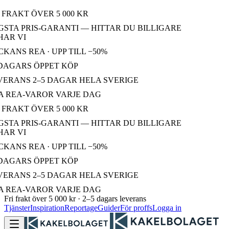
 FRAKT ÖVER 5 000 KR
STA PRIS-GARANTI — HITTAR DU BILLIGARE
AR VI
KANS REA · UPP TILL −50%
DAGARS ÖPPET KÖP
ERANS 2–5 DAGAR HELA SVERIGE
 REA-VAROR VARJE DAG
 FRAKT ÖVER 5 000 KR
STA PRIS-GARANTI — HITTAR DU BILLIGARE
AR VI
KANS REA · UPP TILL −50%
DAGARS ÖPPET KÖP
ERANS 2–5 DAGAR HELA SVERIGE
 REA-VAROR VARJE DAG
Fri frakt över 5 000 kr · 2–5 dagars leverans
Tjänster
Inspiration
Reportage
Guider
För proffs
Logga in