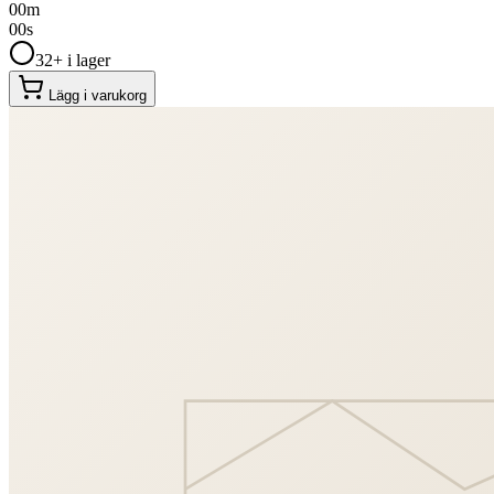
00
m
00
s
32+ i lager
Lägg i varukorg