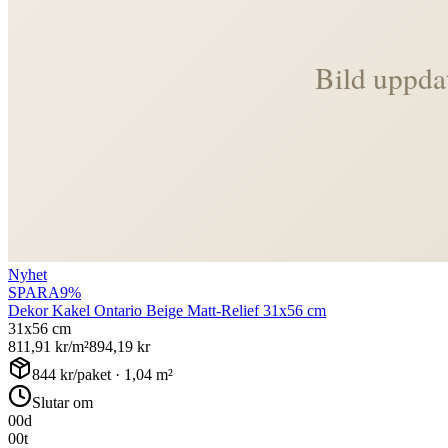
Nyhet
SPARA
9
%
Dekor Kakel Ontario Beige Matt-Relief 31x56 cm
31x56 cm
811,91
kr/m²
894,19
kr
844
kr/paket ·
1,04
m²
Slutar om
00
d
00
t