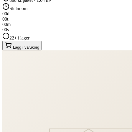
888
kr/paket ·
1,04
m²
Slutar om
00
d
00
t
00
m
00
s
22+ i lager
Lägg i varukorg