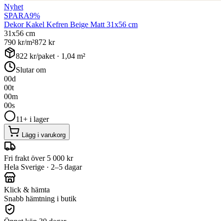
Nyhet
SPARA
9
%
Dekor Kakel Kefren Beige Matt 31x56 cm
31x56 cm
790
kr/m²
872
kr
822
kr/paket ·
1,04
m²
Slutar om
00
d
00
t
00
m
00
s
11+ i lager
Lägg i varukorg
Fri frakt över 5 000 kr
Hela Sverige · 2–5 dagar
Klick & hämta
Snabb hämtning i butik