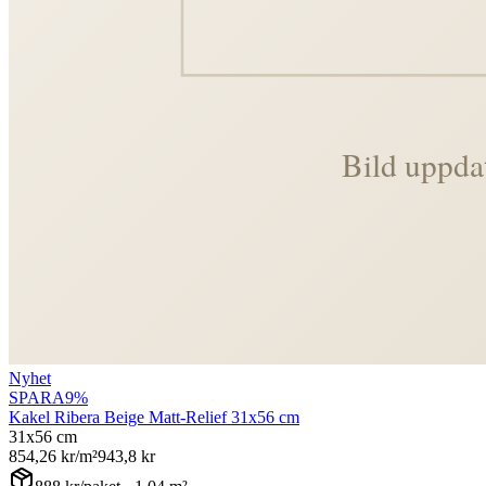
Nyhet
SPARA
9
%
Kakel Ribera Beige Matt-Relief 31x56 cm
31x56 cm
854,26
kr/m²
943,8
kr