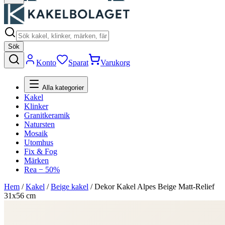
Sök
Konto
Sparat
Varukorg
Alla kategorier
Kakel
Klinker
Granitkeramik
Natursten
Mosaik
Utomhus
Fix & Fog
Märken
Rea − 50%
Hem
/
Kakel
/
Beige kakel
/
Dekor Kakel Alpes Beige Matt-Relief
31x56 cm