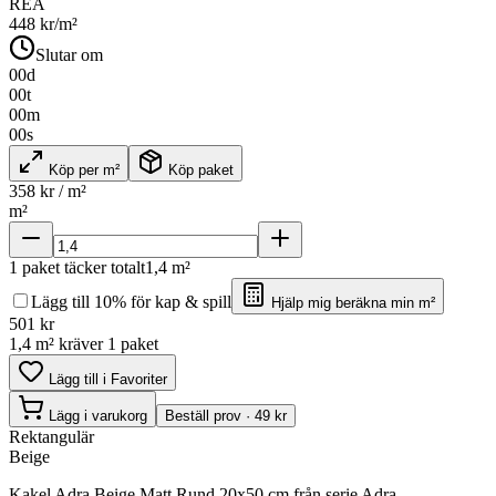
REA
448
kr/m²
Slutar om
00
d
00
t
00
m
00
s
Köp per m²
Köp paket
358
kr / m²
m²
1
paket täcker totalt
1,4
m²
Lägg till 10% för kap & spill
Hjälp mig beräkna min m²
501
kr
1,4 m² kräver 1 paket
Lägg till i Favoriter
Lägg i varukorg
Beställ prov · 49 kr
Rektangulär
Beige
Kakel Adra Beige Matt Rund 20x50 cm från serie Adra.