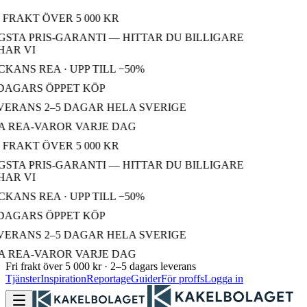
 FRAKT ÖVER 5 000 KR
STA PRIS-GARANTI — HITTAR DU BILLIGARE
AR VI
KANS REA · UPP TILL −50%
DAGARS ÖPPET KÖP
ERANS 2–5 DAGAR HELA SVERIGE
 REA-VAROR VARJE DAG
 FRAKT ÖVER 5 000 KR
STA PRIS-GARANTI — HITTAR DU BILLIGARE
AR VI
KANS REA · UPP TILL −50%
DAGARS ÖPPET KÖP
ERANS 2–5 DAGAR HELA SVERIGE
 REA-VAROR VARJE DAG
Fri frakt över 5 000 kr · 2–5 dagars leverans
Tjänster
Inspiration
Reportage
Guider
För proffs
Logga in