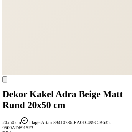
Dekor Kakel Adra Beige Matt
Rund 20x50 cm
20x50 cm
I lager
Art.nr
89410786-EA0D-499C-B635-
9509AD6915F3