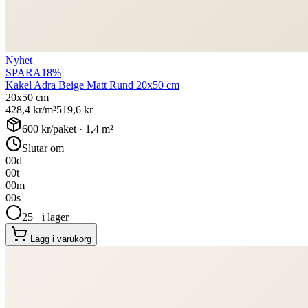
Nyhet
SPARA
18
%
Kakel Adra Beige Matt Rund 20x50 cm
20x50 cm
428,4
kr/m²
519,6
kr
600
kr/paket ·
1,4
m²
Slutar om
00
d
00
t
00
m
00
s
25+ i lager
Lägg i varukorg