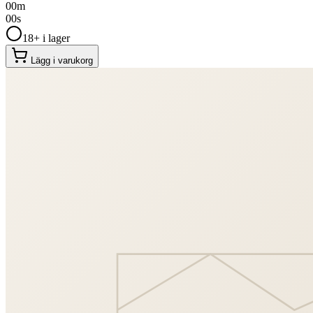
00
m
00
s
18+ i lager
Lägg i varukorg