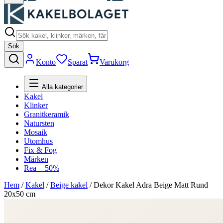
Sök
Konto
Sparat
Varukorg
Alla kategorier
Kakel
Klinker
Granitkeramik
Natursten
Mosaik
Utomhus
Fix & Fog
Märken
Rea − 50%
Hem
/
Kakel
/
Beige kakel
/
Dekor Kakel Adra Beige Matt Rund
20x50 cm