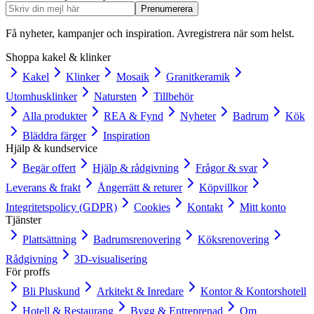
Prenumerera
Få nyheter, kampanjer och inspiration. Avregistrera när som helst.
Shoppa kakel & klinker
Kakel
Klinker
Mosaik
Granitkeramik
Utomhusklinker
Natursten
Tillbehör
Alla produkter
REA & Fynd
Nyheter
Badrum
Kök
Bläddra färger
Inspiration
Hjälp & kundservice
Begär offert
Hjälp & rådgivning
Frågor & svar
Leverans & frakt
Ångerrätt & returer
Köpvillkor
Integritetspolicy (GDPR)
Cookies
Kontakt
Mitt konto
Tjänster
Plattsättning
Badrumsrenovering
Köksrenovering
Rådgivning
3D-visualisering
För proffs
Bli Pluskund
Arkitekt & Inredare
Kontor & Kontorshotell
Hotell & Restaurang
Bygg & Entreprenad
Om