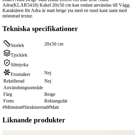
Adra(KLAR5418) Kakel 20x50 cm kan endast användas till Vägg.
Karaktären för Adra är matt beige yta med en rund kant samt med
mönstrad textur.
Tekniska specifikationer
20x50 cm
Storlek
Tjocklek
Slitstyrka
Nej
Frostsäker
Rektifierad
Nej
Användningsområde
Färg
Beige
Form
Rektangulär
#
Mönstrat
#
Strukturerad
#
Matt
Liknande produkter