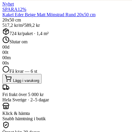
Nyhet
SPARA
12
%
Kakel Eder Beige Matt Mönstrad Rund 20x50 cm
20x50 cm
517,2
kr/m²
589,2
kr
724
kr/paket ·
1,4
m²
Slutar om
00
d
00
t
00
m
00
s
Få kvar — 6 st
Lägg i varukorg
Fri frakt över 5 000 kr
Hela Sverige · 2–5 dagar
Klick & hämta
Snabb hämtning i butik