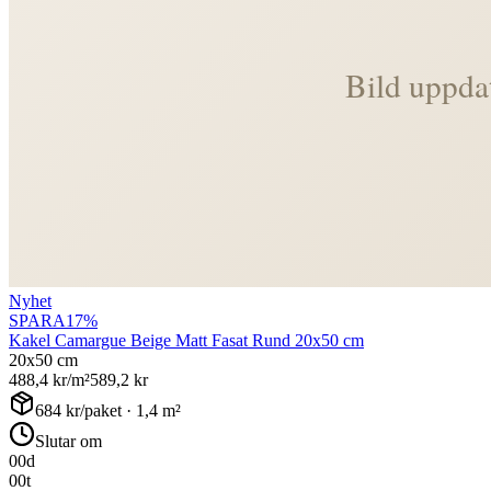
Nyhet
SPARA
17
%
Kakel Camargue Beige Matt Fasat Rund 20x50 cm
20x50 cm
488,4
kr/m²
589,2
kr
684
kr/paket ·
1,4
m²
Slutar om
00
d
00
t