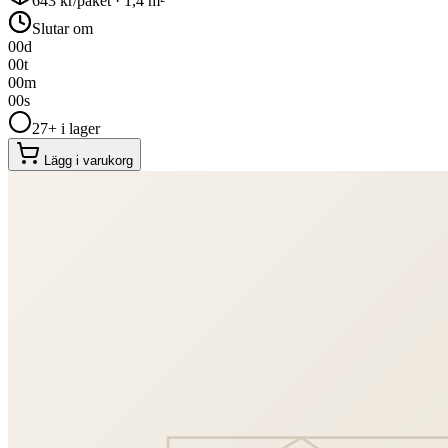
643
kr/paket ·
1,4
m²
Slutar om
00
d
00
t
00
m
00
s
27+ i lager
Lägg i varukorg