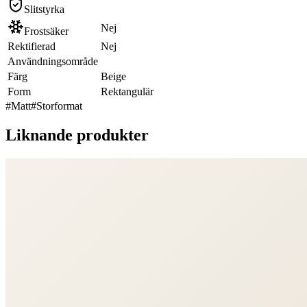
Slitstyrka
Nej
Frostsäker
Rektifierad
Nej
Användningsområde
Färg
Beige
Form
Rektangulär
#
Matt
#
Storformat
Liknande produkter