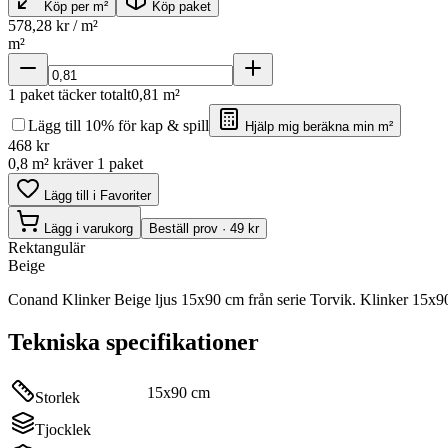
Köp per m²
Köp paket
578,28
kr / m²
m²
1
paket täcker totalt
0,81
m²
Lägg till 10% för kap & spill
Hjälp mig beräkna min m²
468
kr
0,8 m² kräver 1 paket
Lägg till i Favoriter
Lägg i varukorg
Beställ prov · 49 kr
Rektangulär
Beige
Conand Klinker Beige ljus 15x90 cm från serie Torvik. Klinker 15x90
Tekniska specifikationer
15x90 cm
Storlek
Tjocklek