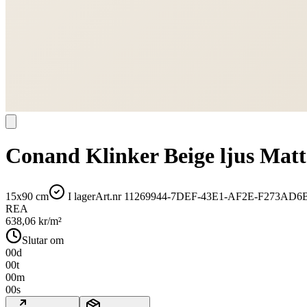
Conand Klinker Beige ljus Mat
15x90 cm
I lager
Art.nr
11269944-7DEF-43E1-AF2E-F273AD6
REA
638,06
kr/m²
Slutar om
00
d
00
t
00
m
00
s