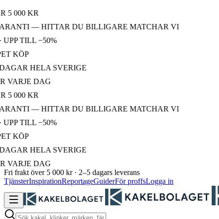
 000 KR
ANTI — HITTAR DU BILLIGARE MATCHAR VI
P TILL −50%
 KÖP
GAR HELA SVERIGE
ARJE DAG
 000 KR
ANTI — HITTAR DU BILLIGARE MATCHAR VI
P TILL −50%
 KÖP
GAR HELA SVERIGE
ARJE DAG
Fri frakt över 5 000 kr · 2–5 dagars leverans
Tjänster
Inspiration
Reportage
Guider
För proffs
Logga in