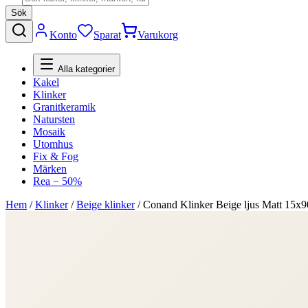
Sök
Konto
Sparat
Varukorg
Alla kategorier
Kakel
Klinker
Granitkeramik
Natursten
Mosaik
Utomhus
Fix & Fog
Märken
Rea − 50%
Hem
/
Klinker
/
Beige klinker
/
Conand Klinker Beige ljus Matt 15x