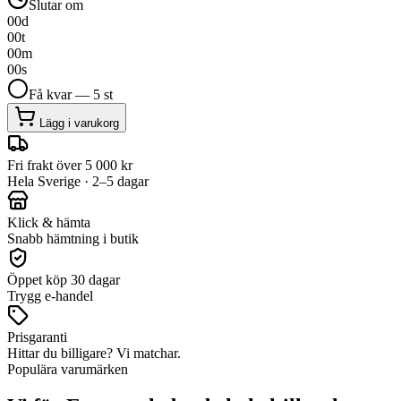
Slutar om
00
d
00
t
00
m
00
s
Få kvar — 5 st
Lägg i varukorg
Fri frakt över 5 000 kr
Hela Sverige · 2–5 dagar
Klick & hämta
Snabb hämtning i butik
Öppet köp 30 dagar
Trygg e-handel
Prisgaranti
Hittar du billigare? Vi matchar.
Populära varumärken