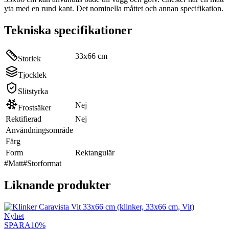
yta med en rund kant. Det nominella måttet och annan specifikation.
Tekniska specifikationer
33x66 cm
Storlek
Tjocklek
Slitstyrka
Nej
Frostsäker
Rektifierad
Nej
Användningsområde
Färg
Form
Rektangulär
#
Matt
#
Storformat
Liknande produkter
Nyhet
SPARA
10
%