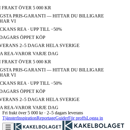
 FRAKT ÖVER 5 000 KR
STA PRIS-GARANTI — HITTAR DU BILLIGARE
AR VI
KANS REA · UPP TILL −50%
DAGARS ÖPPET KÖP
ERANS 2–5 DAGAR HELA SVERIGE
 REA-VAROR VARJE DAG
 FRAKT ÖVER 5 000 KR
STA PRIS-GARANTI — HITTAR DU BILLIGARE
AR VI
KANS REA · UPP TILL −50%
DAGARS ÖPPET KÖP
ERANS 2–5 DAGAR HELA SVERIGE
 REA-VAROR VARJE DAG
Fri frakt över 5 000 kr · 2–5 dagars leverans
Tjänster
Inspiration
Reportage
Guider
För proffs
Logga in