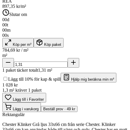
REA
897,35
kr/m²
Slutar om
00
d
00
t
00
m
00
s
Köp per m²
Köp paket
784,69
kr / m²
m²
1
paket täcker totalt
1,31
m²
Lägg till 10% för kap & spill
Hjälp mig beräkna min m²
1 028
kr
1,3 m² kräver 1 paket
Lägg till i Favoriter
Lägg i varukorg
Beställ prov · 49 kr
Rektangulär
Chester Klinker Grå ljus 33x66 cm från serie Chester. Klinker
33x66 cm kan användas både till vägg och golv. Chester har en matt