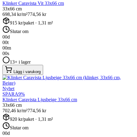
Klinker Caravista Vit 33x66 cm
33x66 cm
698,34
kr/m²
774,56
kr
915
kr/paket ·
1,31
m²
Slutar om
00
d
00
t
00
m
00
s
13+ i lager
Lägg i varukorg
Nyhet
SPARA
9
%
Klinker Caravista Ljusbeige 33x66 cm
33x66 cm
702,46
kr/m²
774,56
kr
920
kr/paket ·
1,31
m²
Slutar om
00
d