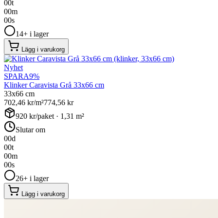
00
t
00
m
00
s
14+ i lager
Lägg i varukorg
Nyhet
SPARA
9
%
Klinker Caravista Grå 33x66 cm
33x66 cm
702,46
kr/m²
774,56
kr
920
kr/paket ·
1,31
m²
Slutar om
00
d
00
t
00
m
00
s
26+ i lager
Lägg i varukorg