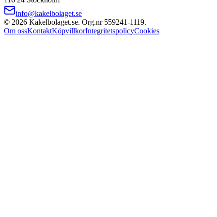
info@kakelbolaget.se
©
2026
Kakelbolaget.se. Org.nr
559241
‑
1119
.
Om oss
Kontakt
Köpvillkor
Integritetspolicy
Cookies