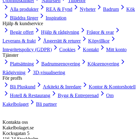
Utomhusklinker
Natursten
Tillbehör
Alla produkter
REA & Fynd
Nyheter
Badrum
Kök
Bläddra färger
Inspiration
Hjälp & kundservice
Begär offert
Hjälp & rådgivning
Frågor & svar
Leverans & frakt
Ångerrätt & returer
Köpvillkor
Integritetspolicy (GDPR)
Cookies
Kontakt
Mitt konto
Tjänster
Plattsättning
Badrumsrenovering
Köksrenovering
Rådgivning
3D-visualisering
För proffs
Bli Pluskund
Arkitekt & Inredare
Kontor & Kontorshotell
Hotell & Restaurang
Bygg & Entreprenad
Om
Kakelbolaget
Bli partner
Kontakta oss
Kakelbolaget.se
Kocksgatan 5
116 24 Stockholm