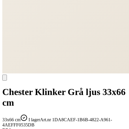
Chester Klinker Grå ljus 33x66
cm
33x66 cm
I lager
Art.nr
1DA8CAEF-1B6B-4822-A961-
4AEFFF0535DB