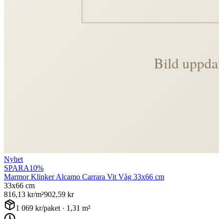
Nyhet
SPARA
10
%
Marmor Klinker Alcamo Carrara Vit Våg 33x66 cm
33x66 cm
816,13
kr/m²
902,59
kr
1 069
kr/paket ·
1,31
m²