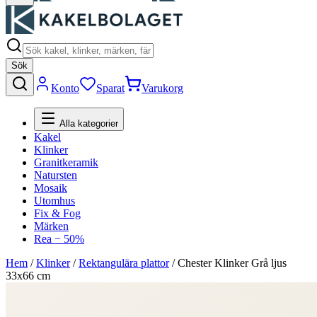
Sök
Konto
Sparat
Varukorg
Alla kategorier
Kakel
Klinker
Granitkeramik
Natursten
Mosaik
Utomhus
Fix & Fog
Märken
Rea − 50%
Hem
/
Klinker
/
Rektangulära plattor
/
Chester Klinker Grå ljus
33x66 cm