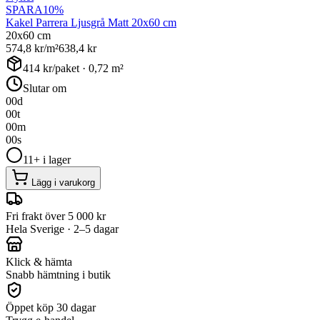
SPARA
10
%
Kakel Parrera Ljusgrå Matt 20x60 cm
20x60 cm
574,8
kr/m²
638,4
kr
414
kr/paket ·
0,72
m²
Slutar om
00
d
00
t
00
m
00
s
11+ i lager
Lägg i varukorg
Fri frakt över 5 000 kr
Hela Sverige · 2–5 dagar
Klick & hämta
Snabb hämtning i butik
Öppet köp 30 dagar