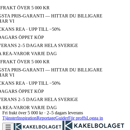
FRAKT ÖVER 5 000 KR
STA PRIS-GARANTI — HITTAR DU BILLIGARE
R VI
ANS REA · UPP TILL −50%
DAGARS ÖPPET KÖP
ERANS 2–5 DAGAR HELA SVERIGE
 REA-VAROR VARJE DAG
FRAKT ÖVER 5 000 KR
STA PRIS-GARANTI — HITTAR DU BILLIGARE
R VI
ANS REA · UPP TILL −50%
DAGARS ÖPPET KÖP
ERANS 2–5 DAGAR HELA SVERIGE
 REA-VAROR VARJE DAG
Fri frakt över 5 000 kr · 2–5 dagars leverans
Tjänster
Inspiration
Reportage
Guider
För proffs
Logga in