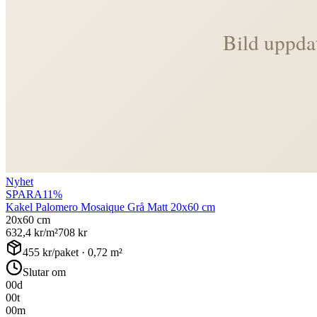
Nyhet
SPARA
11
%
Kakel Palomero Mosaique Grå Matt 20x60 cm
20x60 cm
632,4
kr/m²
708
kr
455
kr/paket ·
0,72
m²
Slutar om
00
d
00
t
00
m