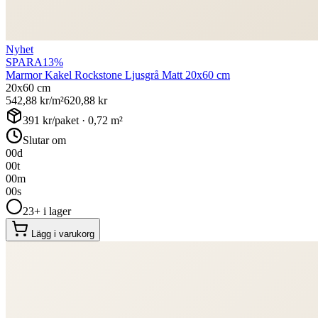
Nyhet
SPARA
13
%
Marmor Kakel Rockstone Ljusgrå Matt 20x60 cm
20x60 cm
542,88
kr/m²
620,88
kr
391
kr/paket ·
0,72
m²
Slutar om
00
d
00
t
00
m
00
s
23+ i lager
Lägg i varukorg