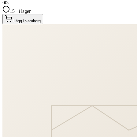
00
s
15+ i lager
Lägg i varukorg