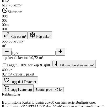
REA
617,76
kr/m²
Slutar om
00
d
00
t
00
m
00
s
Köp per m²
Köp paket
555,36
kr / m²
m²
1
paket täcker totalt
0,72
m²
Lägg till 10% för kap & spill
Hjälp mig beräkna min m²
400
kr
0,7 m² kräver 1 paket
Lägg till i Favoriter
Lägg i varukorg
Beställ prov · 49 kr
Rektangulär
Burlingstone Kakel Ljusgrå 20x60 cm från serie Burlingstone.
Burlingstone(KAST5154) Kakel 20x60 cm kan endast användas till