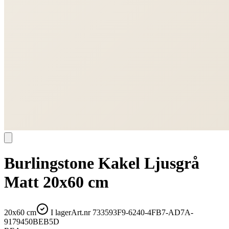
Burlingstone Kakel Ljusgrå
Matt 20x60 cm
20x60 cm
I lager
Art.nr
733593F9-6240-4FB7-AD7A-
9179450BEB5D