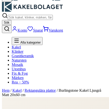
Sök
Konto
Sparat
Varukorg
Alla kategorier
Kakel
Klinker
Granitkeramik
Natursten
Mosaik
Utomhus
Fix & Fog
Märken
Rea − 50%
Hem
/
Kakel
/
Rektangulära plattor
/
Burlingstone Kakel Ljusgrå
Matt 20x60 cm