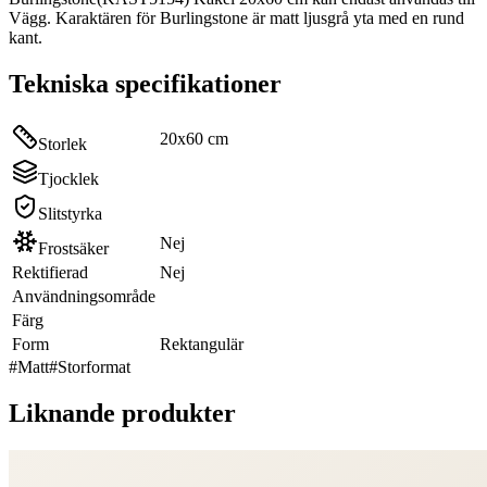
Vägg. Karaktären för Burlingstone är matt ljusgrå yta med en rund
kant.
Tekniska specifikationer
20x60 cm
Storlek
Tjocklek
Slitstyrka
Nej
Frostsäker
Rektifierad
Nej
Användningsområde
Färg
Form
Rektangulär
#
Matt
#
Storformat
Liknande produkter