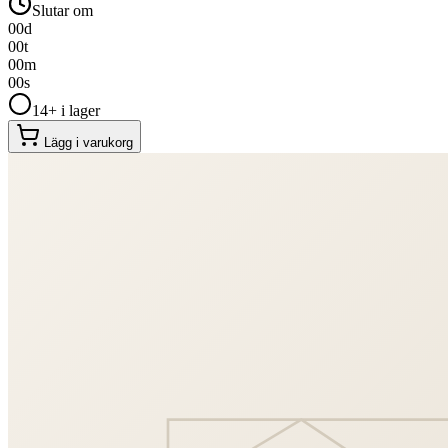
Slutar om
00
d
00
t
00
m
00
s
14+ i lager
Lägg i varukorg