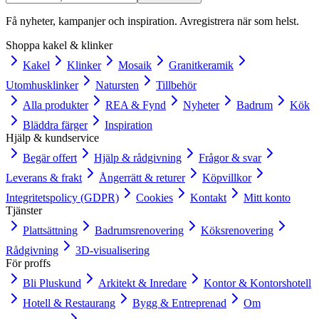
Få nyheter, kampanjer och inspiration. Avregistrera när som helst.
Shoppa kakel & klinker
Kakel
Klinker
Mosaik
Granitkeramik
Utomhusklinker
Natursten
Tillbehör
Alla produkter
REA & Fynd
Nyheter
Badrum
Kök
Bläddra färger
Inspiration
Hjälp & kundservice
Begär offert
Hjälp & rådgivning
Frågor & svar
Leverans & frakt
Ångerrätt & returer
Köpvillkor
Integritetspolicy (GDPR)
Cookies
Kontakt
Mitt konto
Tjänster
Plattsättning
Badrumsrenovering
Köksrenovering
Rådgivning
3D-visualisering
För proffs
Bli Pluskund
Arkitekt & Inredare
Kontor & Kontorshotell
Hotell & Restaurang
Bygg & Entreprenad
Om