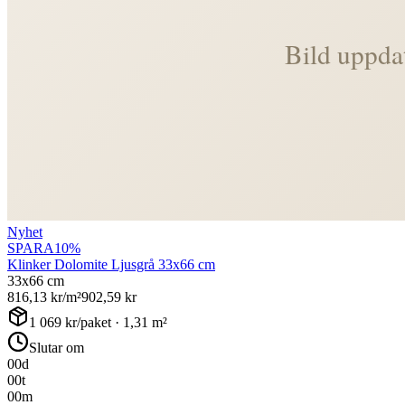
Nyhet
SPARA
10
%
Klinker Dolomite Ljusgrå 33x66 cm
33x66 cm
816,13
kr/m²
902,59
kr
1 069
kr/paket ·
1,31
m²
Slutar om
00
d
00
t
00
m