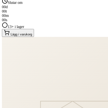
Slutar om
00
d
00
t
00
m
00
s
13+ i lager
Lägg i varukorg