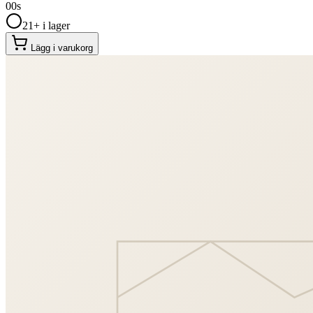
00
s
21+ i lager
Lägg i varukorg