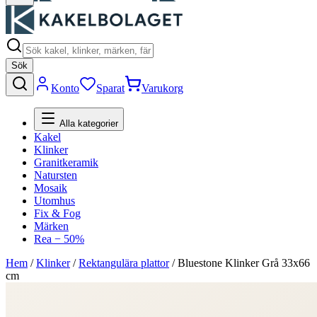
Sök
Konto
Sparat
Varukorg
Alla kategorier
Kakel
Klinker
Granitkeramik
Natursten
Mosaik
Utomhus
Fix & Fog
Märken
Rea − 50%
Hem
/
Klinker
/
Rektangulära plattor
/
Bluestone Klinker Grå 33x66
cm