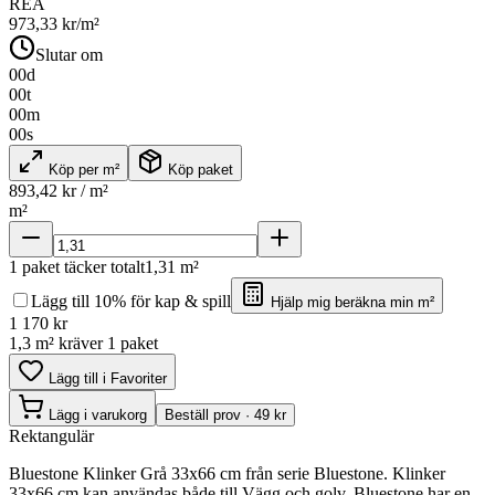
REA
973,33
kr/m²
Slutar om
00
d
00
t
00
m
00
s
Köp per m²
Köp paket
893,42
kr / m²
m²
1
paket täcker totalt
1,31
m²
Lägg till 10% för kap & spill
Hjälp mig beräkna min m²
1 170
kr
1,3 m² kräver 1 paket
Lägg till i Favoriter
Lägg i varukorg
Beställ prov · 49 kr
Rektangulär
Bluestone Klinker Grå 33x66 cm från serie Bluestone. Klinker
33x66 cm kan användas både till Vägg och golv. Bluestone har en