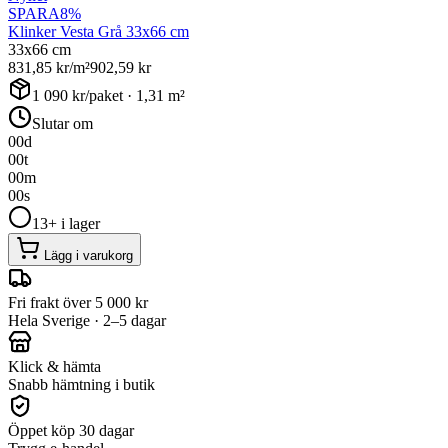
SPARA
8
%
Klinker Vesta Grå 33x66 cm
33x66 cm
831,85
kr/m²
902,59
kr
1 090
kr/paket ·
1,31
m²
Slutar om
00
d
00
t
00
m
00
s
13+ i lager
Lägg i varukorg
Fri frakt över 5 000 kr
Hela Sverige · 2–5 dagar
Klick & hämta
Snabb hämtning i butik
Öppet köp 30 dagar