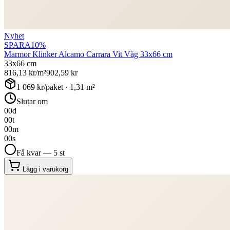
Nyhet
SPARA
10
%
Marmor Klinker Alcamo Carrara Vit Våg 33x66 cm
33x66 cm
816,13
kr/m²
902,59
kr
1 069
kr/paket ·
1,31
m²
Slutar om
00
d
00
t
00
m
00
s
Få kvar — 5 st
Lägg i varukorg