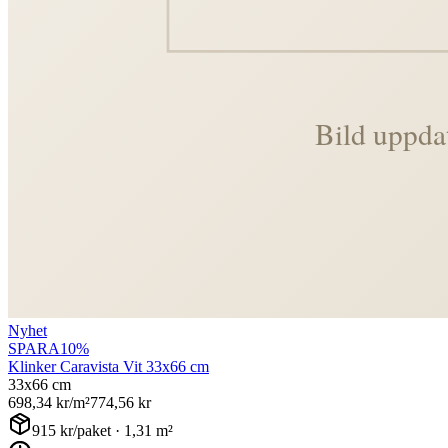
Nyhet
SPARA
10
%
Klinker Caravista Vit 33x66 cm
33x66 cm
698,34
kr/m²
774,56
kr
915
kr/paket ·
1,31
m²