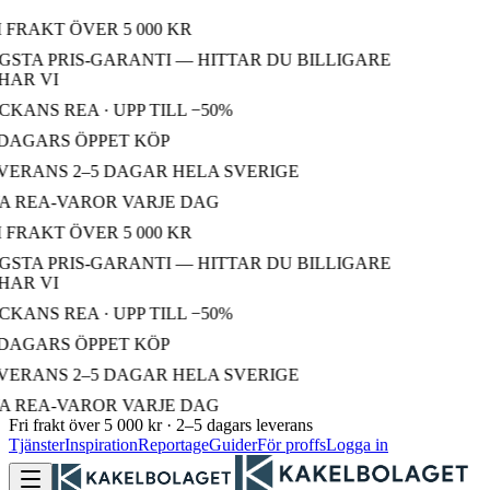
 FRAKT ÖVER 5 000 KR
STA PRIS-GARANTI — HITTAR DU BILLIGARE
AR VI
KANS REA · UPP TILL −50%
DAGARS ÖPPET KÖP
ERANS 2–5 DAGAR HELA SVERIGE
 REA-VAROR VARJE DAG
 FRAKT ÖVER 5 000 KR
STA PRIS-GARANTI — HITTAR DU BILLIGARE
AR VI
KANS REA · UPP TILL −50%
DAGARS ÖPPET KÖP
ERANS 2–5 DAGAR HELA SVERIGE
 REA-VAROR VARJE DAG
Fri frakt över 5 000 kr · 2–5 dagars leverans
Tjänster
Inspiration
Reportage
Guider
För proffs
Logga in