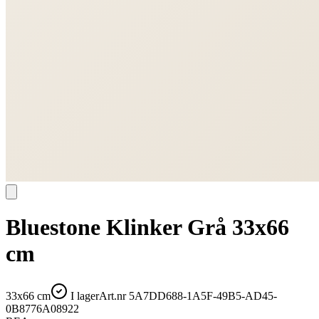
Bluestone Klinker Grå 33x66
cm
33x66 cm
I lager
Art.nr
5A7DD688-1A5F-49B5-AD45-
0B8776A08922