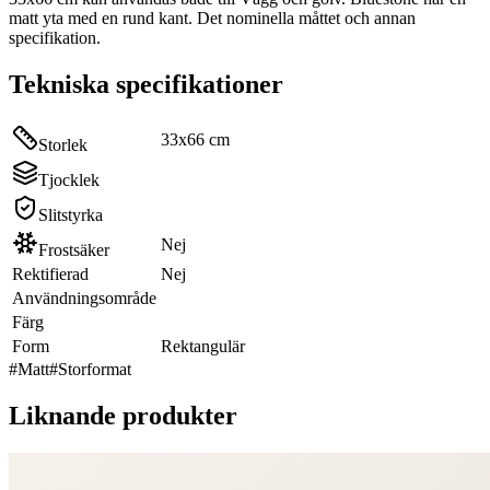
matt yta med en rund kant. Det nominella måttet och annan
specifikation.
Tekniska specifikationer
33x66 cm
Storlek
Tjocklek
Slitstyrka
Nej
Frostsäker
Rektifierad
Nej
Användningsområde
Färg
Form
Rektangulär
#
Matt
#
Storformat
Liknande produkter