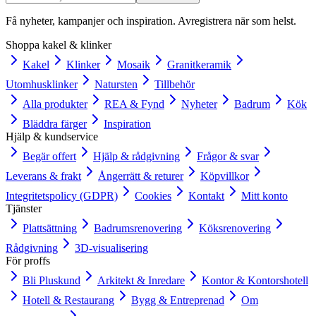
Få nyheter, kampanjer och inspiration. Avregistrera när som helst.
Shoppa kakel & klinker
Kakel
Klinker
Mosaik
Granitkeramik
Utomhusklinker
Natursten
Tillbehör
Alla produkter
REA & Fynd
Nyheter
Badrum
Kök
Bläddra färger
Inspiration
Hjälp & kundservice
Begär offert
Hjälp & rådgivning
Frågor & svar
Leverans & frakt
Ångerrätt & returer
Köpvillkor
Integritetspolicy (GDPR)
Cookies
Kontakt
Mitt konto
Tjänster
Plattsättning
Badrumsrenovering
Köksrenovering
Rådgivning
3D-visualisering
För proffs
Bli Pluskund
Arkitekt & Inredare
Kontor & Kontorshotell
Hotell & Restaurang
Bygg & Entreprenad
Om