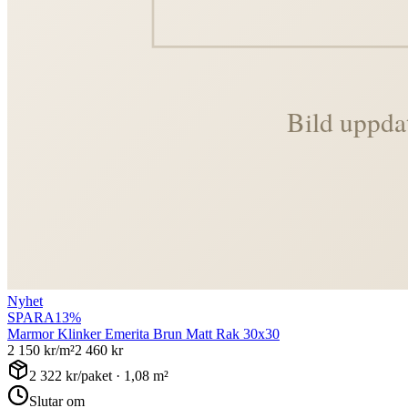
Nyhet
SPARA
13
%
Marmor Klinker Emerita Brun Matt Rak 30x30
2 150
kr/m²
2 460
kr
2 322
kr/paket ·
1,08
m²
Slutar om