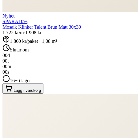
Nyhet
SPARA
10
%
Mosaik Klinker Talent Brun Matt 30x30
1 722
kr/m²
1 908
kr
1 860
kr/paket ·
1,08
m²
Slutar om
00
d
00
t
00
m
00
s
16+ i lager
Lägg i varukorg