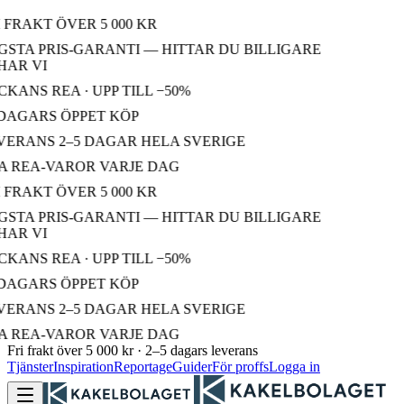
 FRAKT ÖVER 5 000 KR
STA PRIS-GARANTI — HITTAR DU BILLIGARE
AR VI
KANS REA · UPP TILL −50%
DAGARS ÖPPET KÖP
ERANS 2–5 DAGAR HELA SVERIGE
 REA-VAROR VARJE DAG
 FRAKT ÖVER 5 000 KR
STA PRIS-GARANTI — HITTAR DU BILLIGARE
AR VI
KANS REA · UPP TILL −50%
DAGARS ÖPPET KÖP
ERANS 2–5 DAGAR HELA SVERIGE
 REA-VAROR VARJE DAG
Fri frakt över 5 000 kr · 2–5 dagars leverans
Tjänster
Inspiration
Reportage
Guider
För proffs
Logga in