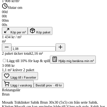
1 908
kr/m²
Slutar om
00
d
00
t
00
m
00
s
Köp per m²
Köp paket
1 434
kr / m²
m²
2
paket täcker totalt
2,16
m²
Lägg till 10% för kap & spill
Hjälp mig beräkna min m²
3 098
kr
1,1 m² kräver 2 paket
Lägg till i Favoriter
Lägg i varukorg
Beställ prov · 49 kr
Rektangulär
Brun
Mosaik Träklinker Sabik Brun 30x30 (5x5) cm från serie Sabik.
Klinker Mosaik cm kan användas både till Vägg och golv. Sabik har