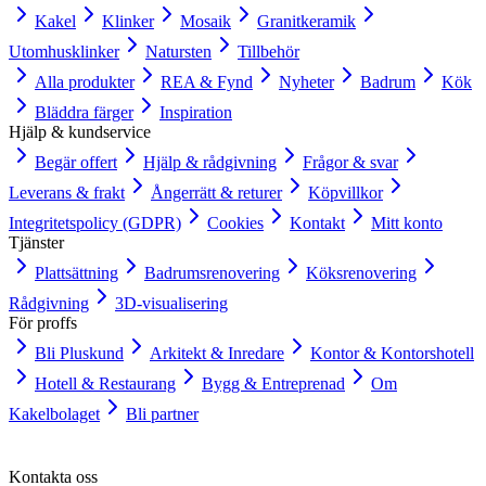
Kakel
Klinker
Mosaik
Granitkeramik
Utomhusklinker
Natursten
Tillbehör
Alla produkter
REA & Fynd
Nyheter
Badrum
Kök
Bläddra färger
Inspiration
Hjälp & kundservice
Begär offert
Hjälp & rådgivning
Frågor & svar
Leverans & frakt
Ångerrätt & returer
Köpvillkor
Integritetspolicy (GDPR)
Cookies
Kontakt
Mitt konto
Tjänster
Plattsättning
Badrumsrenovering
Köksrenovering
Rådgivning
3D-visualisering
För proffs
Bli Pluskund
Arkitekt & Inredare
Kontor & Kontorshotell
Hotell & Restaurang
Bygg & Entreprenad
Om
Kakelbolaget
Bli partner
Kontakta oss