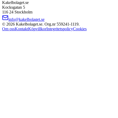
Kakelbolaget.se
Kocksgatan 5
116 24 Stockholm
info@kakelbolaget.se
©
2026
Kakelbolaget.se. Org.nr
559241
‑
1119
.
Om oss
Kontakt
Köpvillkor
Integritetspolicy
Cookies