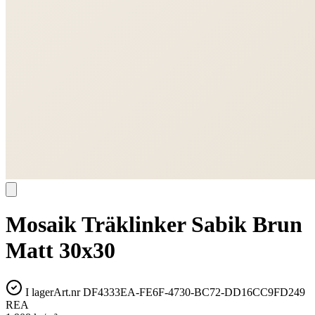
Mosaik Träklinker Sabik Brun
Matt 30x30
I lager
Art.nr
DF4333EA-FE6F-4730-BC72-DD16CC9FD249
REA