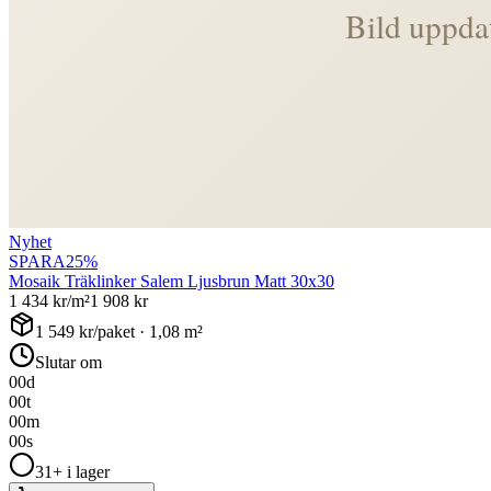
Nyhet
SPARA
25
%
Mosaik Träklinker Salem Ljusbrun Matt 30x30
1 434
kr/m²
1 908
kr
1 549
kr/paket ·
1,08
m²
Slutar om
00
d
00
t
00
m
00
s
31+ i lager