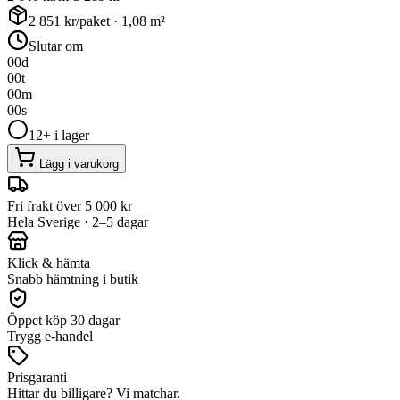
2 851
kr/paket ·
1,08
m²
Slutar om
00
d
00
t
00
m
00
s
12+ i lager
Lägg i varukorg
Fri frakt över 5 000 kr
Hela Sverige · 2–5 dagar
Klick & hämta
Snabb hämtning i butik
Öppet köp 30 dagar
Trygg e-handel
Prisgaranti
Hittar du billigare? Vi matchar.