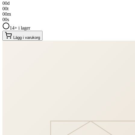
00
d
00
t
00
m
00
s
14+ i lager
Lägg i varukorg