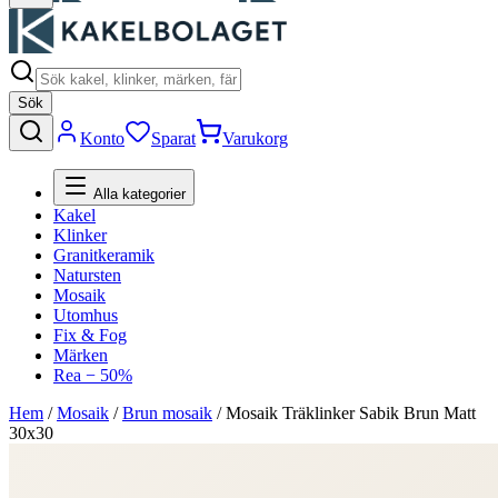
Sök
Konto
Sparat
Varukorg
Alla kategorier
Kakel
Klinker
Granitkeramik
Natursten
Mosaik
Utomhus
Fix & Fog
Märken
Rea − 50%
Hem
/
Mosaik
/
Brun mosaik
/
Mosaik Träklinker Sabik Brun Matt
30x30