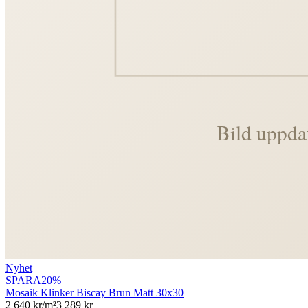
Nyhet
SPARA
20
%
Mosaik Klinker Biscay Brun Matt 30x30
2 640
kr/m²
3 289
kr