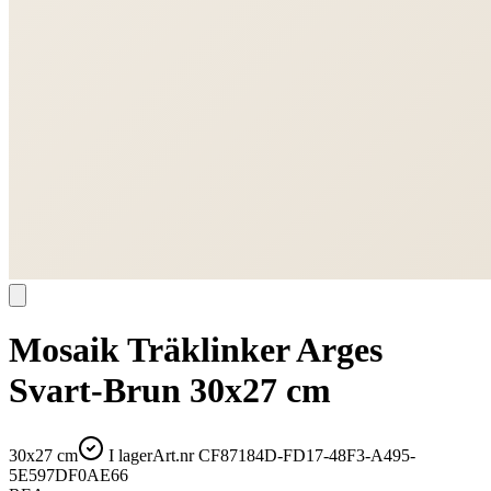
Mosaik Träklinker Arges
Svart-Brun 30x27 cm
30x27 cm
I lager
Art.nr
CF87184D-FD17-48F3-A495-
5E597DF0AE66