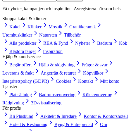
Få nyheter, kampanjer och inspiration. Avregistrera när som helst.
Shoppa kakel & klinker
Kakel
Klinker
Mosaik
Granitkeramik
Utomhusklinker
Natursten
Tillbehör
Alla produkter
REA & Fynd
Nyheter
Badrum
Kök
Bläddra färger
Inspiration
Hjälp & kundservice
Begär offert
Hjälp & rådgivning
Frågor & svar
Leverans & frakt
Ångerrätt & returer
Köpvillkor
Integritetspolicy (GDPR)
Cookies
Kontakt
Mitt konto
Tjänster
Plattsättning
Badrumsrenovering
Köksrenovering
Rådgivning
3D-visualisering
För proffs
Bli Pluskund
Arkitekt & Inredare
Kontor & Kontorshotell
Hotell & Restaurang
Bygg & Entreprenad
Om