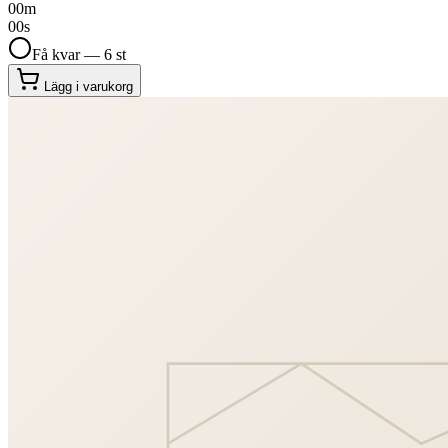
00
m
00
s
Få kvar — 6 st
Lägg i varukorg