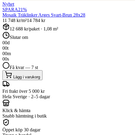
Nyhet
SPARA
21
%
Mosaik Träklinker Arges Svart-Brun 28x28
11 748
kr/m²
14 784
kr
12 688
kr/paket ·
1,08
m²
Slutar om
00
d
00
t
00
m
00
s
Få kvar — 7 st
Lägg i varukorg
Fri frakt över 5 000 kr
Hela Sverige · 2–5 dagar
Klick & hämta
Snabb hämtning i butik
Öppet köp 30 dagar