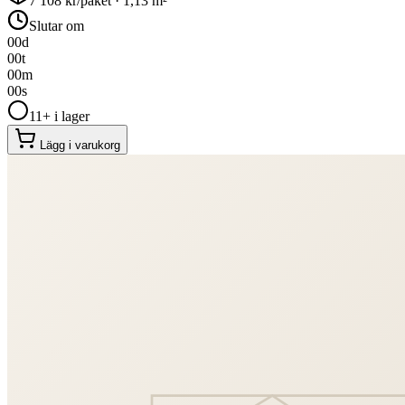
7 108
kr/paket ·
1,13
m²
Slutar om
00
d
00
t
00
m
00
s
11+ i lager
Lägg i varukorg