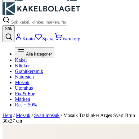
Sök
Konto
Sparat
Varukorg
Alla kategorier
Kakel
Klinker
Granitkeramik
Natursten
Mosaik
Utomhus
Fix & Fog
Märken
Rea − 50%
Hem
/
Mosaik
/
Svart mosaik
/
Mosaik Träklinker Arges Svart-Brun
30x27 cm