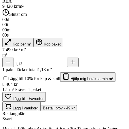
REA
9 420
kr/m²
Slutar om
00
d
00
t
00
m
00
s
Köp per m²
Köp paket
7 490
kr / m²
m²
1
paket täcker totalt
1,13
m²
Lägg till 10% för kap & spill
Hjälp mig beräkna min m²
8 464
kr
1,1 m² kräver 1 paket
Lägg till i Favoriter
Lägg i varukorg
Beställ prov · 49 kr
Rektangulär
Svart
Mosaik Träklinker Arges Svart-Brun 30x27 cm från serie Arges.