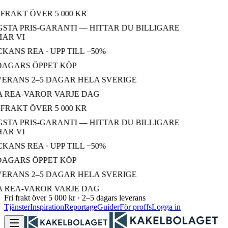
FRAKT ÖVER 5 000 KR
STA PRIS-GARANTI — HITTAR DU BILLIGARE
R VI
ANS REA · UPP TILL −50%
DAGARS ÖPPET KÖP
ERANS 2–5 DAGAR HELA SVERIGE
 REA-VAROR VARJE DAG
FRAKT ÖVER 5 000 KR
STA PRIS-GARANTI — HITTAR DU BILLIGARE
R VI
ANS REA · UPP TILL −50%
DAGARS ÖPPET KÖP
ERANS 2–5 DAGAR HELA SVERIGE
 REA-VAROR VARJE DAG
Fri frakt över 5 000 kr · 2–5 dagars leverans
Tjänster
Inspiration
Reportage
Guider
För proffs
Logga in