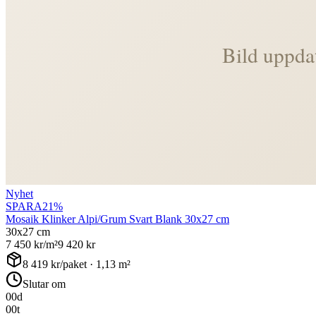
Nyhet
SPARA
21
%
Mosaik Klinker Alpi/Grum Svart Blank 30x27 cm
30x27 cm
7 450
kr/m²
9 420
kr
8 419
kr/paket ·
1,13
m²
Slutar om
00
d
00
t