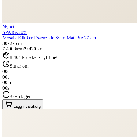
Nyhet
SPARA
20
%
Mosaik Klinker Essenziale Svart Matt 30x27 cm
30x27 cm
7 490
kr/m²
9 420
kr
8 464
kr/paket ·
1,13
m²
Slutar om
00
d
00
t
00
m
00
s
32+ i lager
Lägg i varukorg