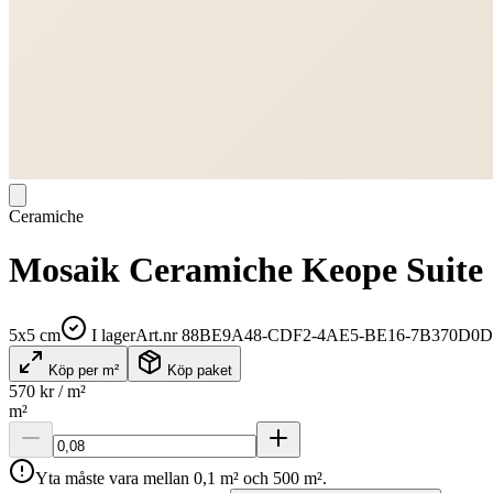
Ceramiche
Mosaik Ceramiche Keope Suite
5x5 cm
I lager
Art.nr
88BE9A48-CDF2-4AE5-BE16-7B370D0D
Köp per m²
Köp paket
570
kr / m²
m²
Yta måste vara mellan 0,1 m² och 500 m².