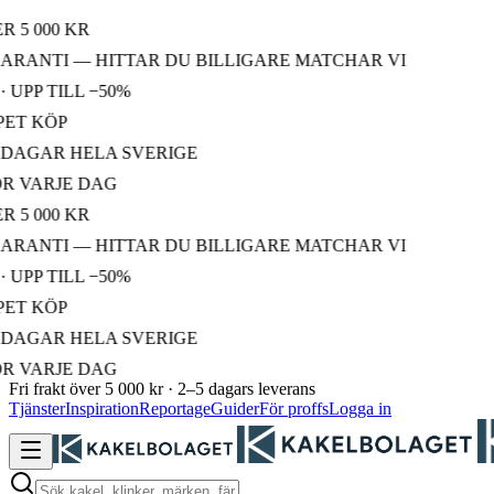
 000 KR
ANTI — HITTAR DU BILLIGARE MATCHAR VI
P TILL −50%
 KÖP
GAR HELA SVERIGE
VARJE DAG
 000 KR
ANTI — HITTAR DU BILLIGARE MATCHAR VI
P TILL −50%
 KÖP
GAR HELA SVERIGE
VARJE DAG
Fri frakt över 5 000 kr · 2–5 dagars leverans
Tjänster
Inspiration
Reportage
Guider
För proffs
Logga in