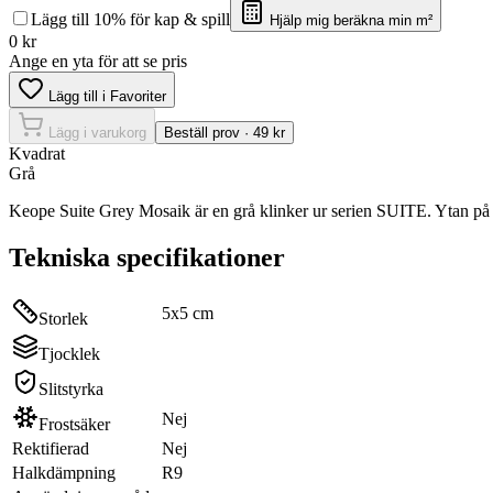
Lägg till 10% för kap & spill
Hjälp mig beräkna min m²
0
kr
Ange en yta för att se pris
Lägg till i Favoriter
Lägg i varukorg
Beställ prov · 49 kr
Kvadrat
Grå
Keope Suite Grey Mosaik är en grå klinker ur serien SUITE. Ytan p
Tekniska specifikationer
5x5 cm
Storlek
Tjocklek
Slitstyrka
Nej
Frostsäker
Rektifierad
Nej
Halkdämpning
R9