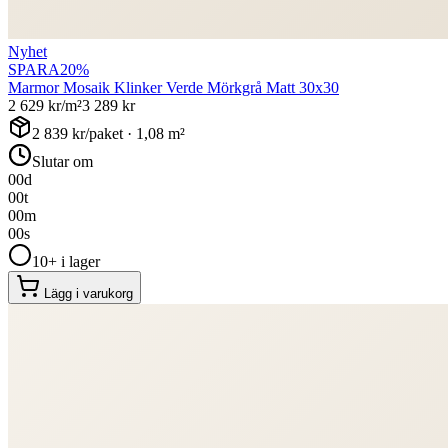
Nyhet
SPARA
20
%
Marmor Mosaik Klinker Verde Mörkgrå Matt 30x30
2 629
kr/m²
3 289
kr
2 839
kr/paket ·
1,08
m²
Slutar om
00
d
00
t
00
m
00
s
10+ i lager
Lägg i varukorg