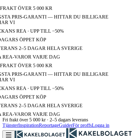
FRAKT ÖVER 5 000 KR
TA PRIS-GARANTI — HITTAR DU BILLIGARE
R VI
ANS REA · UPP TILL −50%
DAGARS ÖPPET KÖP
ERANS 2–5 DAGAR HELA SVERIGE
 REA-VAROR VARJE DAG
FRAKT ÖVER 5 000 KR
TA PRIS-GARANTI — HITTAR DU BILLIGARE
R VI
ANS REA · UPP TILL −50%
DAGARS ÖPPET KÖP
ERANS 2–5 DAGAR HELA SVERIGE
 REA-VAROR VARJE DAG
Fri frakt över 5 000 kr · 2–5 dagars leverans
Tjänster
Inspiration
Reportage
Guider
För proffs
Logga in