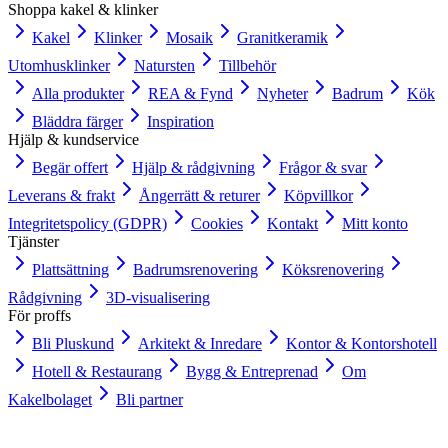
Shoppa kakel & klinker
Kakel
Klinker
Mosaik
Granitkeramik
Utomhusklinker
Natursten
Tillbehör
Alla produkter
REA & Fynd
Nyheter
Badrum
Kök
Bläddra färger
Inspiration
Hjälp & kundservice
Begär offert
Hjälp & rådgivning
Frågor & svar
Leverans & frakt
Ångerrätt & returer
Köpvillkor
Integritetspolicy (GDPR)
Cookies
Kontakt
Mitt konto
Tjänster
Plattsättning
Badrumsrenovering
Köksrenovering
Rådgivning
3D-visualisering
För proffs
Bli Pluskund
Arkitekt & Inredare
Kontor & Kontorshotell
Hotell & Restaurang
Bygg & Entreprenad
Om
Kakelbolaget
Bli partner