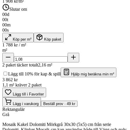
1 908
kr/m²
Slutar om
00
d
00
t
00
m
00
s
Köp per m²
Köp paket
1 788
kr / m²
m²
2
paket täcker totalt
2,16
m²
Lägg till 10% för kap & spill
Hjälp mig beräkna min m²
3 862
kr
1,1 m² kräver 2 paket
Lägg till i Favoriter
Lägg i varukorg
Beställ prov · 49 kr
Rektangulär
Grå
Mosaik Kakel Dolomiti Mörkgrå 30x30 (5x5) cm från serie
Dolomiti. Klinker Mosaik cm kan användas både till Vägg och golv.