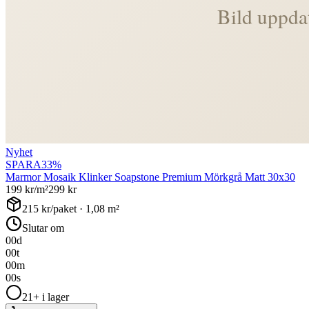
Nyhet
SPARA
33
%
Marmor Mosaik Klinker Soapstone Premium Mörkgrå Matt 30x30
199
kr/m²
299
kr
215
kr/paket ·
1,08
m²
Slutar om
00
d
00
t
00
m
00
s
21+ i lager