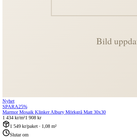
Nyhet
SPARA
25
%
Marmor Mosaik Klinker Albury Mörkgrå Matt 30x30
1 434
kr/m²
1 908
kr
1 549
kr/paket ·
1,08
m²
Slutar om