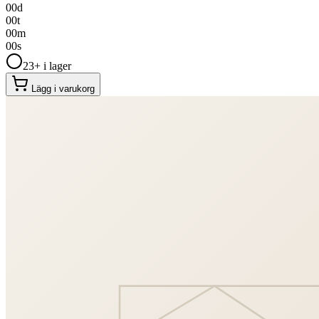
00
d
00
t
00
m
00
s
23+ i lager
Lägg i varukorg