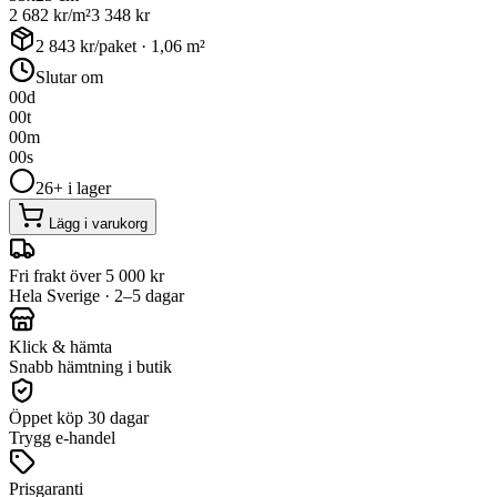
2 682
kr/m²
3 348
kr
2 843
kr/paket ·
1,06
m²
Slutar om
00
d
00
t
00
m
00
s
26+ i lager
Lägg i varukorg
Fri frakt över 5 000 kr
Hela Sverige · 2–5 dagar
Klick & hämta
Snabb hämtning i butik
Öppet köp 30 dagar
Trygg e-handel
Prisgaranti