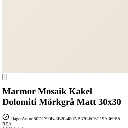
Marmor Mosaik Kakel
Dolomiti Mörkgrå Matt 30x30
I lager
Art.nr
50D1790B-3B20-4807-B370-6C6C19A369B5
REA