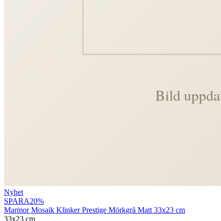
Nyhet
SPARA
20
%
Marmor Mosaik Klinker Prestige Mörkgrå Matt 33x23 cm
33x23 cm