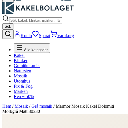
Sök
Konto
Sparat
Varukorg
Alla kategorier
Kakel
Klinker
Granitkeramik
Natursten
Mosaik
Utomhus
Fix & Fog
Märken
Rea − 50%
Hem
/
Mosaik
/
Grå mosaik
/
Marmor Mosaik Kakel Dolomiti
Mörkgrå Matt 30x30