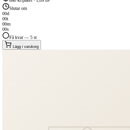
840
kr/paket ·
1,09
m²
Slutar om
00
d
00
t
00
m
00
s
Få kvar — 5 st
Lägg i varukorg