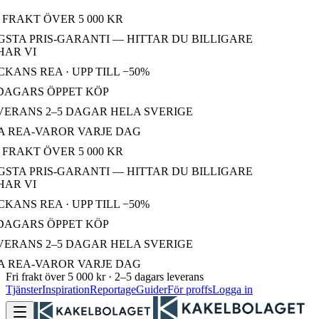
 FRAKT ÖVER 5 000 KR
STA PRIS-GARANTI — HITTAR DU BILLIGARE
AR VI
KANS REA · UPP TILL −50%
DAGARS ÖPPET KÖP
ERANS 2–5 DAGAR HELA SVERIGE
 REA-VAROR VARJE DAG
 FRAKT ÖVER 5 000 KR
STA PRIS-GARANTI — HITTAR DU BILLIGARE
AR VI
KANS REA · UPP TILL −50%
DAGARS ÖPPET KÖP
ERANS 2–5 DAGAR HELA SVERIGE
 REA-VAROR VARJE DAG
Fri frakt över 5 000 kr · 2–5 dagars leverans
Tjänster
Inspiration
Reportage
Guider
För proffs
Logga in