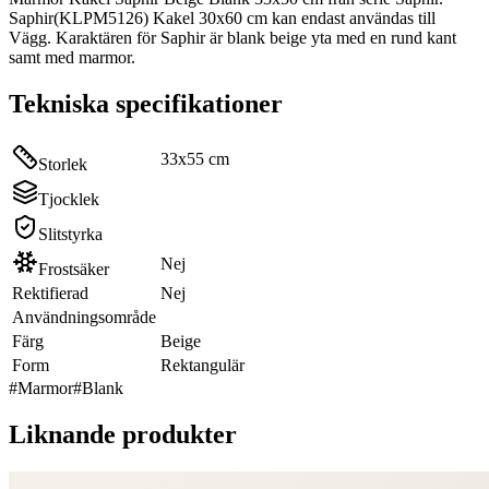
Saphir(KLPM5126) Kakel 30x60 cm kan endast användas till
Vägg. Karaktären för Saphir är blank beige yta med en rund kant
samt med marmor.
Tekniska specifikationer
33x55 cm
Storlek
Tjocklek
Slitstyrka
Nej
Frostsäker
Rektifierad
Nej
Användningsområde
Färg
Beige
Form
Rektangulär
#
Marmor
#
Blank
Liknande produkter