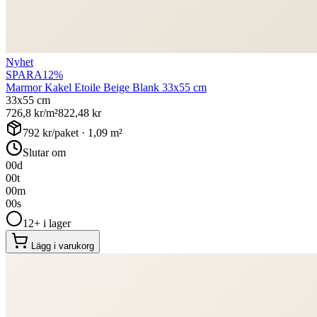
Nyhet
SPARA
12
%
Marmor Kakel Etoile Beige Blank 33x55 cm
33x55 cm
726,8
kr/m²
822,48
kr
792
kr/paket ·
1,09
m²
Slutar om
00
d
00
t
00
m
00
s
12+ i lager
Lägg i varukorg