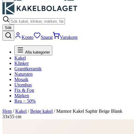
Sök
Konto
Sparat
Varukorg
Alla kategorier
Kakel
Klinker
Granitkeramik
Natursten
Mosaik
Utomhus
Fix & Fog
Märken
Rea − 50%
Hem
/
Kakel
/
Beige kakel
/
Marmor Kakel Saphir Beige Blank
33x55 cm