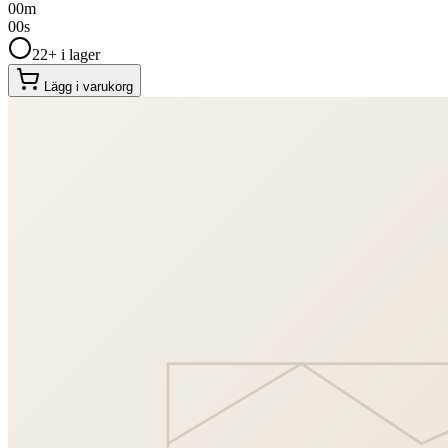
00
m
00
s
22+ i lager
Lägg i varukorg