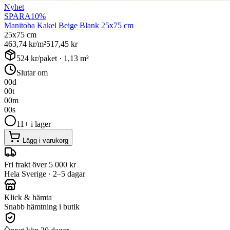
Nyhet
SPARA
10
%
Manitoba Kakel Beige Blank 25x75 cm
25x75 cm
463,74
kr/m²
517,45
kr
524
kr/paket ·
1,13
m²
Slutar om
00
d
00
t
00
m
00
s
11+ i lager
Lägg i varukorg
Fri frakt över 5 000 kr
Hela Sverige · 2–5 dagar
Klick & hämta
Snabb hämtning i butik