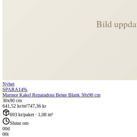
Nyhet
SPARA
14
%
Marmor Kakel Reparadora Beige Blank 30x90 cm
30x90 cm
641,52
kr/m²
747,36
kr
693
kr/paket ·
1,08
m²
Slutar om
00
d
00
t