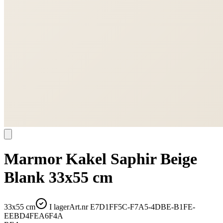
Marmor Kakel Saphir Beige
Blank 33x55 cm
33x55 cm
I lager
Art.nr
E7D1FF5C-F7A5-4DBE-B1FE-
EEBD4FEA6F4A