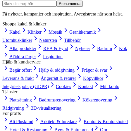
Prenumerera
Få nyheter, kampanjer och inspiration. Avregistrera när som helst.
Shoppa kakel & klinker
Kakel
Klinker
Mosaik
Granitkeramik
Utomhusklinker
Natursten
Tillbehör
Alla produkter
REA & Fynd
Nyheter
Badrum
Kök
Bläddra färger
Inspiration
Hjälp & kundservice
Begär offert
Hjälp & rådgivning
Frågor & svar
Leverans & frakt
Ångerrätt & returer
Köpvillkor
Integritetspolicy (GDPR)
Cookies
Kontakt
Mitt konto
Tjänster
Plattsättning
Badrumsrenovering
Köksrenovering
Rådgivning
3D-visualisering
För proffs
Bli Pluskund
Arkitekt & Inredare
Kontor & Kontorshotell
Hotell & Restaurang
Bygg & Entreprenad
Om