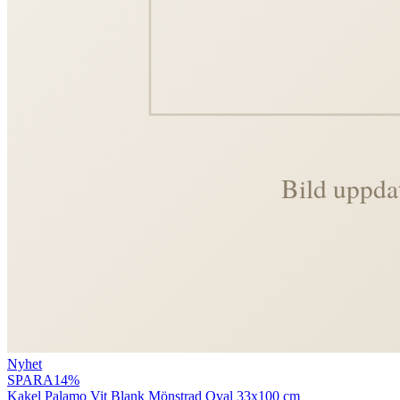
Nyhet
SPARA
14
%
Kakel Palamo Vit Blank Mönstrad Oval 33x100 cm