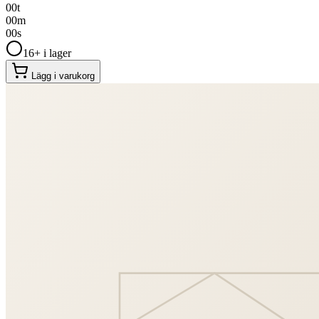
00
t
00
m
00
s
16+ i lager
Lägg i varukorg