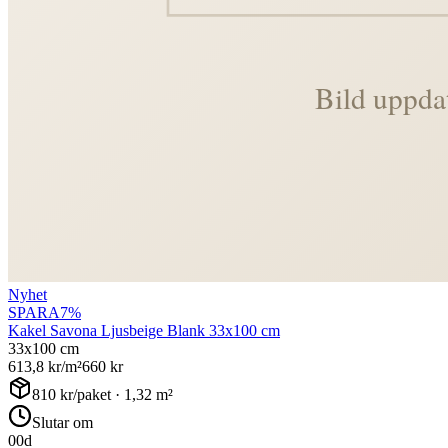
Nyhet
SPARA
7
%
Kakel Savona Ljusbeige Blank 33x100 cm
33x100 cm
613,8
kr/m²
660
kr
810
kr/paket ·
1,32
m²
Slutar om
00
d