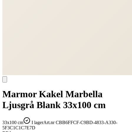
Marmor Kakel Marbella
Ljusgrå Blank 33x100 cm
33x100 cm
I lager
Art.nr
CBB6FFCF-C9BD-4833-A330-
5F3C1C1C7E7D