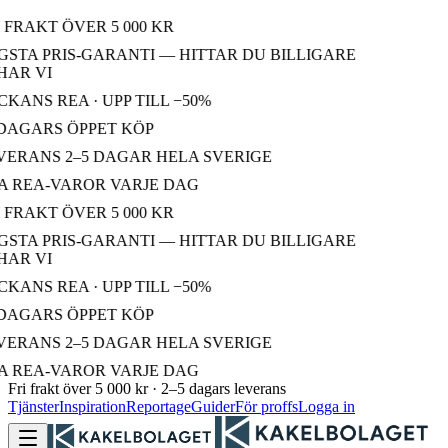
 FRAKT ÖVER 5 000 KR
STA PRIS-GARANTI — HITTAR DU BILLIGARE
AR VI
KANS REA · UPP TILL −50%
DAGARS ÖPPET KÖP
ERANS 2–5 DAGAR HELA SVERIGE
 REA-VAROR VARJE DAG
 FRAKT ÖVER 5 000 KR
STA PRIS-GARANTI — HITTAR DU BILLIGARE
AR VI
KANS REA · UPP TILL −50%
DAGARS ÖPPET KÖP
ERANS 2–5 DAGAR HELA SVERIGE
 REA-VAROR VARJE DAG
Fri frakt över 5 000 kr · 2–5 dagars leverans
Tjänster
Inspiration
Reportage
Guider
För proffs
Logga in