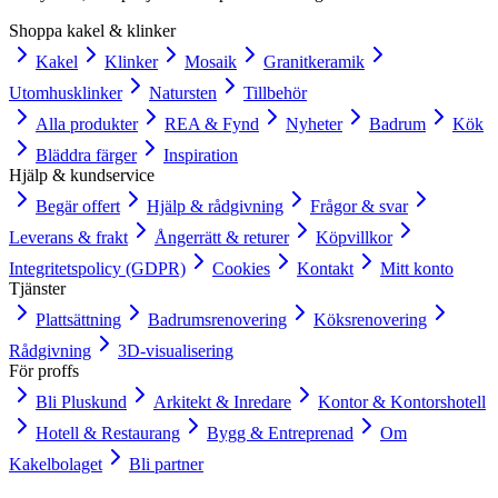
Shoppa kakel & klinker
Kakel
Klinker
Mosaik
Granitkeramik
Utomhusklinker
Natursten
Tillbehör
Alla produkter
REA & Fynd
Nyheter
Badrum
Kök
Bläddra färger
Inspiration
Hjälp & kundservice
Begär offert
Hjälp & rådgivning
Frågor & svar
Leverans & frakt
Ångerrätt & returer
Köpvillkor
Integritetspolicy (GDPR)
Cookies
Kontakt
Mitt konto
Tjänster
Plattsättning
Badrumsrenovering
Köksrenovering
Rådgivning
3D-visualisering
För proffs
Bli Pluskund
Arkitekt & Inredare
Kontor & Kontorshotell
Hotell & Restaurang
Bygg & Entreprenad
Om
Kakelbolaget
Bli partner