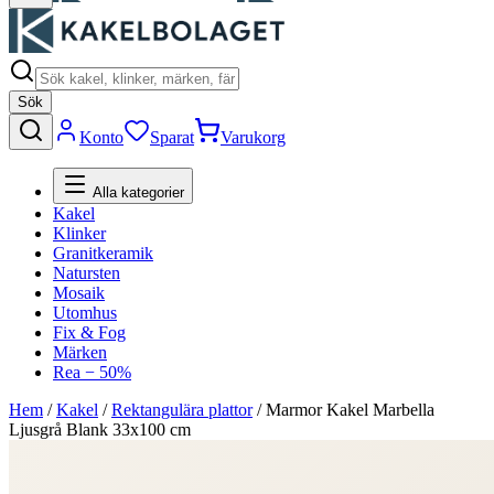
Sök
Konto
Sparat
Varukorg
Alla kategorier
Kakel
Klinker
Granitkeramik
Natursten
Mosaik
Utomhus
Fix & Fog
Märken
Rea − 50%
Hem
/
Kakel
/
Rektangulära plattor
/
Marmor Kakel Marbella
Ljusgrå Blank 33x100 cm