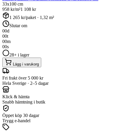
33x100 cm
958
kr/m²
1 108
kr
1 265
kr/paket ·
1,32
m²
Slutar om
00
d
00
t
00
m
00
s
28+ i lager
Lägg i varukorg
Fri frakt över 5 000 kr
Hela Sverige · 2–5 dagar
Klick & hämta
Snabb hämtning i butik
Öppet köp 30 dagar
Trygg e-handel