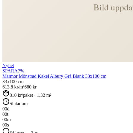
Nyhet
SPARA
7
%
Marmor Mönstrad Kakel Albury Grå Blank 33x100 cm
33x100 cm
613,8
kr/m²
660
kr
810
kr/paket ·
1,32
m²
Slutar om
00
d
00
t
00
m
00
s