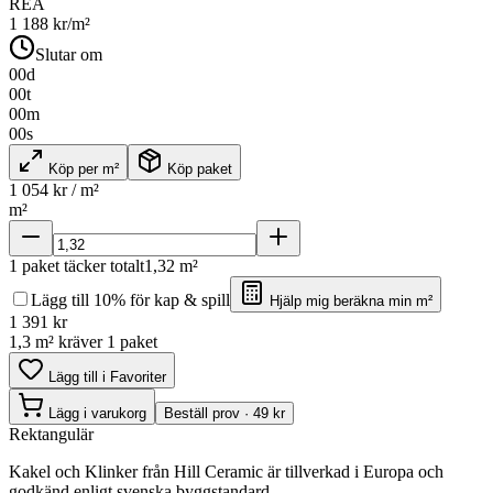
REA
1 188
kr/m²
Slutar om
00
d
00
t
00
m
00
s
Köp per m²
Köp paket
1 054
kr / m²
m²
1
paket täcker totalt
1,32
m²
Lägg till 10% för kap & spill
Hjälp mig beräkna min m²
1 391
kr
1,3 m² kräver 1 paket
Lägg till i Favoriter
Lägg i varukorg
Beställ prov · 49 kr
Rektangulär
Kakel och Klinker från Hill Ceramic är tillverkad i Europa och
godkänd enligt svenska byggstandard