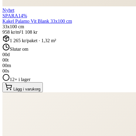
Nyhet
SPARA
14
%
Kakel Palamo Vit Blank 33x100 cm
33x100 cm
958
kr/m²
1 108
kr
1 265
kr/paket ·
1,32
m²
Slutar om
00
d
00
t
00
m
00
s
12+ i lager
Lägg i varukorg