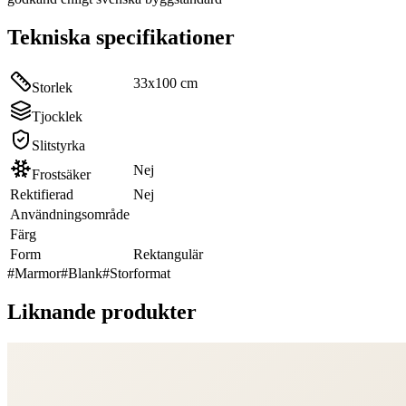
Tekniska specifikationer
33x100 cm
Storlek
Tjocklek
Slitstyrka
Nej
Frostsäker
Rektifierad
Nej
Användningsområde
Färg
Form
Rektangulär
#
Marmor
#
Blank
#
Storformat
Liknande produkter