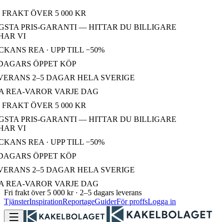
 FRAKT ÖVER 5 000 KR
STA PRIS-GARANTI — HITTAR DU BILLIGARE
AR VI
KANS REA · UPP TILL −50%
DAGARS ÖPPET KÖP
ERANS 2–5 DAGAR HELA SVERIGE
 REA-VAROR VARJE DAG
 FRAKT ÖVER 5 000 KR
STA PRIS-GARANTI — HITTAR DU BILLIGARE
AR VI
KANS REA · UPP TILL −50%
DAGARS ÖPPET KÖP
ERANS 2–5 DAGAR HELA SVERIGE
 REA-VAROR VARJE DAG
Fri frakt över 5 000 kr · 2–5 dagars leverans
Tjänster
Inspiration
Reportage
Guider
För proffs
Logga in