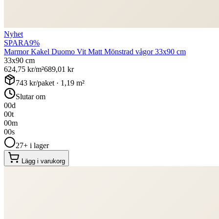
Nyhet
SPARA
9
%
Marmor Kakel Duomo Vit Matt Mönstrad vågor 33x90 cm
33x90 cm
624,75
kr/m²
689,01
kr
743
kr/paket ·
1,19
m²
Slutar om
00
d
00
t
00
m
00
s
27+ i lager
Lägg i varukorg