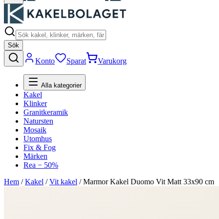
Sök
Konto
Sparat
Varukorg
Alla kategorier
Kakel
Klinker
Granitkeramik
Natursten
Mosaik
Utomhus
Fix & Fog
Märken
Rea − 50%
Hem
/
Kakel
/
Vit kakel
/
Marmor Kakel Duomo Vit Matt 33x90 cm