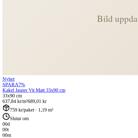
Nyhet
SPARA
7
%
Kakel Jasper Vit Matt 33x90 cm
33x90 cm
637,84
kr/m²
689,01
kr
759
kr/paket ·
1,19
m²
Slutar om
00
d
00
t
00
m