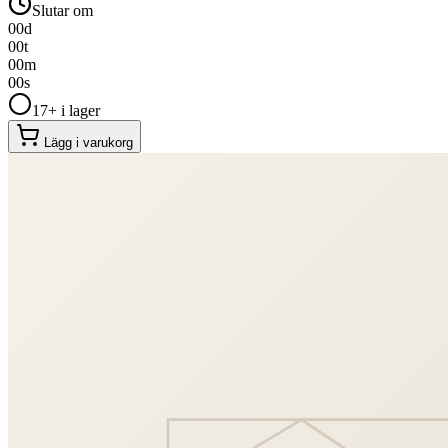
Slutar om
00
d
00
t
00
m
00
s
17+ i lager
Lägg i varukorg