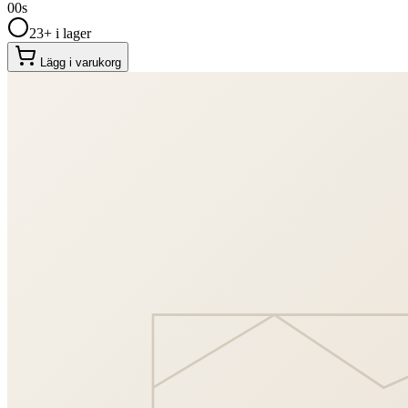
00
s
23+ i lager
Lägg i varukorg