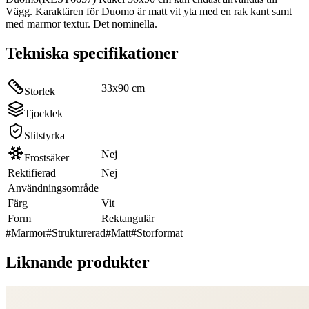
Vägg. Karaktären för Duomo är matt vit yta med en rak kant samt
med marmor textur. Det nominella.
Tekniska specifikationer
33x90 cm
Storlek
Tjocklek
Slitstyrka
Nej
Frostsäker
Rektifierad
Nej
Användningsområde
Färg
Vit
Form
Rektangulär
#
Marmor
#
Strukturerad
#
Matt
#
Storformat
Liknande produkter