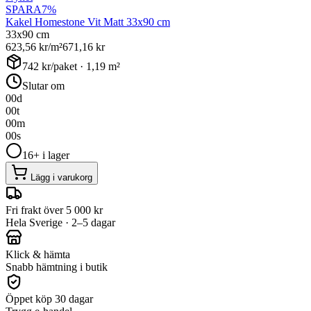
SPARA
7
%
Kakel Homestone Vit Matt 33x90 cm
33x90 cm
623,56
kr/m²
671,16
kr
742
kr/paket ·
1,19
m²
Slutar om
00
d
00
t
00
m
00
s
16+ i lager
Lägg i varukorg
Fri frakt över 5 000 kr
Hela Sverige · 2–5 dagar
Klick & hämta
Snabb hämtning i butik
Öppet köp 30 dagar