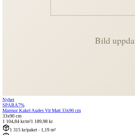
Nyhet
SPARA
7
%
Marmor Kakel Audes Vit Matt 33x90 cm
33x90 cm
1 104,84
kr/m²
1 189,98
kr
1 315
kr/paket ·
1,19
m²