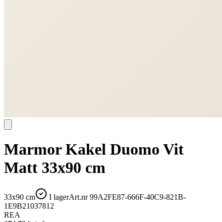
Marmor Kakel Duomo Vit
Matt 33x90 cm
33x90 cm
I lager
Art.nr
99A2FE87-666F-40C9-821B-
1E9B21037812
REA