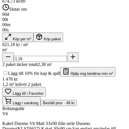
674,73
kr/m²
Slutar om
00
d
00
t
00
m
00
s
Köp per m²
Köp paket
621,18
kr / m²
m²
2
paket täcker totalt
2,38
m²
Lägg till 10% för kap & spill
Hjälp mig beräkna min m²
1 478
kr
1,2 m² kräver 2 paket
Lägg till i Favoriter
Lägg i varukorg
Beställ prov · 49 kr
Rektangulär
Vit
Kakel Duomo Vit Matt 33x90 från serie Duomo.
Duomo(KLST6657) Kakel 30x90 cm kan endast användas till