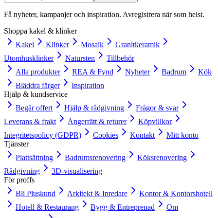
Få nyheter, kampanjer och inspiration. Avregistrera när som helst.
Shoppa kakel & klinker
Kakel
Klinker
Mosaik
Granitkeramik
Utomhusklinker
Natursten
Tillbehör
Alla produkter
REA & Fynd
Nyheter
Badrum
Kök
Bläddra färger
Inspiration
Hjälp & kundservice
Begär offert
Hjälp & rådgivning
Frågor & svar
Leverans & frakt
Ångerrätt & returer
Köpvillkor
Integritetspolicy (GDPR)
Cookies
Kontakt
Mitt konto
Tjänster
Plattsättning
Badrumsrenovering
Köksrenovering
Rådgivning
3D-visualisering
För proffs
Bli Pluskund
Arkitekt & Inredare
Kontor & Kontorshotell
Hotell & Restaurang
Bygg & Entreprenad
Om