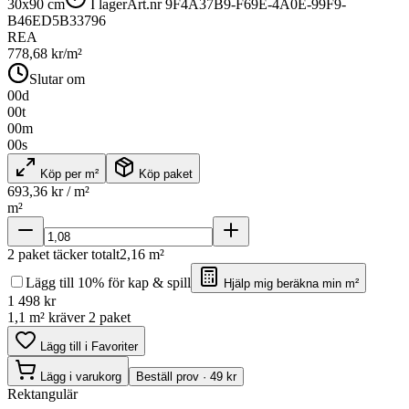
30x90 cm
I lager
Art.nr
9F4A37B9-F69E-4A0E-99F9-
B46ED5B33796
REA
778,68
kr/m²
Slutar om
00
d
00
t
00
m
00
s
Köp per m²
Köp paket
693,36
kr / m²
m²
2
paket täcker totalt
2,16
m²
Lägg till 10% för kap & spill
Hjälp mig beräkna min m²
1 498
kr
1,1 m² kräver 2 paket
Lägg till i Favoriter
Lägg i varukorg
Beställ prov · 49 kr
Rektangulär