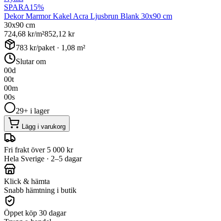
SPARA
15
%
Dekor Marmor Kakel Acra Ljusbrun Blank 30x90 cm
30x90 cm
724,68
kr/m²
852,12
kr
783
kr/paket ·
1,08
m²
Slutar om
00
d
00
t
00
m
00
s
29+ i lager
Lägg i varukorg
Fri frakt över 5 000 kr
Hela Sverige · 2–5 dagar
Klick & hämta
Snabb hämtning i butik
Öppet köp 30 dagar