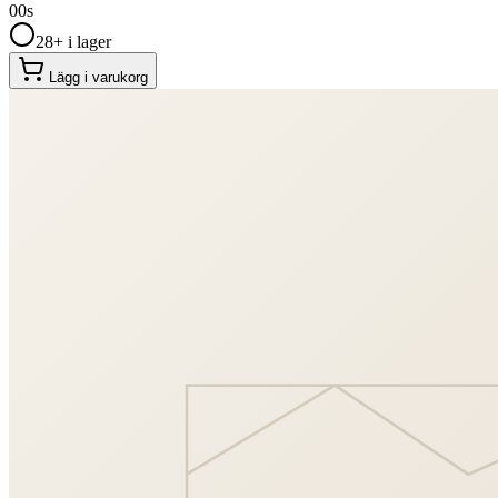
00
s
28+ i lager
Lägg i varukorg