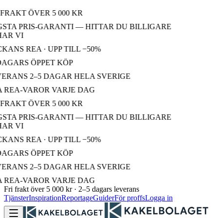
FRAKT ÖVER 5 000 KR
STA PRIS-GARANTI — HITTAR DU BILLIGARE
AR VI
ANS REA · UPP TILL −50%
DAGARS ÖPPET KÖP
ERANS 2–5 DAGAR HELA SVERIGE
 REA-VAROR VARJE DAG
FRAKT ÖVER 5 000 KR
STA PRIS-GARANTI — HITTAR DU BILLIGARE
AR VI
ANS REA · UPP TILL −50%
DAGARS ÖPPET KÖP
ERANS 2–5 DAGAR HELA SVERIGE
 REA-VAROR VARJE DAG
Fri frakt över 5 000 kr · 2–5 dagars leverans
Tjänster
Inspiration
Reportage
Guider
För proffs
Logga in