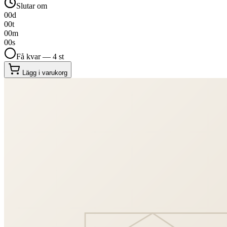
Slutar om
00
d
00
t
00
m
00
s
Få kvar — 4 st
Lägg i varukorg