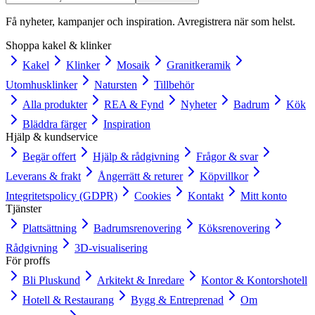
Få nyheter, kampanjer och inspiration. Avregistrera när som helst.
Shoppa kakel & klinker
Kakel
Klinker
Mosaik
Granitkeramik
Utomhusklinker
Natursten
Tillbehör
Alla produkter
REA & Fynd
Nyheter
Badrum
Kök
Bläddra färger
Inspiration
Hjälp & kundservice
Begär offert
Hjälp & rådgivning
Frågor & svar
Leverans & frakt
Ångerrätt & returer
Köpvillkor
Integritetspolicy (GDPR)
Cookies
Kontakt
Mitt konto
Tjänster
Plattsättning
Badrumsrenovering
Köksrenovering
Rådgivning
3D-visualisering
För proffs
Bli Pluskund
Arkitekt & Inredare
Kontor & Kontorshotell
Hotell & Restaurang
Bygg & Entreprenad
Om