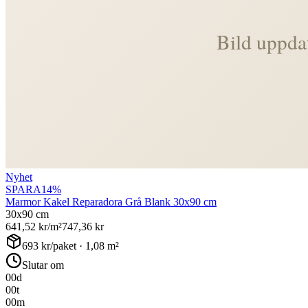
Nyhet
SPARA
14
%
Marmor Kakel Reparadora Grå Blank 30x90 cm
30x90 cm
641,52
kr/m²
747,36
kr
693
kr/paket ·
1,08
m²
Slutar om
00
d
00
t
00
m