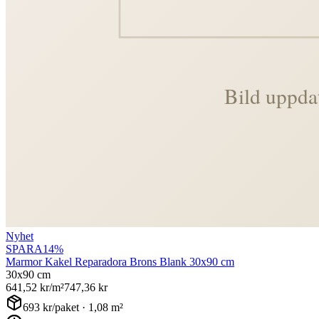
Nyhet
SPARA
14
%
Marmor Kakel Reparadora Brons Blank 30x90 cm
30x90 cm
641,52
kr/m²
747,36
kr
693
kr/paket ·
1,08
m²