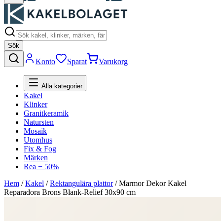
Sök
Konto
Sparat
Varukorg
Alla kategorier
Kakel
Klinker
Granitkeramik
Natursten
Mosaik
Utomhus
Fix & Fog
Märken
Rea − 50%
Hem
/
Kakel
/
Rektangulära plattor
/
Marmor Dekor Kakel
Reparadora Brons Blank-Relief 30x90 cm