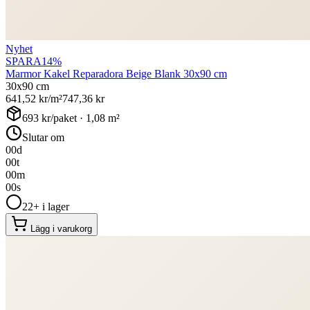
Nyhet
SPARA
14
%
Marmor Kakel Reparadora Beige Blank 30x90 cm
30x90 cm
641,52
kr/m²
747,36
kr
693
kr/paket ·
1,08
m²
Slutar om
00
d
00
t
00
m
00
s
22+ i lager
Lägg i varukorg