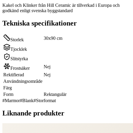
Kakel och Klinker från Hill Ceramic är tillverkad i Europa och
godkänd enligt svenska byggstandard
Tekniska specifikationer
30x90 cm
Storlek
Tjocklek
Slitstyrka
Nej
Frostsäker
Rektifierad
Nej
Användningsområde
Färg
Form
Rektangulär
#
Marmor
#
Blank
#
Storformat
Liknande produkter