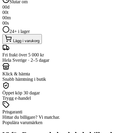
Slutar om
00
d
00
t
00
m
00
s
24+ i lager
Lägg i varukorg
Fri frakt över 5 000 kr
Hela Sverige · 2–5 dagar
Klick & hämta
Snabb hämtning i butik
Öppet köp 30 dagar
Trygg e-handel
Prisgaranti
Hittar du billigare? Vi matchar.
Populära varumärken