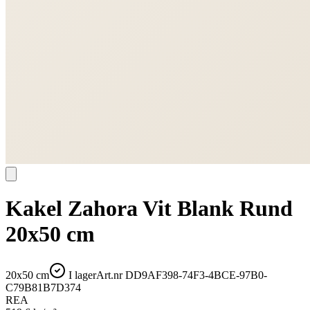
Kakel Zahora Vit Blank Rund
20x50 cm
20x50 cm
I lager
Art.nr
DD9AF398-74F3-4BCE-97B0-
C79B81B7D374
REA