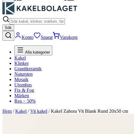
Sök
Konto
Sparat
Varukorg
Alla kategorier
Kakel
Klinker
Granitkeramik
Natursten
Mosaik
Utomhus
Fix & Fog
Märken
Rea − 50%
Hem
/
Kakel
/
Vit kakel
/
Kakel Zahora Vit Blank Rund 20x50 cm