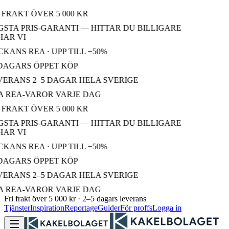
FRAKT ÖVER 5 000 KR
STA PRIS-GARANTI — HITTAR DU BILLIGARE
AR VI
ANS REA · UPP TILL −50%
DAGARS ÖPPET KÖP
ERANS 2–5 DAGAR HELA SVERIGE
 REA-VAROR VARJE DAG
FRAKT ÖVER 5 000 KR
STA PRIS-GARANTI — HITTAR DU BILLIGARE
AR VI
ANS REA · UPP TILL −50%
DAGARS ÖPPET KÖP
ERANS 2–5 DAGAR HELA SVERIGE
 REA-VAROR VARJE DAG
Fri frakt över 5 000 kr · 2–5 dagars leverans
Tjänster
Inspiration
Reportage
Guider
För proffs
Logga in