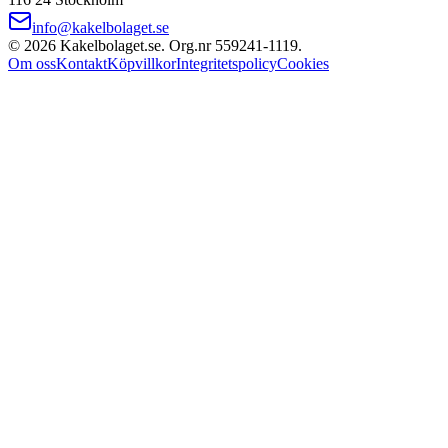
info@kakelbolaget.se
©
2026
Kakelbolaget.se. Org.nr
559241
‑
1119
.
Om oss
Kontakt
Köpvillkor
Integritetspolicy
Cookies