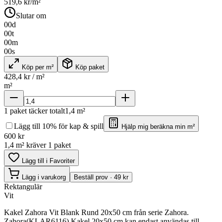
519,6
kr/m²
Slutar om
00
d
00
t
00
m
00
s
Köp per m²
Köp paket
428,4
kr / m²
m²
1
paket täcker totalt
1,4
m²
Lägg till 10% för kap & spill
Hjälp mig beräkna min m²
600
kr
1,4 m² kräver 1 paket
Lägg till i Favoriter
Lägg i varukorg
Beställ prov · 49 kr
Rektangulär
Vit
Kakel Zahora Vit Blank Rund 20x50 cm från serie Zahora.
Zahora(KLAR6116) Kakel 20x50 cm kan endast användas till