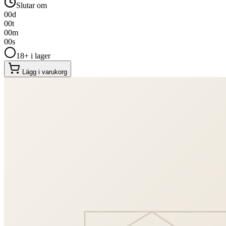
Slutar om
00
d
00
t
00
m
00
s
18+ i lager
Lägg i varukorg