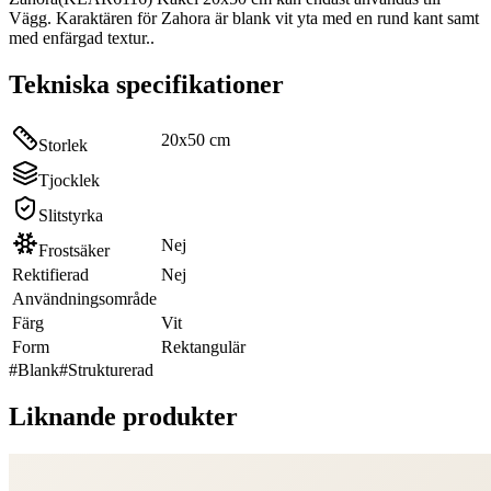
Vägg. Karaktären för Zahora är blank vit yta med en rund kant samt
med enfärgad textur..
Tekniska specifikationer
20x50 cm
Storlek
Tjocklek
Slitstyrka
Nej
Frostsäker
Rektifierad
Nej
Användningsområde
Färg
Vit
Form
Rektangulär
#
Blank
#
Strukturerad
Liknande produkter