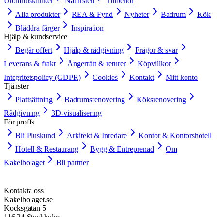
Utomhusklinker
Natursten
Tillbehör
Alla produkter
REA & Fynd
Nyheter
Badrum
Kök
Bläddra färger
Inspiration
Hjälp & kundservice
Begär offert
Hjälp & rådgivning
Frågor & svar
Leverans & frakt
Ångerrätt & returer
Köpvillkor
Integritetspolicy (GDPR)
Cookies
Kontakt
Mitt konto
Tjänster
Plattsättning
Badrumsrenovering
Köksrenovering
Rådgivning
3D-visualisering
För proffs
Bli Pluskund
Arkitekt & Inredare
Kontor & Kontorshotell
Hotell & Restaurang
Bygg & Entreprenad
Om
Kakelbolaget
Bli partner
Kontakta oss
Kakelbolaget.se
Kocksgatan 5
116 24 Stockholm