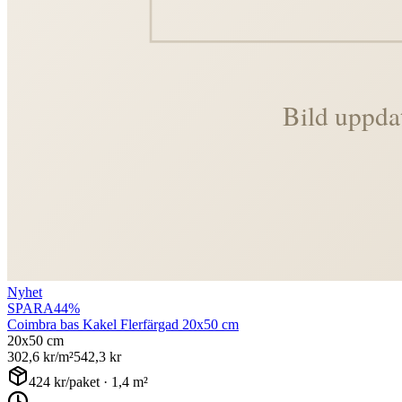
Nyhet
SPARA
44
%
Coimbra bas Kakel Flerfärgad 20x50 cm
20x50 cm
302,6
kr/m²
542,3
kr
424
kr/paket ·
1,4
m²