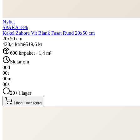
Nyhet
SPARA
18
%
Kakel Zahora Vit Blank Fasat Rund 20x50 cm
20x50 cm
428,4
kr/m²
519,6
kr
600
kr/paket ·
1,4
m²
Slutar om
00
d
00
t
00
m
00
s
20+ i lager
Lägg i varukorg