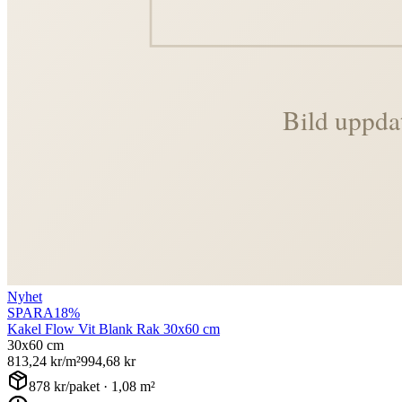
Nyhet
SPARA
18
%
Kakel Flow Vit Blank Rak 30x60 cm
30x60 cm
813,24
kr/m²
994,68
kr
878
kr/paket ·
1,08
m²