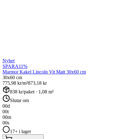
Nyhet
SPARA
11
%
Marmor Kakel Lincoln Vit Matt 30x60 cm
30x60 cm
775,98
kr/m²
873,18
kr
838
kr/paket ·
1,08
m²
Slutar om
00
d
00
t
00
m
00
s
17+ i lager