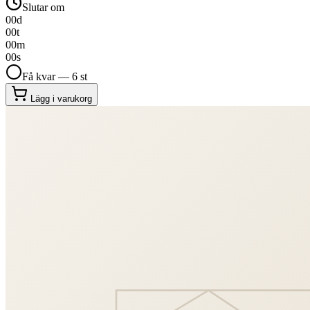
Slutar om
00
d
00
t
00
m
00
s
Få kvar — 6 st
Lägg i varukorg