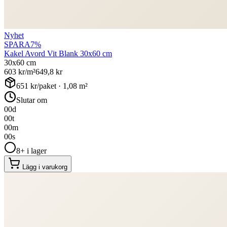
Nyhet
SPARA
7
%
Kakel Avord Vit Blank 30x60 cm
30x60 cm
603
kr/m²
649,8
kr
651
kr/paket ·
1,08
m²
Slutar om
00
d
00
t
00
m
00
s
8+ i lager
Lägg i varukorg