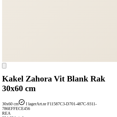
Kakel Zahora Vit Blank Rak
30x60 cm
30x60 cm
I lager
Art.nr
F11587C3-D701-487C-9311-
786EFFECE456
REA