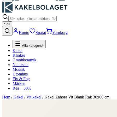
Sök
Konto
Sparat
Varukorg
Alla kategorier
Kakel
Klinker
Granitkeramik
Natursten
Mosaik
Utomhus
Fix & Fog
Märken
Rea − 50%
Hem
/
Kakel
/
Vit kakel
/
Kakel Zahora Vit Blank Rak 30x60 cm