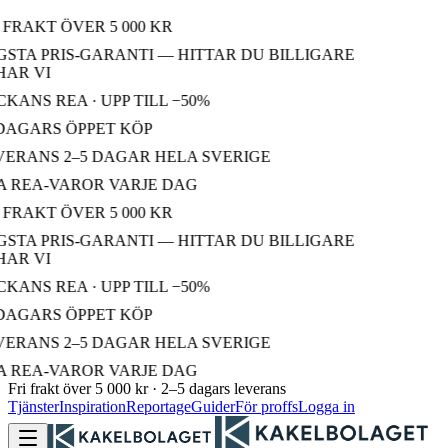
FRAKT ÖVER 5 000 KR
STA PRIS-GARANTI — HITTAR DU BILLIGARE
AR VI
ANS REA · UPP TILL −50%
DAGARS ÖPPET KÖP
ERANS 2–5 DAGAR HELA SVERIGE
 REA-VAROR VARJE DAG
FRAKT ÖVER 5 000 KR
STA PRIS-GARANTI — HITTAR DU BILLIGARE
AR VI
ANS REA · UPP TILL −50%
DAGARS ÖPPET KÖP
ERANS 2–5 DAGAR HELA SVERIGE
 REA-VAROR VARJE DAG
Fri frakt över 5 000 kr · 2–5 dagars leverans
Tjänster
Inspiration
Reportage
Guider
För proffs
Logga in