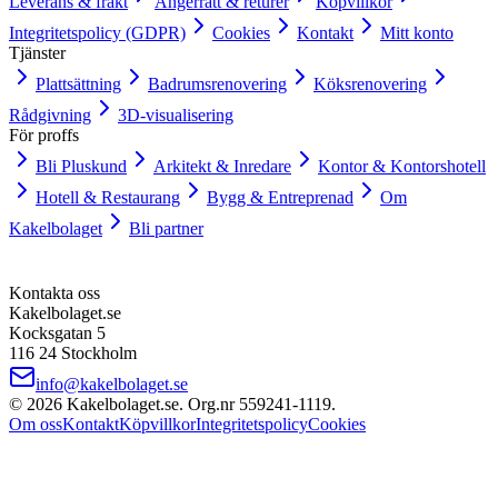
Leverans & frakt
Ångerrätt & returer
Köpvillkor
Integritetspolicy (GDPR)
Cookies
Kontakt
Mitt konto
Tjänster
Plattsättning
Badrumsrenovering
Köksrenovering
Rådgivning
3D-visualisering
För proffs
Bli Pluskund
Arkitekt & Inredare
Kontor & Kontorshotell
Hotell & Restaurang
Bygg & Entreprenad
Om
Kakelbolaget
Bli partner
Kontakta oss
Kakelbolaget.se
Kocksgatan 5
116 24 Stockholm
info@kakelbolaget.se
©
2026
Kakelbolaget.se. Org.nr
559241
‑
1119
.
Om oss
Kontakt
Köpvillkor
Integritetspolicy
Cookies