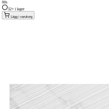
00
s
32+ i lager
Lägg i varukorg