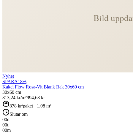
Nyhet
SPARA
18
%
Kakel Flow Rosa-Vit Blank Rak 30x60 cm
30x60 cm
813,24
kr/m²
994,68
kr
878
kr/paket ·
1,08
m²
Slutar om
00
d
00
t
00
m