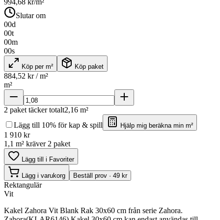
994,68
kr/m²
Slutar om
00
d
00
t
00
m
00
s
Köp per m²
Köp paket
884,52
kr / m²
m²
2
paket täcker totalt
2,16
m²
Lägg till 10% för kap & spill
Hjälp mig beräkna min m²
1 910
kr
1,1 m² kräver 2 paket
Lägg till i Favoriter
Lägg i varukorg
Beställ prov · 49 kr
Rektangulär
Vit
Kakel Zahora Vit Blank Rak 30x60 cm från serie Zahora.
Zahora(KLAR6146) Kakel 30x60 cm kan endast användas till