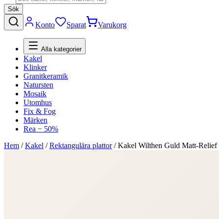
Sök
Konto
Sparat
Varukorg
Alla kategorier
Kakel
Klinker
Granitkeramik
Natursten
Mosaik
Utomhus
Fix & Fog
Märken
Rea − 50%
Hem
/
Kakel
/
Rektangulära plattor
/
Kakel Wilthen Guld Matt-Relie