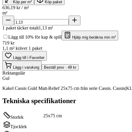
Köp per m²
Köp paket
636,19
kr / m²
m²
1
paket täcker totalt
1,13
m²
Lägg till 10% för kap & spill
Hjälp mig beräkna min m²
719
kr
1,1 m² kräver 1 paket
Lägg till i Favoriter
Lägg i varukorg
Beställ prov · 49 kr
Rektangulär
Gul
Kakel Cassis Guld Matt-Relief 25x75 cm från serie Cassis. Cassis(KL
Tekniska specifikationer
25x75 cm
Storlek
Tjocklek