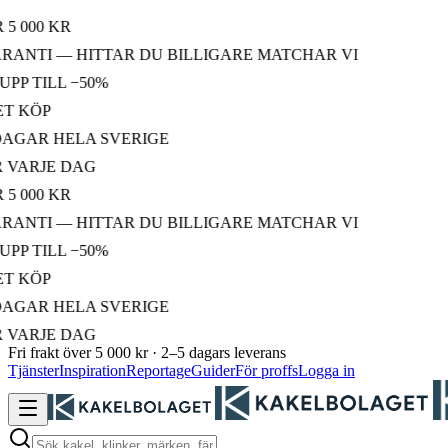
000 KR
NTI — HITTAR DU BILLIGARE MATCHAR VI
 TILL −50%
KÖP
AR HELA SVERIGE
ARJE DAG
000 KR
NTI — HITTAR DU BILLIGARE MATCHAR VI
 TILL −50%
KÖP
AR HELA SVERIGE
ARJE DAG
Fri frakt över 5 000 kr · 2–5 dagars leverans
Tjänster
Inspiration
Reportage
Guider
För proffs
Logga in