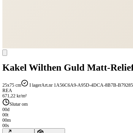
Kakel Wilthen Guld Matt-Relie
25x75 cm
I lager
Art.nr
1A56C6A9-A95D-4DCA-8B7B-B7928
REA
671,22
kr/m²
Slutar om
00
d
00
t
00
m
00
s