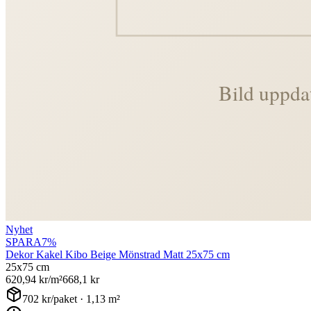
Nyhet
SPARA
7
%
Dekor Kakel Kibo Beige Mönstrad Matt 25x75 cm
25x75 cm
620,94
kr/m²
668,1
kr
702
kr/paket ·
1,13
m²