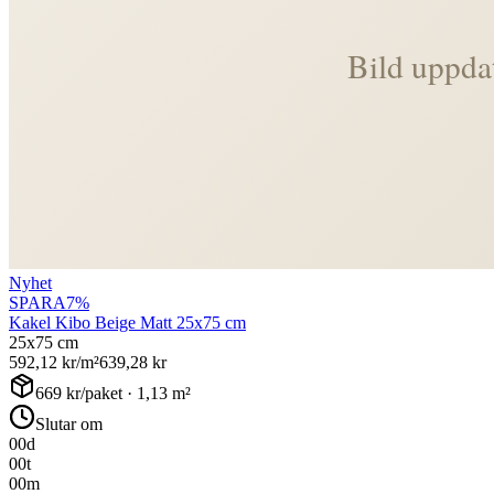
Nyhet
SPARA
7
%
Kakel Kibo Beige Matt 25x75 cm
25x75 cm
592,12
kr/m²
639,28
kr
669
kr/paket ·
1,13
m²
Slutar om
00
d
00
t
00
m