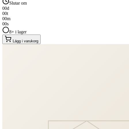
Slutar om
00
d
00
t
00
m
00
s
8+ i lager
Lägg i varukorg