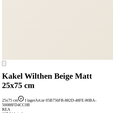
Kakel Wilthen Beige Matt
25x75 cm
25x75 cm
I lager
Art.nr
05B756FB-882D-48FE-80BA-
50088FD4CC0B
REA