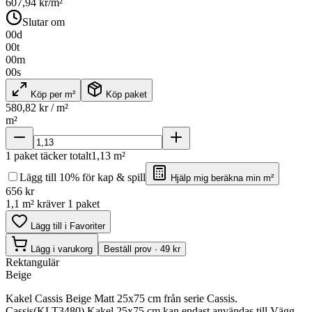
607,94
kr/m²
Slutar om
00
d
00
t
00
m
00
s
Köp per m²
Köp paket
580,82
kr / m²
m²
1
paket täcker totalt
1,13
m²
Lägg till 10% för kap & spill
Hjälp mig beräkna min m²
656
kr
1,1 m² kräver 1 paket
Lägg till i Favoriter
Lägg i varukorg
Beställ prov · 49 kr
Rektangulär
Beige
Kakel Cassis Beige Matt 25x75 cm från serie Cassis.
Cassis(KLT3480) Kakel 25x75 cm kan endast användas till Vägg.