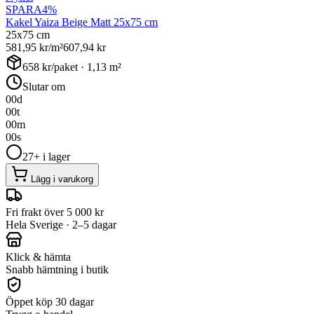
SPARA
4
%
Kakel Yaiza Beige Matt 25x75 cm
25x75 cm
581,95
kr/m²
607,94
kr
658
kr/paket ·
1,13
m²
Slutar om
00
d
00
t
00
m
00
s
27+ i lager
Lägg i varukorg
Fri frakt över 5 000 kr
Hela Sverige · 2–5 dagar
Klick & hämta
Snabb hämtning i butik
Öppet köp 30 dagar