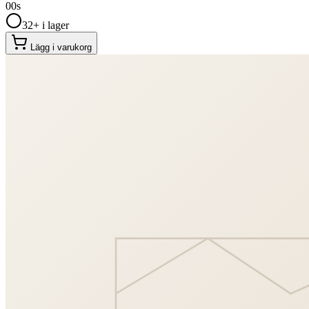
00
s
32+ i lager
Lägg i varukorg