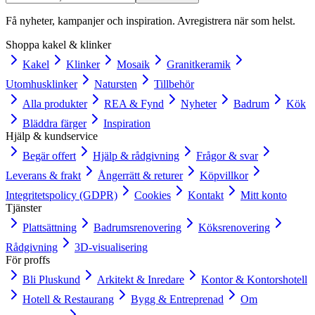
Få nyheter, kampanjer och inspiration. Avregistrera när som helst.
Shoppa kakel & klinker
Kakel
Klinker
Mosaik
Granitkeramik
Utomhusklinker
Natursten
Tillbehör
Alla produkter
REA & Fynd
Nyheter
Badrum
Kök
Bläddra färger
Inspiration
Hjälp & kundservice
Begär offert
Hjälp & rådgivning
Frågor & svar
Leverans & frakt
Ångerrätt & returer
Köpvillkor
Integritetspolicy (GDPR)
Cookies
Kontakt
Mitt konto
Tjänster
Plattsättning
Badrumsrenovering
Köksrenovering
Rådgivning
3D-visualisering
För proffs
Bli Pluskund
Arkitekt & Inredare
Kontor & Kontorshotell
Hotell & Restaurang
Bygg & Entreprenad
Om