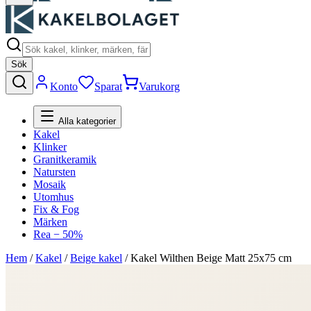
Sök
Konto
Sparat
Varukorg
Alla kategorier
Kakel
Klinker
Granitkeramik
Natursten
Mosaik
Utomhus
Fix & Fog
Märken
Rea − 50%
Hem
/
Kakel
/
Beige kakel
/
Kakel Wilthen Beige Matt 25x75 cm