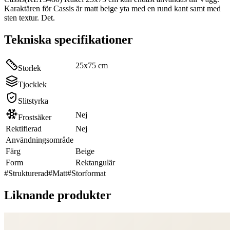
Karaktären för Cassis är matt beige yta med en rund kant samt med
sten textur. Det.
Tekniska specifikationer
25x75 cm
Storlek
Tjocklek
Slitstyrka
Nej
Frostsäker
Rektifierad
Nej
Användningsområde
Färg
Beige
Form
Rektangulär
#
Strukturerad
#
Matt
#
Storformat
Liknande produkter