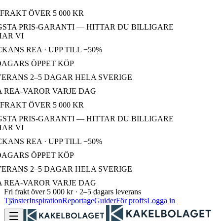
FRAKT ÖVER 5 000 KR
TA PRIS-GARANTI — HITTAR DU BILLIGARE
R VI
ANS REA · UPP TILL −50%
AGARS ÖPPET KÖP
ERANS 2–5 DAGAR HELA SVERIGE
 REA-VAROR VARJE DAG
FRAKT ÖVER 5 000 KR
TA PRIS-GARANTI — HITTAR DU BILLIGARE
R VI
ANS REA · UPP TILL −50%
AGARS ÖPPET KÖP
ERANS 2–5 DAGAR HELA SVERIGE
 REA-VAROR VARJE DAG
Fri frakt över 5 000 kr · 2–5 dagars leverans
Tjänster
Inspiration
Reportage
Guider
För proffs
Logga in