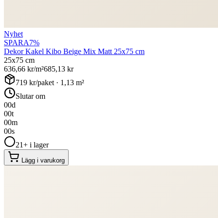
Nyhet
SPARA
7
%
Dekor Kakel Kibo Beige Mix Matt 25x75 cm
25x75 cm
636,66
kr/m²
685,13
kr
719
kr/paket ·
1,13
m²
Slutar om
00
d
00
t
00
m
00
s
21+ i lager
Lägg i varukorg