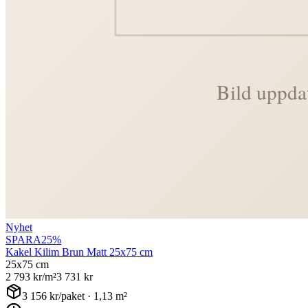
Nyhet
SPARA
25
%
Kakel Kilim Brun Matt 25x75 cm
25x75 cm
2 793
kr/m²
3 731
kr
3 156
kr/paket ·
1,13
m²