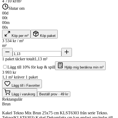
4 710
kr/m²
Slutar om
00
d
00
t
00
m
00
s
Köp per m²
Köp paket
3 534
kr / m²
m²
1
paket täcker totalt
1,13
m²
Lägg till 10% för kap & spill
Hjälp mig beräkna min m²
3 993
kr
1,1 m² kräver 1 paket
Lägg till i Favoriter
Lägg i varukorg
Beställ prov · 49 kr
Rektangulär
Brun
Kakel Tekno Mix Brun 25x75 cm KLST6303 från serie Tekno.
Tekno(KLST6303) Kakel Dekorplatta cm kan endast användas till