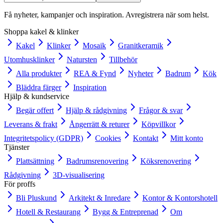
Få nyheter, kampanjer och inspiration. Avregistrera när som helst.
Shoppa kakel & klinker
Kakel
Klinker
Mosaik
Granitkeramik
Utomhusklinker
Natursten
Tillbehör
Alla produkter
REA & Fynd
Nyheter
Badrum
Kök
Bläddra färger
Inspiration
Hjälp & kundservice
Begär offert
Hjälp & rådgivning
Frågor & svar
Leverans & frakt
Ångerrätt & returer
Köpvillkor
Integritetspolicy (GDPR)
Cookies
Kontakt
Mitt konto
Tjänster
Plattsättning
Badrumsrenovering
Köksrenovering
Rådgivning
3D-visualisering
För proffs
Bli Pluskund
Arkitekt & Inredare
Kontor & Kontorshotell
Hotell & Restaurang
Bygg & Entreprenad
Om