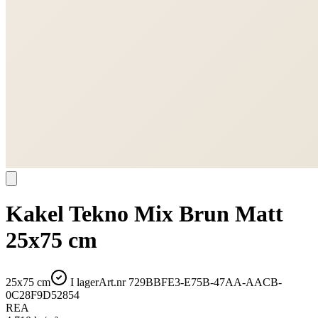
Kakel Tekno Mix Brun Matt
25x75 cm
25x75 cm
I lager
Art.nr
729BBFE3-E75B-47AA-AACB-
0C28F9D52854
REA