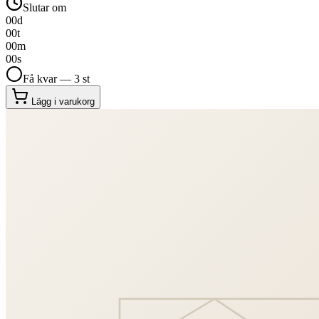
Slutar om
00
d
00
t
00
m
00
s
Få kvar — 3 st
Lägg i varukorg