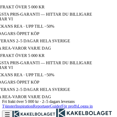
FRAKT ÖVER 5 000 KR
STA PRIS-GARANTI — HITTAR DU BILLIGARE
R VI
ANS REA · UPP TILL −50%
DAGARS ÖPPET KÖP
ERANS 2–5 DAGAR HELA SVERIGE
 REA-VAROR VARJE DAG
FRAKT ÖVER 5 000 KR
STA PRIS-GARANTI — HITTAR DU BILLIGARE
R VI
ANS REA · UPP TILL −50%
DAGARS ÖPPET KÖP
ERANS 2–5 DAGAR HELA SVERIGE
 REA-VAROR VARJE DAG
Fri frakt över 5 000 kr · 2–5 dagars leverans
Tjänster
Inspiration
Reportage
Guider
För proffs
Logga in