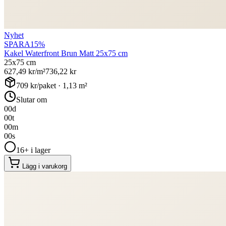
Nyhet
SPARA
15
%
Kakel Waterfront Brun Matt 25x75 cm
25x75 cm
627,49
kr/m²
736,22
kr
709
kr/paket ·
1,13
m²
Slutar om
00
d
00
t
00
m
00
s
16+ i lager
Lägg i varukorg