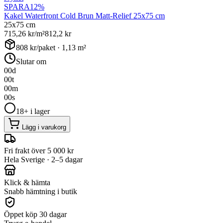
SPARA
12
%
Kakel Waterfront Cold Brun Matt-Relief 25x75 cm
25x75 cm
715,26
kr/m²
812,2
kr
808
kr/paket ·
1,13
m²
Slutar om
00
d
00
t
00
m
00
s
18+ i lager
Lägg i varukorg
Fri frakt över 5 000 kr
Hela Sverige · 2–5 dagar
Klick & hämta
Snabb hämtning i butik
Öppet köp 30 dagar