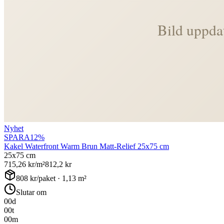
Nyhet
SPARA
12
%
Kakel Waterfront Warm Brun Matt-Relief 25x75 cm
25x75 cm
715,26
kr/m²
812,2
kr
808
kr/paket ·
1,13
m²
Slutar om
00
d
00
t
00
m