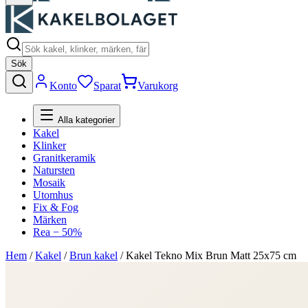
Sök
Konto
Sparat
Varukorg
Alla kategorier
Kakel
Klinker
Granitkeramik
Natursten
Mosaik
Utomhus
Fix & Fog
Märken
Rea − 50%
Hem
/
Kakel
/
Brun kakel
/
Kakel Tekno Mix Brun Matt 25x75 cm