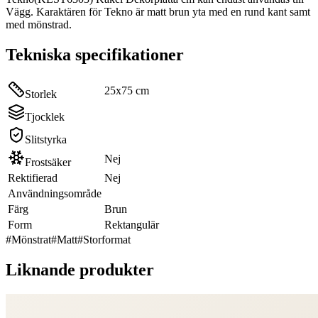
Vägg. Karaktären för Tekno är matt brun yta med en rund kant samt
med mönstrad.
Tekniska specifikationer
25x75 cm
Storlek
Tjocklek
Slitstyrka
Nej
Frostsäker
Rektifierad
Nej
Användningsområde
Färg
Brun
Form
Rektangulär
#
Mönstrat
#
Matt
#
Storformat
Liknande produkter