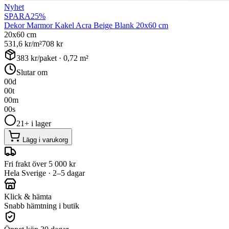
Nyhet
SPARA
25
%
Dekor Marmor Kakel Acra Beige Blank 20x60 cm
20x60 cm
531,6
kr/m²
708
kr
383
kr/paket ·
0,72
m²
Slutar om
00
d
00
t
00
m
00
s
21+ i lager
Lägg i varukorg
Fri frakt över 5 000 kr
Hela Sverige · 2–5 dagar
Klick & hämta
Snabb hämtning i butik