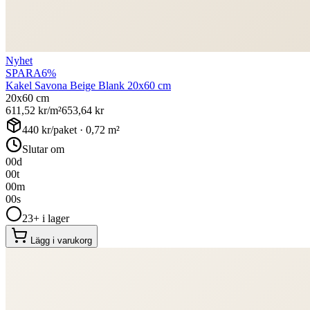
Nyhet
SPARA
6
%
Kakel Savona Beige Blank 20x60 cm
20x60 cm
611,52
kr/m²
653,64
kr
440
kr/paket ·
0,72
m²
Slutar om
00
d
00
t
00
m
00
s
23+ i lager
Lägg i varukorg