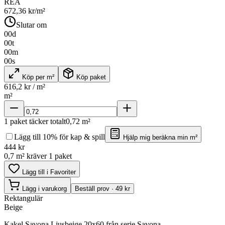
REA
672,36
kr/m²
Slutar om
00
d
00
t
00
m
00
s
Köp per m²
Köp paket
616,2
kr / m²
m²
1
paket täcker totalt
0,72
m²
Lägg till 10% för kap & spill
Hjälp mig beräkna min m²
444
kr
0,7 m² kräver 1 paket
Lägg till i Favoriter
Lägg i varukorg
Beställ prov · 49 kr
Rektangulär
Beige
Kakel Savona Ljusbeige 20x60 från serie Savona.