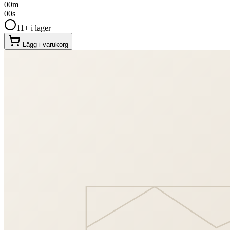
00
m
00
s
11+ i lager
Lägg i varukorg