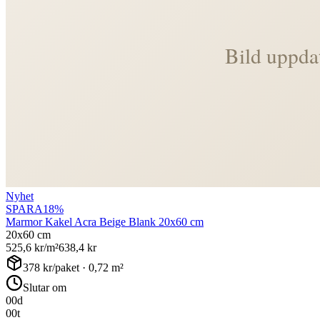
Nyhet
SPARA
18
%
Marmor Kakel Acra Beige Blank 20x60 cm
20x60 cm
525,6
kr/m²
638,4
kr
378
kr/paket ·
0,72
m²
Slutar om
00
d
00
t