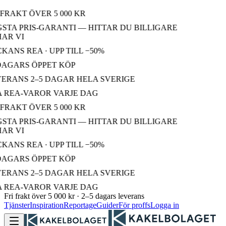
FRAKT ÖVER 5 000 KR
TA PRIS-GARANTI — HITTAR DU BILLIGARE
R VI
ANS REA · UPP TILL −50%
AGARS ÖPPET KÖP
RANS 2–5 DAGAR HELA SVERIGE
 REA-VAROR VARJE DAG
FRAKT ÖVER 5 000 KR
TA PRIS-GARANTI — HITTAR DU BILLIGARE
R VI
ANS REA · UPP TILL −50%
AGARS ÖPPET KÖP
RANS 2–5 DAGAR HELA SVERIGE
 REA-VAROR VARJE DAG
Fri frakt över 5 000 kr · 2–5 dagars leverans
Tjänster
Inspiration
Reportage
Guider
För proffs
Logga in