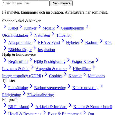
Prenumerera
Få nyheter, kampanjer och inspiration. Avregistrera när som helst.
Shoppa kakel & klinker
Kakel
Klinker
Mosaik
Granitkeramik
Utomhusklinker
Natursten
Tillbehör
Alla produkter
REA & Fynd
Nyheter
Badrum
Kök
Bläddra färger
Inspiration
Hjälp & kundservice
Begär offert
Hjälp & rådgivning
Frågor & svar
Leverans & frakt
Ångerrätt & returer
Köpvillkor
Integritetspolicy (GDPR)
Cookies
Kontakt
Mitt konto
Tjänster
Plattsättning
Badrumsrenovering
Köksrenovering
Rådgivning
3D-visualisering
För proffs
Bli Pluskund
Arkitekt & Inredare
Kontor & Kontorshotell
Hotell & Restaurang
Bygg & Entreprenad
Om