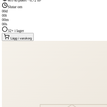
403
kr/paket ·
0,72
m²
Slutar om
00
d
00
t
00
m
00
s
32+ i lager
Lägg i varukorg