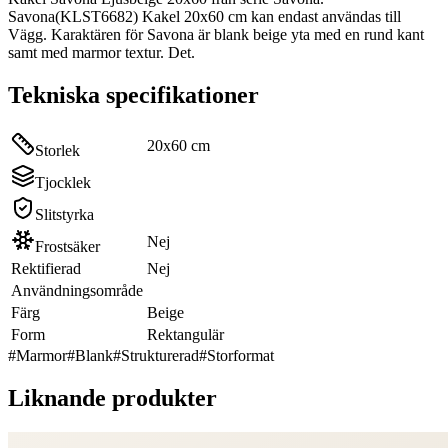
Savona(KLST6682) Kakel 20x60 cm kan endast användas till
Vägg. Karaktären för Savona är blank beige yta med en rund kant
samt med marmor textur. Det.
Tekniska specifikationer
20x60 cm
Storlek
Tjocklek
Slitstyrka
Nej
Frostsäker
Rektifierad
Nej
Användningsområde
Färg
Beige
Form
Rektangulär
#
Marmor
#
Blank
#
Strukturerad
#
Storformat
Liknande produkter