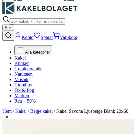
Sök
Konto
Sparat
Varukorg
Alla kategorier
Kakel
Klinker
Granitkeramik
Natursten
Mosaik
Utomhus
Fix & Fog
Märken
Rea − 50%
Hem
/
Kakel
/
Beige kakel
/
Kakel Savona Ljusbeige Blank 20x60
cm