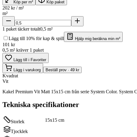
Köp per m²
Köp paket
202
kr / m²
m²
1
paket täcker totalt
0,5
m²
Lägg till 10% för kap & spill
Hjälp mig beräkna min m²
101
kr
0,5 m² kräver 1 paket
Lägg till i Favoriter
Lägg i varukorg
Beställ prov · 49 kr
Kvadrat
Vit
Kakel Premium Vit Matt 15x15 cm från serie System Color. System C
Tekniska specifikationer
15x15 cm
Storlek
Tjocklek