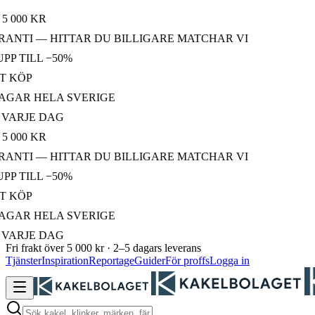
00 KR
TI — HITTAR DU BILLIGARE MATCHAR VI
TILL −50%
KÖP
AR HELA SVERIGE
RJE DAG
00 KR
TI — HITTAR DU BILLIGARE MATCHAR VI
TILL −50%
KÖP
AR HELA SVERIGE
RJE DAG
Fri frakt över 5 000 kr · 2–5 dagars leverans
Tjänster
Inspiration
Reportage
Guider
För proffs
Logga in