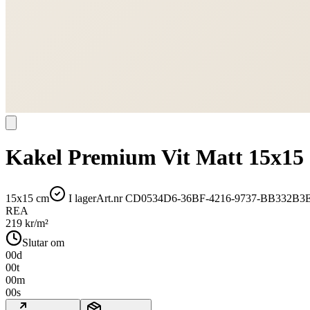
Kakel Premium Vit Matt 15x15
15x15 cm
I lager
Art.nr
CD0534D6-36BF-4216-9737-BB332B3
REA
219
kr/m²
Slutar om
00
d
00
t
00
m
00
s