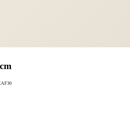
 cm
EAF30