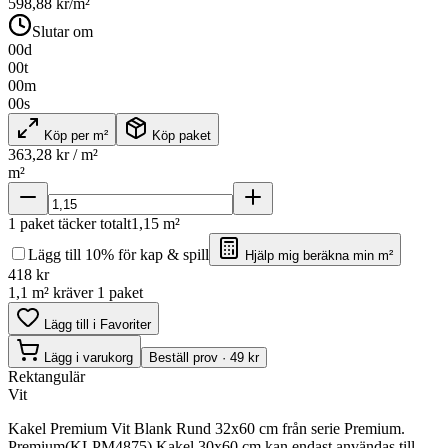
598,88
kr/m²
Slutar om
00
d
00
t
00
m
00
s
Köp per m²
Köp paket
363,28
kr / m²
m²
1
paket täcker totalt
1,15
m²
Lägg till 10% för kap & spill
Hjälp mig beräkna min m²
418
kr
1,1 m² kräver 1 paket
Lägg till i Favoriter
Lägg i varukorg
Beställ prov · 49 kr
Rektangulär
Vit
Kakel Premium Vit Blank Rund 32x60 cm från serie Premium.
Premium(KLPM4875) Kakel 30x60 cm kan endast användas till