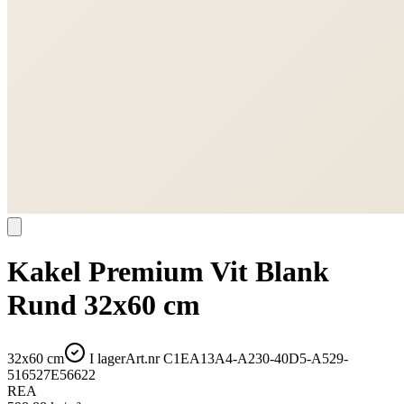
Kakel Premium Vit Blank
Rund 32x60 cm
32x60 cm
I lager
Art.nr
C1EA13A4-A230-40D5-A529-
516527E56622
REA