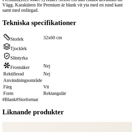
Vägg. Karaktären för Premium är blank vit yta med en rund kant
samt med enfärgad.
Tekniska specifikationer
32x60 cm
Storlek
Tjocklek
Slitstyrka
Nej
Frostsäker
Rektifierad
Nej
Användningsområde
Färg
Vit
Form
Rektangulär
#
Blank
#
Storformat
Liknande produkter