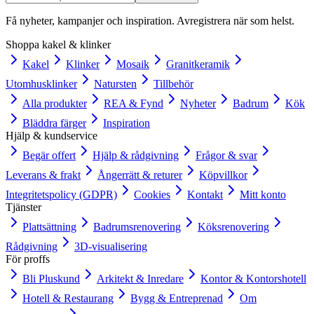
Få nyheter, kampanjer och inspiration. Avregistrera när som helst.
Shoppa kakel & klinker
Kakel
Klinker
Mosaik
Granitkeramik
Utomhusklinker
Natursten
Tillbehör
Alla produkter
REA & Fynd
Nyheter
Badrum
Kök
Bläddra färger
Inspiration
Hjälp & kundservice
Begär offert
Hjälp & rådgivning
Frågor & svar
Leverans & frakt
Ångerrätt & returer
Köpvillkor
Integritetspolicy (GDPR)
Cookies
Kontakt
Mitt konto
Tjänster
Plattsättning
Badrumsrenovering
Köksrenovering
Rådgivning
3D-visualisering
För proffs
Bli Pluskund
Arkitekt & Inredare
Kontor & Kontorshotell
Hotell & Restaurang
Bygg & Entreprenad
Om