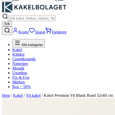
Sök
Konto
Sparat
Varukorg
Alla kategorier
Kakel
Klinker
Granitkeramik
Natursten
Mosaik
Utomhus
Fix & Fog
Märken
Rea − 50%
Hem
/
Kakel
/
Vit kakel
/
Kakel Premium Vit Blank Rund 32x60 cm