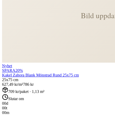
Nyhet
SPARA
20
%
Kakel Zahora Blank Mönstrad Rund 25x75 cm
25x75 cm
627,49
kr/m²
786
kr
709
kr/paket ·
1,13
m²
Slutar om
00
d
00
t
00
m