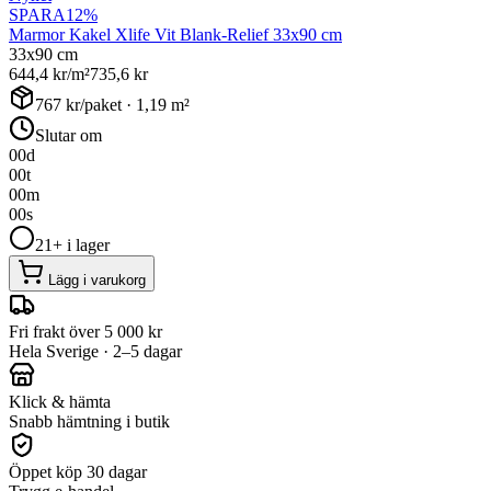
SPARA
12
%
Marmor Kakel Xlife Vit Blank-Relief 33x90 cm
33x90 cm
644,4
kr/m²
735,6
kr
767
kr/paket ·
1,19
m²
Slutar om
00
d
00
t
00
m
00
s
21+ i lager
Lägg i varukorg
Fri frakt över 5 000 kr
Hela Sverige · 2–5 dagar
Klick & hämta
Snabb hämtning i butik
Öppet köp 30 dagar