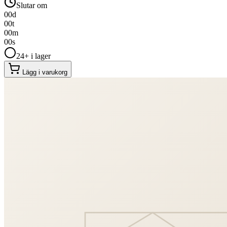
Slutar om
00
d
00
t
00
m
00
s
24+ i lager
Lägg i varukorg