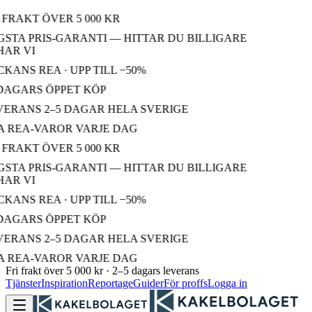
FRAKT ÖVER 5 000 KR
STA PRIS-GARANTI — HITTAR DU BILLIGARE
AR VI
KANS REA · UPP TILL −50%
DAGARS ÖPPET KÖP
ERANS 2–5 DAGAR HELA SVERIGE
 REA-VAROR VARJE DAG
FRAKT ÖVER 5 000 KR
STA PRIS-GARANTI — HITTAR DU BILLIGARE
AR VI
KANS REA · UPP TILL −50%
DAGARS ÖPPET KÖP
ERANS 2–5 DAGAR HELA SVERIGE
 REA-VAROR VARJE DAG
Fri frakt över 5 000 kr · 2–5 dagars leverans
Tjänster
Inspiration
Reportage
Guider
För proffs
Logga in