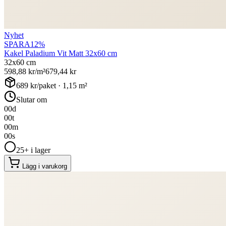
Nyhet
SPARA
12
%
Kakel Paladium Vit Matt 32x60 cm
32x60 cm
598,88
kr/m²
679,44
kr
689
kr/paket ·
1,15
m²
Slutar om
00
d
00
t
00
m
00
s
25+ i lager
Lägg i varukorg