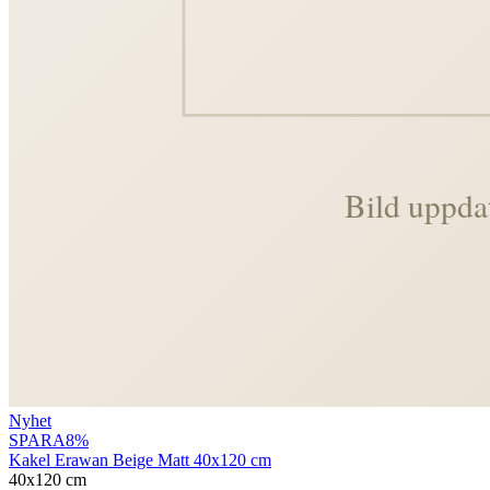
Nyhet
SPARA
8
%
Kakel Erawan Beige Matt 40x120 cm
40x120 cm