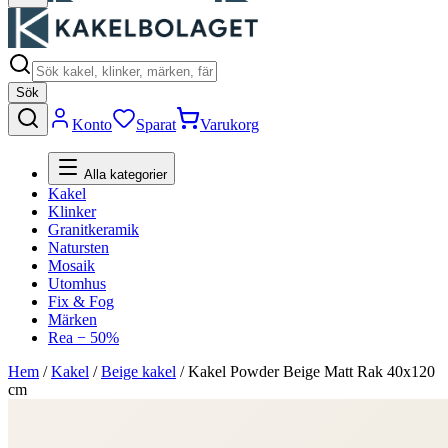
Sök
Konto
Sparat
Varukorg
Alla kategorier
Kakel
Klinker
Granitkeramik
Natursten
Mosaik
Utomhus
Fix & Fog
Märken
Rea − 50%
Hem
/
Kakel
/
Beige kakel
/
Kakel Powder Beige Matt Rak 40x120
cm