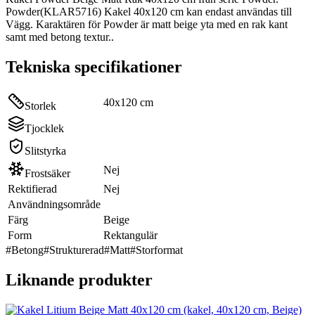
Powder(KLAR5716) Kakel 40x120 cm kan endast användas till
Vägg. Karaktären för Powder är matt beige yta med en rak kant
samt med betong textur..
Tekniska specifikationer
40x120 cm
Storlek
Tjocklek
Slitstyrka
Nej
Frostsäker
Rektifierad
Nej
Användningsområde
Färg
Beige
Form
Rektangulär
#
Betong
#
Strukturerad
#
Matt
#
Storformat
Liknande produkter