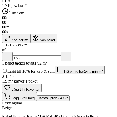
REA
1 319,04
kr/m²
Slutar om
00
d
00
t
00
m
00
s
Köp per m²
Köp paket
1 121,76
kr / m²
m²
1
paket täcker totalt
1,92
m²
Lägg till 10% för kap & spill
Hjälp mig beräkna min m²
2 154
kr
1,9 m² kräver 1 paket
Lägg till i Favoriter
Lägg i varukorg
Beställ prov · 49 kr
Rektangulär
Beige
Kakel Powder Beige Matt Rak 40x120 cm från serie Powder.