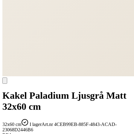
Kakel Paladium Ljusgrå Matt
32x60 cm
32x60 cm
I lager
Art.nr
4CEB99EB-885F-4843-ACAD-
23068D2446B6