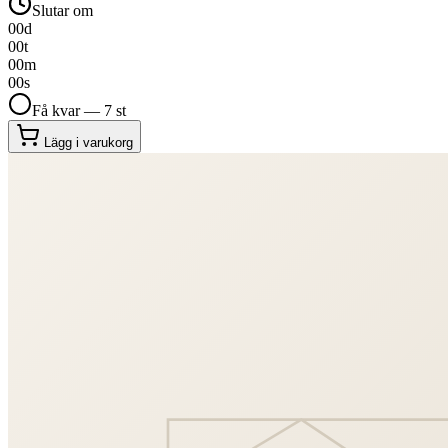
Slutar om
00
d
00
t
00
m
00
s
Få kvar — 7 st
Lägg i varukorg