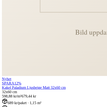
Nyhet
SPARA
12
%
Kakel Paladium Ljusbeige Matt 32x60 cm
32x60 cm
598,88
kr/m²
679,44
kr
689
kr/paket ·
1,15
m²