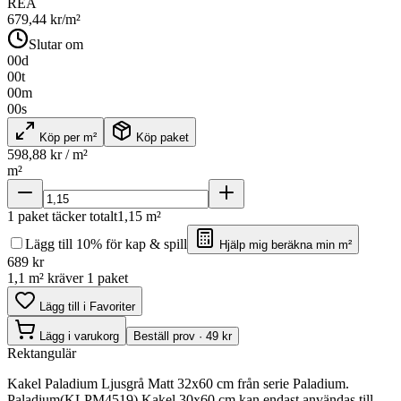
REA
679,44
kr/m²
Slutar om
00
d
00
t
00
m
00
s
Köp per m²
Köp paket
598,88
kr / m²
m²
1
paket täcker totalt
1,15
m²
Lägg till 10% för kap & spill
Hjälp mig beräkna min m²
689
kr
1,1 m² kräver 1 paket
Lägg till i Favoriter
Lägg i varukorg
Beställ prov · 49 kr
Rektangulär
Kakel Paladium Ljusgrå Matt 32x60 cm från serie Paladium.
Paladium(KLPM4519) Kakel 30x60 cm kan endast användas till