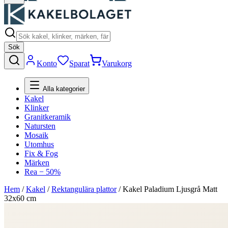
Sök
Konto
Sparat
Varukorg
Alla kategorier
Kakel
Klinker
Granitkeramik
Natursten
Mosaik
Utomhus
Fix & Fog
Märken
Rea − 50%
Hem
/
Kakel
/
Rektangulära plattor
/
Kakel Paladium Ljusgrå Matt
32x60 cm