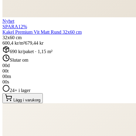
Nyhet
SPARA
12
%
Kakel Premium Vit Matt Rund 32x60 cm
32x60 cm
600,4
kr/m²
679,44
kr
690
kr/paket ·
1,15
m²
Slutar om
00
d
00
t
00
m
00
s
24+ i lager
Lägg i varukorg