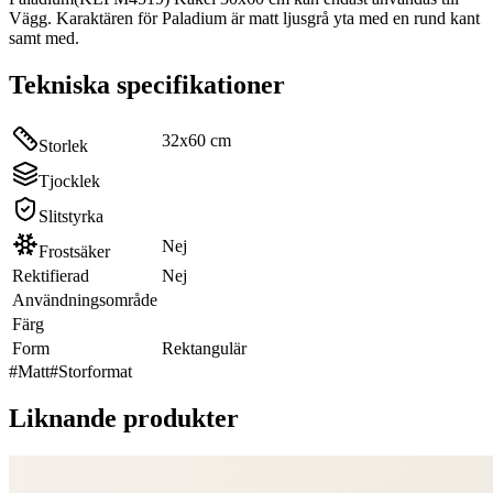
Vägg. Karaktären för Paladium är matt ljusgrå yta med en rund kant
samt med.
Tekniska specifikationer
32x60 cm
Storlek
Tjocklek
Slitstyrka
Nej
Frostsäker
Rektifierad
Nej
Användningsområde
Färg
Form
Rektangulär
#
Matt
#
Storformat
Liknande produkter