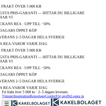
 FRAKT ÖVER 5 000 KR
STA PRIS-GARANTI — HITTAR DU BILLIGARE
AR VI
KANS REA · UPP TILL −50%
DAGARS ÖPPET KÖP
ERANS 2–5 DAGAR HELA SVERIGE
 REA-VAROR VARJE DAG
 FRAKT ÖVER 5 000 KR
STA PRIS-GARANTI — HITTAR DU BILLIGARE
AR VI
KANS REA · UPP TILL −50%
DAGARS ÖPPET KÖP
ERANS 2–5 DAGAR HELA SVERIGE
 REA-VAROR VARJE DAG
Fri frakt över 5 000 kr · 2–5 dagars leverans
Tjänster
Inspiration
Reportage
Guider
För proffs
Logga in