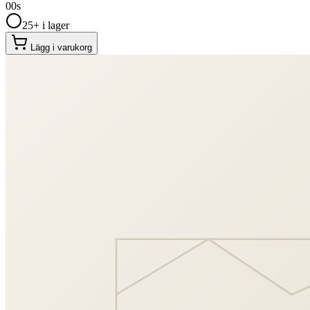
00
s
25+ i lager
Lägg i varukorg