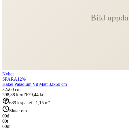
Nyhet
SPARA
12
%
Kakel Paladium Vit Matt 32x60 cm
32x60 cm
598,88
kr/m²
679,44
kr
689
kr/paket ·
1,15
m²
Slutar om
00
d
00
t
00
m