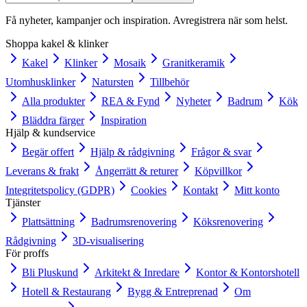
Få nyheter, kampanjer och inspiration. Avregistrera när som helst.
Shoppa kakel & klinker
Kakel
Klinker
Mosaik
Granitkeramik
Utomhusklinker
Natursten
Tillbehör
Alla produkter
REA & Fynd
Nyheter
Badrum
Kök
Bläddra färger
Inspiration
Hjälp & kundservice
Begär offert
Hjälp & rådgivning
Frågor & svar
Leverans & frakt
Ångerrätt & returer
Köpvillkor
Integritetspolicy (GDPR)
Cookies
Kontakt
Mitt konto
Tjänster
Plattsättning
Badrumsrenovering
Köksrenovering
Rådgivning
3D-visualisering
För proffs
Bli Pluskund
Arkitekt & Inredare
Kontor & Kontorshotell
Hotell & Restaurang
Bygg & Entreprenad
Om