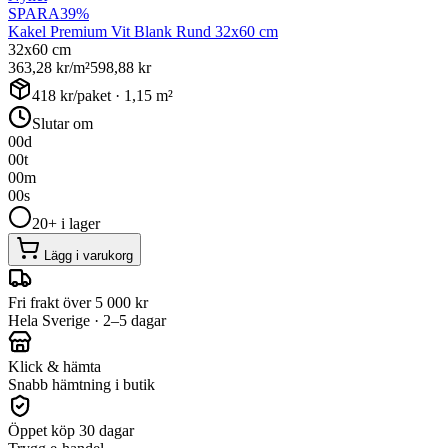
SPARA
39
%
Kakel Premium Vit Blank Rund 32x60 cm
32x60 cm
363,28
kr/m²
598,88
kr
418
kr/paket ·
1,15
m²
Slutar om
00
d
00
t
00
m
00
s
20+ i lager
Lägg i varukorg
Fri frakt över 5 000 kr
Hela Sverige · 2–5 dagar
Klick & hämta
Snabb hämtning i butik
Öppet köp 30 dagar