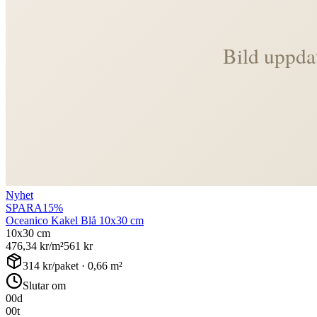
Nyhet
SPARA
15
%
Oceanico Kakel Blå 10x30 cm
10x30 cm
476,34
kr/m²
561
kr
314
kr/paket ·
0,66
m²
Slutar om
00
d
00
t