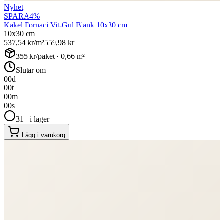
Nyhet
SPARA
4
%
Kakel Fornaci Vit-Gul Blank 10x30 cm
10x30 cm
537,54
kr/m²
559,98
kr
355
kr/paket ·
0,66
m²
Slutar om
00
d
00
t
00
m
00
s
31+ i lager
Lägg i varukorg