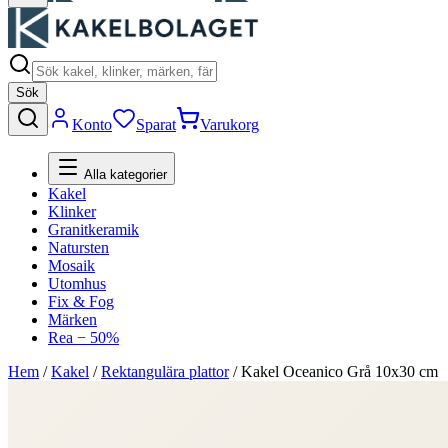
Sök
Konto
Sparat
Varukorg
Alla kategorier
Kakel
Klinker
Granitkeramik
Natursten
Mosaik
Utomhus
Fix & Fog
Märken
Rea − 50%
Hem
/
Kakel
/
Rektangulära plattor
/
Kakel Oceanico Grå 10x30 cm