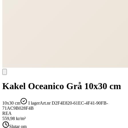
Kakel Oceanico Grå 10x30 cm
10x30 cm
I lager
Art.nr
D2F4E820-61EC-4F41-90FB-
71AC9B028F4B
REA
559,98
kr/m²
Slutar om