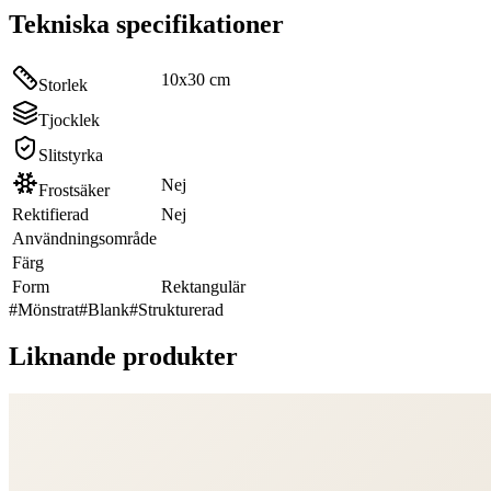
Tekniska specifikationer
10x30 cm
Storlek
Tjocklek
Slitstyrka
Nej
Frostsäker
Rektifierad
Nej
Användningsområde
Färg
Form
Rektangulär
#
Mönstrat
#
Blank
#
Strukturerad
Liknande produkter