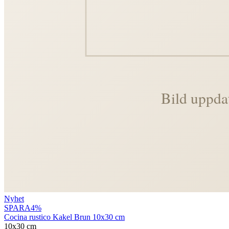
Nyhet
SPARA
4
%
Cocina rustico Kakel Brun 10x30 cm
10x30 cm