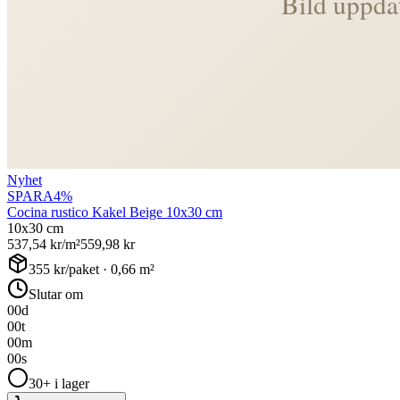
Nyhet
SPARA
4
%
Cocina rustico Kakel Beige 10x30 cm
10x30 cm
537,54
kr/m²
559,98
kr
355
kr/paket ·
0,66
m²
Slutar om
00
d
00
t
00
m
00
s
30+ i lager