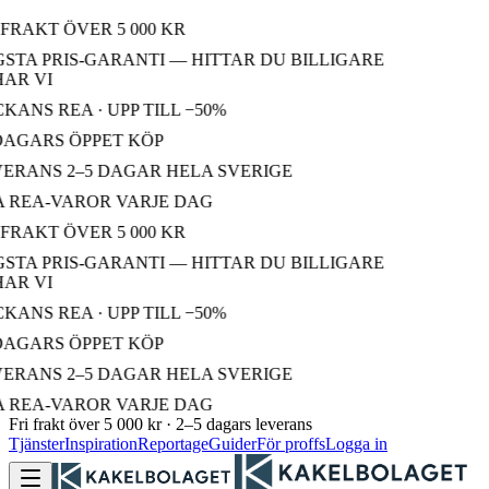
FRAKT ÖVER 5 000 KR
TA PRIS-GARANTI — HITTAR DU BILLIGARE
R VI
ANS REA · UPP TILL −50%
DAGARS ÖPPET KÖP
ERANS 2–5 DAGAR HELA SVERIGE
 REA-VAROR VARJE DAG
FRAKT ÖVER 5 000 KR
TA PRIS-GARANTI — HITTAR DU BILLIGARE
R VI
ANS REA · UPP TILL −50%
DAGARS ÖPPET KÖP
ERANS 2–5 DAGAR HELA SVERIGE
 REA-VAROR VARJE DAG
Fri frakt över 5 000 kr · 2–5 dagars leverans
Tjänster
Inspiration
Reportage
Guider
För proffs
Logga in