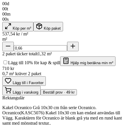
00
d
00
t
00
m
00
s
Köp per m²
Köp paket
537,54
kr / m²
m²
2
paket täcker totalt
1,32
m²
Lägg till 10% för kap & spill
Hjälp mig beräkna min m²
710
kr
0,7 m² kräver 2 paket
Lägg till i Favoriter
Lägg i varukorg
Beställ prov · 49 kr
Rektangulär
Kakel Oceanico Grå 10x30 cm från serie Oceanico.
Oceanico(KASC5076) Kakel 10x30 cm kan endast användas till
Vägg. Karaktären för Oceanico är blank grå yta med en rund kant
samt med mönstrad textur..