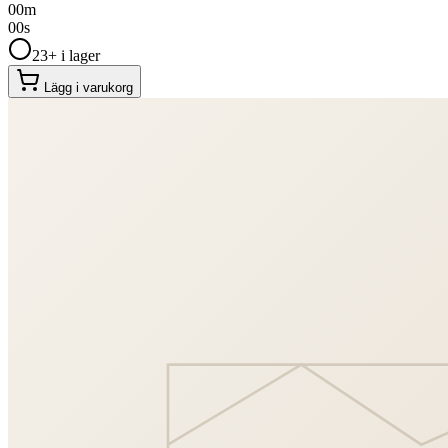
00
m
00
s
23+ i lager
Lägg i varukorg