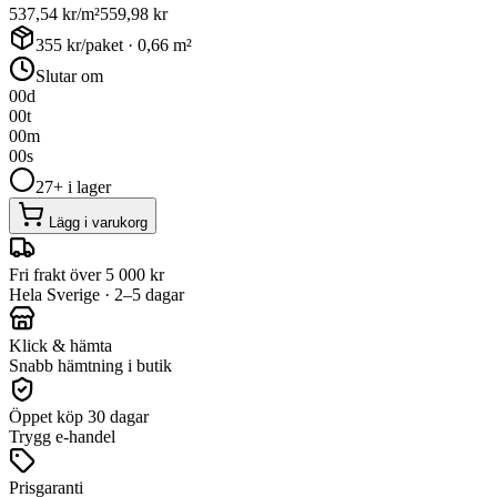
537,54
kr/m²
559,98
kr
355
kr/paket ·
0,66
m²
Slutar om
00
d
00
t
00
m
00
s
27+ i lager
Lägg i varukorg
Fri frakt över 5 000 kr
Hela Sverige · 2–5 dagar
Klick & hämta
Snabb hämtning i butik
Öppet köp 30 dagar
Trygg e-handel
Prisgaranti