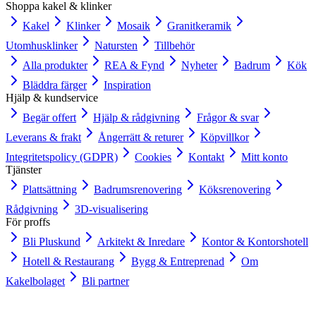
Shoppa kakel & klinker
Kakel
Klinker
Mosaik
Granitkeramik
Utomhusklinker
Natursten
Tillbehör
Alla produkter
REA & Fynd
Nyheter
Badrum
Kök
Bläddra färger
Inspiration
Hjälp & kundservice
Begär offert
Hjälp & rådgivning
Frågor & svar
Leverans & frakt
Ångerrätt & returer
Köpvillkor
Integritetspolicy (GDPR)
Cookies
Kontakt
Mitt konto
Tjänster
Plattsättning
Badrumsrenovering
Köksrenovering
Rådgivning
3D-visualisering
För proffs
Bli Pluskund
Arkitekt & Inredare
Kontor & Kontorshotell
Hotell & Restaurang
Bygg & Entreprenad
Om
Kakelbolaget
Bli partner