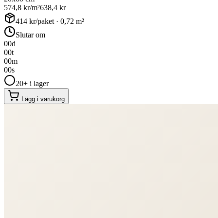
574,8
kr/m²
638,4
kr
414
kr/paket ·
0,72
m²
Slutar om
00
d
00
t
00
m
00
s
20+ i lager
Lägg i varukorg