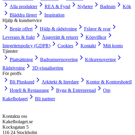
Alla produkter
REA & Fynd
Nyheter
Badrum
Kök
Bläddra färger
Inspiration
Hjälp & kundservice
Begär offert
Hjälp & rådgivning
Frågor & svar
Leverans & frakt
Ångerrätt & returer
Köpvillkor
Integritetspolicy (GDPR)
Cookies
Kontakt
Mitt konto
Tjänster
Plattsättning
Badrumsrenovering
Köksrenovering
Rådgivning
3D-visualisering
För proffs
Bli Pluskund
Arkitekt & Inredare
Kontor & Kontorshotell
Hotell & Restaurang
Bygg & Entreprenad
Om
Kakelbolaget
Bli partner
Kontakta oss
Kakelbolaget.se
Kocksgatan 5
116 24 Stockholm