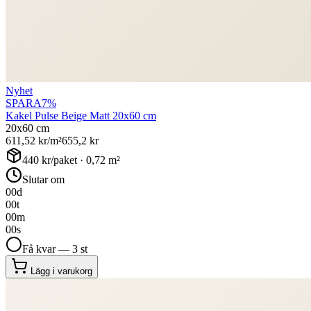
Nyhet
SPARA
7
%
Kakel Pulse Beige Matt 20x60 cm
20x60 cm
611,52
kr/m²
655,2
kr
440
kr/paket ·
0,72
m²
Slutar om
00
d
00
t
00
m
00
s
Få kvar — 3 st
Lägg i varukorg