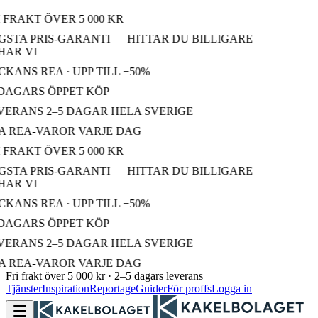
 FRAKT ÖVER 5 000 KR
STA PRIS-GARANTI — HITTAR DU BILLIGARE
AR VI
KANS REA · UPP TILL −50%
DAGARS ÖPPET KÖP
ERANS 2–5 DAGAR HELA SVERIGE
 REA-VAROR VARJE DAG
 FRAKT ÖVER 5 000 KR
STA PRIS-GARANTI — HITTAR DU BILLIGARE
AR VI
KANS REA · UPP TILL −50%
DAGARS ÖPPET KÖP
ERANS 2–5 DAGAR HELA SVERIGE
 REA-VAROR VARJE DAG
Fri frakt över 5 000 kr · 2–5 dagars leverans
Tjänster
Inspiration
Reportage
Guider
För proffs
Logga in