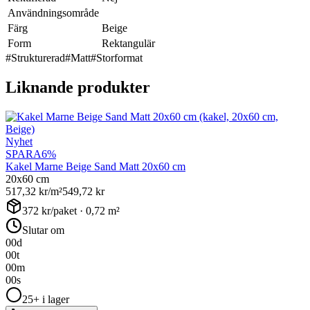
Användningsområde
Färg
Beige
Form
Rektangulär
#
Strukturerad
#
Matt
#
Storformat
Liknande produkter
Nyhet
SPARA
6
%
Kakel Marne Beige Sand Matt 20x60 cm
20x60 cm
517,32
kr/m²
549,72
kr
372
kr/paket ·
0,72
m²
Slutar om
00
d
00
t
00
m
00
s
25+ i lager