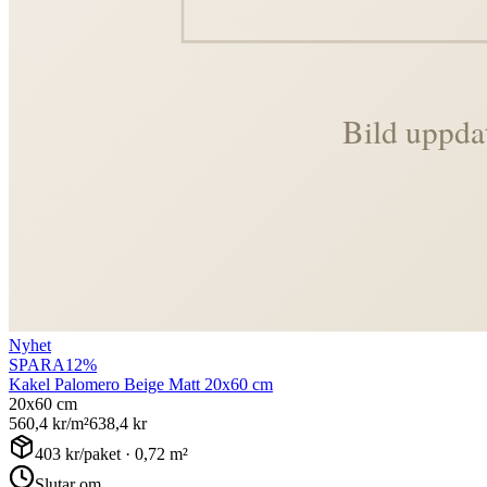
Nyhet
SPARA
12
%
Kakel Palomero Beige Matt 20x60 cm
20x60 cm
560,4
kr/m²
638,4
kr
403
kr/paket ·
0,72
m²
Slutar om