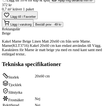
Lägg till 10% för kap & spill
Hjälp mig beräkna min m²
372
kr
0,7 m² kräver 1 paket
Lägg till i Favoriter
Lägg i varukorg
Beställ prov · 49 kr
Rektangulär
Beige
Kakel Marne Beige Linen Matt 20x60 cm från serie Marne.
Marne(KLT3716) Kakel 20x60 cm kan endast användas till Vägg.
Karaktären för Marne är matt beige yta med en rund kant samt med
enfärgad textur..
Tekniska specifikationer
20x60 cm
Storlek
Tjocklek
Slitstyrka
Nej
Frostsäker
Rektifierad
Nej