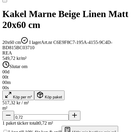
Kakel Marne Beige Linen Matt
20x60 cm
20x60 cm
I lager
Art.nr
C6E9F8C7-195A-4155-9C4D-
BD815BC03710
REA
549,72
kr/m²
Slutar om
00
d
00
t
00
m
00
s
Köp per m²
Köp paket
517,32
kr / m²
m²
1
paket täcker totalt
0,72
m²