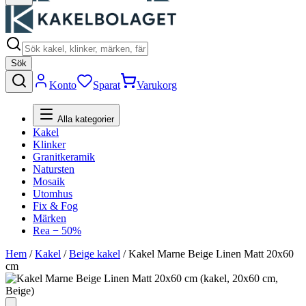
Sök
Konto
Sparat
Varukorg
Alla kategorier
Kakel
Klinker
Granitkeramik
Natursten
Mosaik
Utomhus
Fix & Fog
Märken
Rea − 50%
Hem
/
Kakel
/
Beige kakel
/
Kakel Marne Beige Linen Matt 20x60
cm