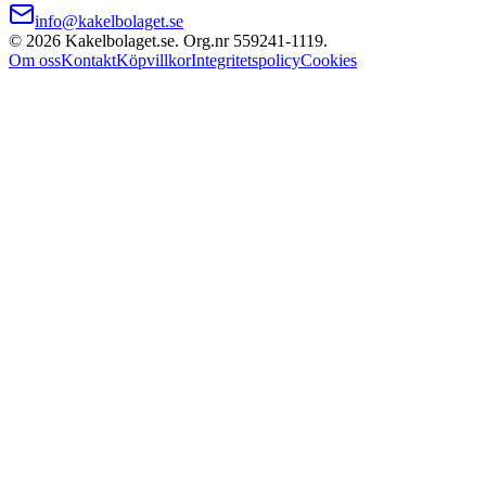
info@kakelbolaget.se
©
2026
Kakelbolaget.se. Org.nr
559241
‑
1119
.
Om oss
Kontakt
Köpvillkor
Integritetspolicy
Cookies