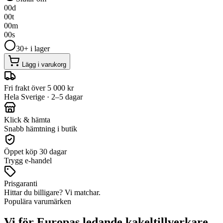
00
d
00
t
00
m
00
s
30+ i lager
Lägg i varukorg
Fri frakt över 5 000 kr
Hela Sverige · 2–5 dagar
Klick & hämta
Snabb hämtning i butik
Öppet köp 30 dagar
Trygg e-handel
Prisgaranti
Hittar du billigare? Vi matchar.
Populära varumärken
Vi för Europas ledande kakeltillverkare