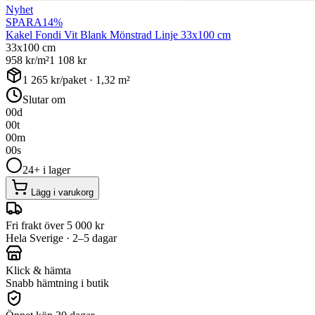
Nyhet
SPARA
14
%
Kakel Fondi Vit Blank Mönstrad Linje 33x100 cm
33x100 cm
958
kr/m²
1 108
kr
1 265
kr/paket ·
1,32
m²
Slutar om
00
d
00
t
00
m
00
s
24+ i lager
Lägg i varukorg
Fri frakt över 5 000 kr
Hela Sverige · 2–5 dagar
Klick & hämta
Snabb hämtning i butik