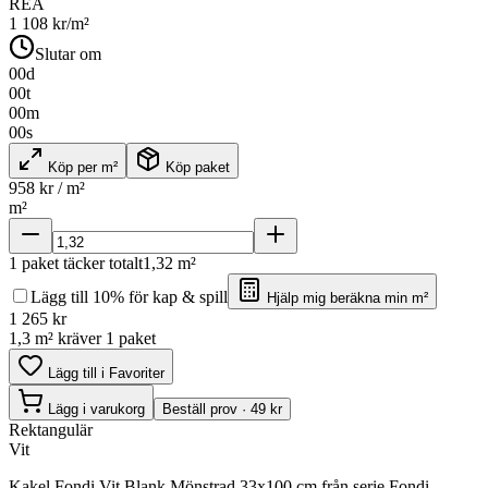
REA
1 108
kr/m²
Slutar om
00
d
00
t
00
m
00
s
Köp per m²
Köp paket
958
kr / m²
m²
1
paket täcker totalt
1,32
m²
Lägg till 10% för kap & spill
Hjälp mig beräkna min m²
1 265
kr
1,3 m² kräver 1 paket
Lägg till i Favoriter
Lägg i varukorg
Beställ prov · 49 kr
Rektangulär
Vit
Kakel Fondi Vit Blank Mönstrad 33x100 cm från serie Fondi.