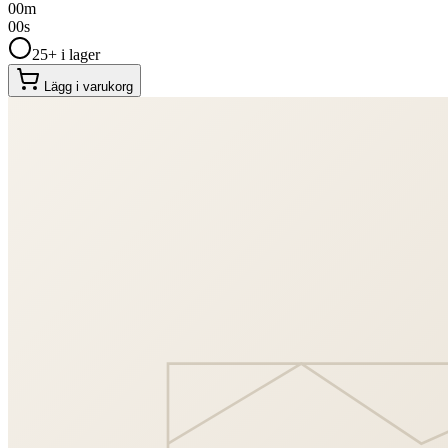
00
m
00
s
25+ i lager
Lägg i varukorg