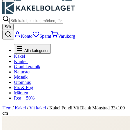
Sök
Konto
Sparat
Varukorg
Alla kategorier
Kakel
Klinker
Granitkeramik
Natursten
Mosaik
Utomhus
Fix & Fog
Märken
Rea − 50%
Hem
/
Kakel
/
Vit kakel
/
Kakel Fondi Vit Blank Mönstrad 33x100
cm