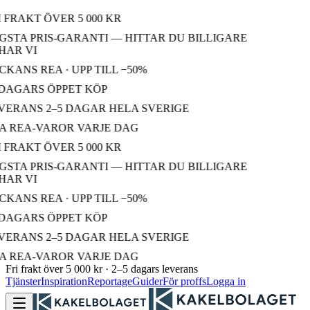
 FRAKT ÖVER 5 000 KR
STA PRIS-GARANTI — HITTAR DU BILLIGARE
AR VI
KANS REA · UPP TILL −50%
DAGARS ÖPPET KÖP
ERANS 2–5 DAGAR HELA SVERIGE
 REA-VAROR VARJE DAG
 FRAKT ÖVER 5 000 KR
STA PRIS-GARANTI — HITTAR DU BILLIGARE
AR VI
KANS REA · UPP TILL −50%
DAGARS ÖPPET KÖP
ERANS 2–5 DAGAR HELA SVERIGE
 REA-VAROR VARJE DAG
Fri frakt över 5 000 kr · 2–5 dagars leverans
Tjänster
Inspiration
Reportage
Guider
För proffs
Logga in