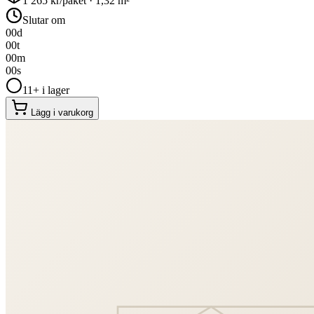
1 265
kr/paket ·
1,32
m²
Slutar om
00
d
00
t
00
m
00
s
11+ i lager
Lägg i varukorg