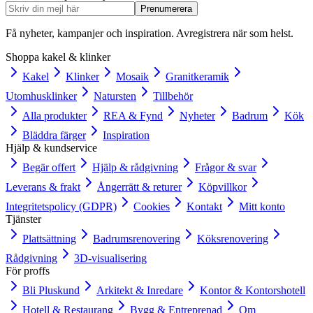
Prenumerera
Få nyheter, kampanjer och inspiration. Avregistrera när som helst.
Shoppa kakel & klinker
Kakel
Klinker
Mosaik
Granitkeramik
Utomhusklinker
Natursten
Tillbehör
Alla produkter
REA & Fynd
Nyheter
Badrum
Kök
Bläddra färger
Inspiration
Hjälp & kundservice
Begär offert
Hjälp & rådgivning
Frågor & svar
Leverans & frakt
Ångerrätt & returer
Köpvillkor
Integritetspolicy (GDPR)
Cookies
Kontakt
Mitt konto
Tjänster
Plattsättning
Badrumsrenovering
Köksrenovering
Rådgivning
3D-visualisering
För proffs
Bli Pluskund
Arkitekt & Inredare
Kontor & Kontorshotell
Hotell & Restaurang
Bygg & Entreprenad
Om