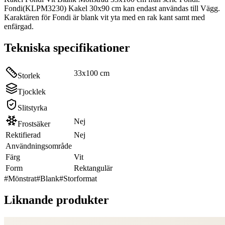
Fondi(KLPM3230) Kakel 30x90 cm kan endast användas till Vägg.
Karaktären för Fondi är blank vit yta med en rak kant samt med
enfärgad.
Tekniska specifikationer
33x100 cm
Storlek
Tjocklek
Slitstyrka
Nej
Frostsäker
Rektifierad
Nej
Användningsområde
Färg
Vit
Form
Rektangulär
#
Mönstrat
#
Blank
#
Storformat
Liknande produkter