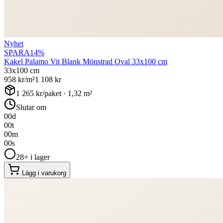
Nyhet
SPARA
14
%
Kakel Palamo Vit Blank Mönstrad Oval 33x100 cm
33x100 cm
958
kr/m²
1 108
kr
1 265
kr/paket ·
1,32
m²
Slutar om
00
d
00
t
00
m
00
s
28+ i lager
Lägg i varukorg