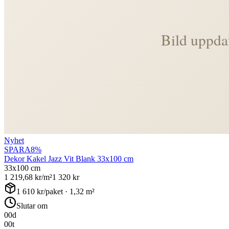
Nyhet
SPARA
8
%
Dekor Kakel Jazz Vit Blank 33x100 cm
33x100 cm
1 219,68
kr/m²
1 320
kr
1 610
kr/paket ·
1,32
m²
Slutar om
00
d
00
t