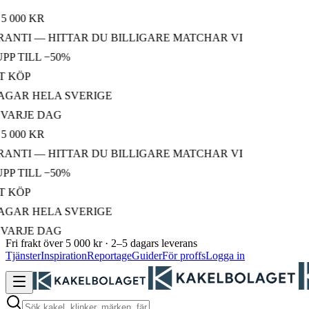
00 KR
TI — HITTAR DU BILLIGARE MATCHAR VI
TILL −50%
ÖP
AR HELA SVERIGE
RJE DAG
00 KR
TI — HITTAR DU BILLIGARE MATCHAR VI
TILL −50%
ÖP
AR HELA SVERIGE
RJE DAG
Fri frakt över 5 000 kr · 2–5 dagars leverans
Tjänster
Inspiration
Reportage
Guider
För proffs
Logga in