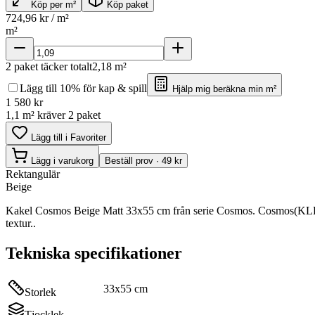
Köp per m²
Köp paket
724,96
kr / m²
m²
2
paket täcker totalt
2,18
m²
Lägg till 10% för kap & spill
Hjälp mig beräkna min m²
1 580
kr
1,1 m² kräver 2 paket
Lägg till i Favoriter
Lägg i varukorg
Beställ prov · 49 kr
Rektangulär
Beige
Kakel Cosmos Beige Matt 33x55 cm från serie Cosmos. Cosmos(KLPR4
textur..
Tekniska specifikationer
33x55 cm
Storlek
Tjocklek