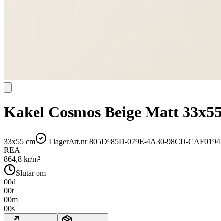
Kakel Cosmos Beige Matt 33x5
33x55 cm
I lager
Art.nr
805D985D-079E-4A30-98CD-CAF0194
REA
864,8
kr/m²
Slutar om
00
d
00
t
00
m
00
s