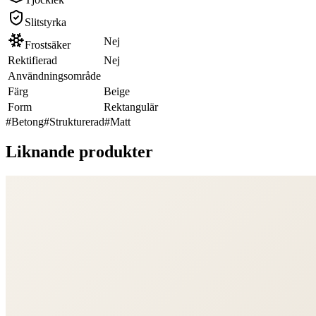
Slitstyrka
Nej
Frostsäker
Rektifierad
Nej
Användningsområde
Färg
Beige
Form
Rektangulär
#
Betong
#
Strukturerad
#
Matt
Liknande produkter