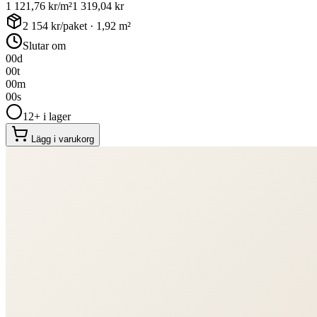
1 121,76
kr/m²
1 319,04
kr
2 154
kr/paket ·
1,92
m²
Slutar om
00
d
00
t
00
m
00
s
12+ i lager
Lägg i varukorg