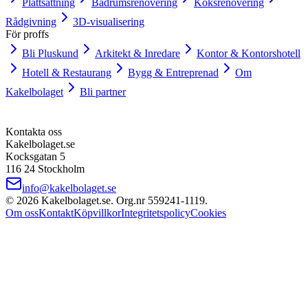
Plattsättning
Badrumsrenovering
Köksrenovering
Rådgivning
3D-visualisering
För proffs
Bli Pluskund
Arkitekt & Inredare
Kontor & Kontorshotell
Hotell & Restaurang
Bygg & Entreprenad
Om
Kakelbolaget
Bli partner
Kontakta oss
Kakelbolaget.se
Kocksgatan 5
116 24 Stockholm
info@kakelbolaget.se
©
2026
Kakelbolaget.se. Org.nr
559241
‑
1119
.
Om oss
Kontakt
Köpvillkor
Integritetspolicy
Cookies