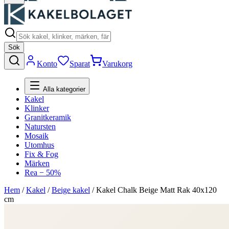
Sök
Konto
Sparat
Varukorg
Alla kategorier
Kakel
Klinker
Granitkeramik
Natursten
Mosaik
Utomhus
Fix & Fog
Märken
Rea − 50%
Hem
/
Kakel
/
Beige kakel
/
Kakel Chalk Beige Matt Rak 40x120
cm