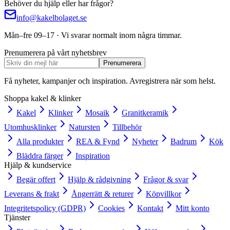
Behöver du hjälp eller har frågor?
info@kakelbolaget.se
Mån–fre 09–17 · Vi svarar normalt inom några timmar.
Prenumerera på vårt nyhetsbrev
Prenumerera
Få nyheter, kampanjer och inspiration. Avregistrera när som helst.
Shoppa kakel & klinker
Kakel
Klinker
Mosaik
Granitkeramik
Utomhusklinker
Natursten
Tillbehör
Alla produkter
REA & Fynd
Nyheter
Badrum
Kök
Bläddra färger
Inspiration
Hjälp & kundservice
Begär offert
Hjälp & rådgivning
Frågor & svar
Leverans & frakt
Ångerrätt & returer
Köpvillkor
Integritetspolicy (GDPR)
Cookies
Kontakt
Mitt konto
Tjänster