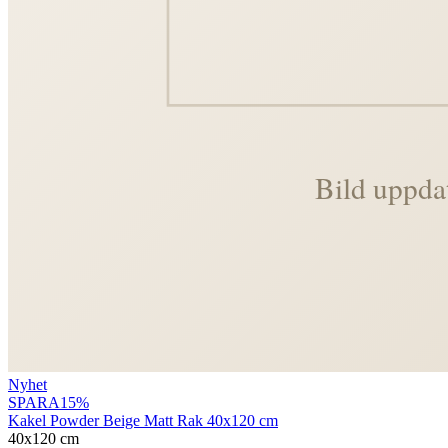
Nyhet
SPARA
15
%
Kakel Powder Beige Matt Rak 40x120 cm
40x120 cm