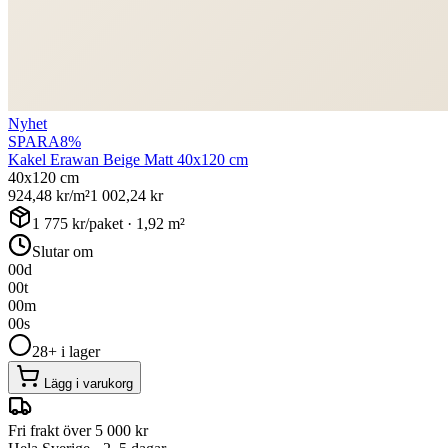
Nyhet
SPARA
8
%
Kakel Erawan Beige Matt 40x120 cm
40x120 cm
924,48
kr/m²
1 002,24
kr
1 775
kr/paket ·
1,92
m²
Slutar om
00
d
00
t
00
m
00
s
28+ i lager
Lägg i varukorg
Fri frakt över 5 000 kr