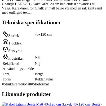
Chalk(KLAR5291) Kakel 40x120 cm kan endast användas till
Vägg. Karaktären för Chalk är matt beige yta med en rak kant samt
med enfärgad textur..
Tekniska specifikationer
40x120 cm
Storlek
Tjocklek
Slitstyrka
Nej
Frostsäker
Rektifierad
Nej
Användningsområde
Färg
Beige
Form
Rektangulär
#
Strukturerad
#
Matt
#
Storformat
Liknande produkter