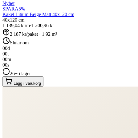
Nyhet
SPARA
5
%
Kakel Litium Beige Matt 40x120 cm
40x120 cm
1 139,04
kr/m²
1 200,96
kr
2 187
kr/paket ·
1,92
m²
Slutar om
00
d
00
t
00
m
00
s
26+ i lager
Lägg i varukorg