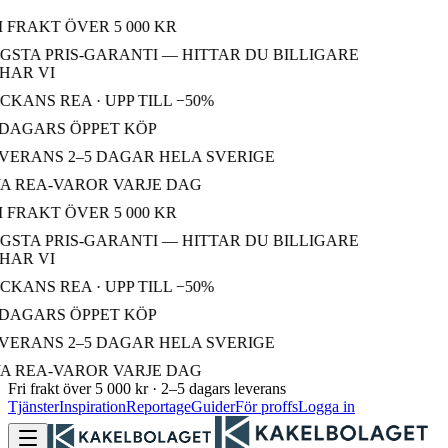
 FRAKT ÖVER 5 000 KR
STA PRIS-GARANTI — HITTAR DU BILLIGARE
AR VI
KANS REA · UPP TILL −50%
DAGARS ÖPPET KÖP
ERANS 2–5 DAGAR HELA SVERIGE
 REA-VAROR VARJE DAG
 FRAKT ÖVER 5 000 KR
STA PRIS-GARANTI — HITTAR DU BILLIGARE
AR VI
KANS REA · UPP TILL −50%
DAGARS ÖPPET KÖP
ERANS 2–5 DAGAR HELA SVERIGE
 REA-VAROR VARJE DAG
Fri frakt över 5 000 kr · 2–5 dagars leverans
Tjänster
Inspiration
Reportage
Guider
För proffs
Logga in