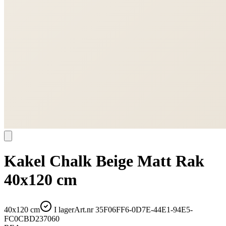
Kakel Chalk Beige Matt Rak
40x120 cm
40x120 cm
I lager
Art.nr
35F06FF6-0D7E-44E1-94E5-
FC0CBD237060