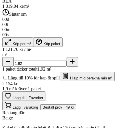
REA
1 319,04
kr/m²
Slutar om
00
d
00
t
00
m
00
s
Köp per m²
Köp paket
1 121,76
kr / m²
m²
1
paket täcker totalt
1,92
m²
Lägg till 10% för kap & spill
Hjälp mig beräkna min m²
2 154
kr
1,9 m² kräver 1 paket
Lägg till i Favoriter
Lägg i varukorg
Beställ prov · 49 kr
Rektangulär
Beige
Kakel Chalk Beige Matt Rak 40x120 cm från serie Chalk.