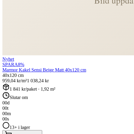
Nyhet
SPARA
8
%
Marmor Kakel Sensi Beige Matt 40x120 cm
40x120 cm
959,04
kr/m²
1 038,24
kr
1 841
kr/paket ·
1,92
m²
Slutar om
00
d
00
t
00
m
00
s
13+ i lager