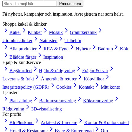
Prenumerera
Få nyheter, kampanjer och inspiration. Avregistrera när som helst.
Shoppa kakel & klinker
Kakel
Klinker
Mosaik
Granitkeramik
Utomhusklinker
Natursten
Tillbehör
Alla produkter
REA & Fynd
Nyheter
Badrum
Kök
Bläddra färger
Inspiration
Hjälp & kundservice
Begär offert
Hjälp & rådgivning
Frågor & svar
Leverans & frakt
Ångerrätt & returer
Köpvillkor
Integritetspolicy (GDPR)
Cookies
Kontakt
Mitt konto
Tjänster
Plattsättning
Badrumsrenovering
Köksrenovering
Rådgivning
3D-visualisering
För proffs
Bli Pluskund
Arkitekt & Inredare
Kontor & Kontorshotell
Hotell & Restaurang
Bygg & Entreprenad
Om