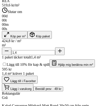
REA
519,6
kr/m²
Slutar om
00
d
00
t
00
m
00
s
Köp per m²
Köp paket
424,8
kr / m²
m²
1
paket täcker totalt
1,4
m²
Lägg till 10% för kap & spill
Hjälp mig beräkna min m²
595
kr
1,4 m² kräver 1 paket
Lägg till i Favoriter
Lägg i varukorg
Beställ prov · 49 kr
Rektangulär
Grå
Kakel Camargue Mörkgrå Matt Rund 20x50 cm från serie