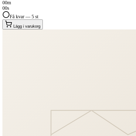
00
m
00
s
Få kvar — 5 st
Lägg i varukorg