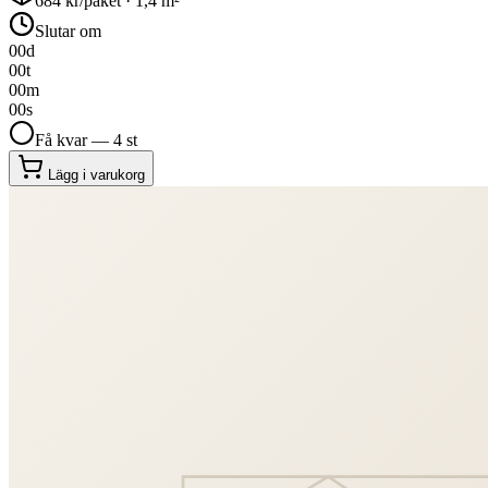
684
kr/paket ·
1,4
m²
Slutar om
00
d
00
t
00
m
00
s
Få kvar — 4 st
Lägg i varukorg