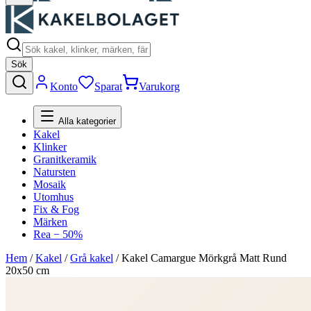
Sök
Konto
Sparat
Varukorg
Alla kategorier
Kakel
Klinker
Granitkeramik
Natursten
Mosaik
Utomhus
Fix & Fog
Märken
Rea − 50%
Hem
/
Kakel
/
Grå kakel
/
Kakel Camargue Mörkgrå Matt Rund
20x50 cm