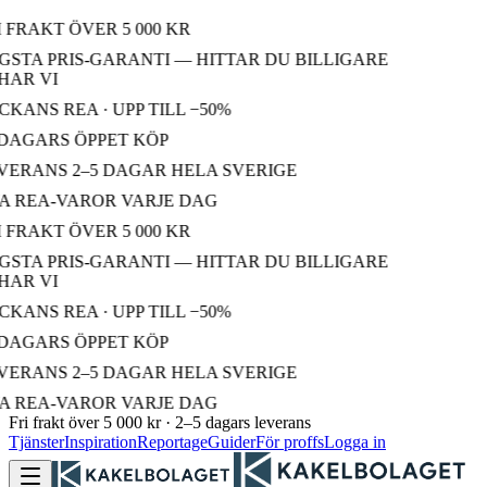
 FRAKT ÖVER 5 000 KR
STA PRIS-GARANTI — HITTAR DU BILLIGARE
AR VI
KANS REA · UPP TILL −50%
DAGARS ÖPPET KÖP
ERANS 2–5 DAGAR HELA SVERIGE
 REA-VAROR VARJE DAG
 FRAKT ÖVER 5 000 KR
STA PRIS-GARANTI — HITTAR DU BILLIGARE
AR VI
KANS REA · UPP TILL −50%
DAGARS ÖPPET KÖP
ERANS 2–5 DAGAR HELA SVERIGE
 REA-VAROR VARJE DAG
Fri frakt över 5 000 kr · 2–5 dagars leverans
Tjänster
Inspiration
Reportage
Guider
För proffs
Logga in