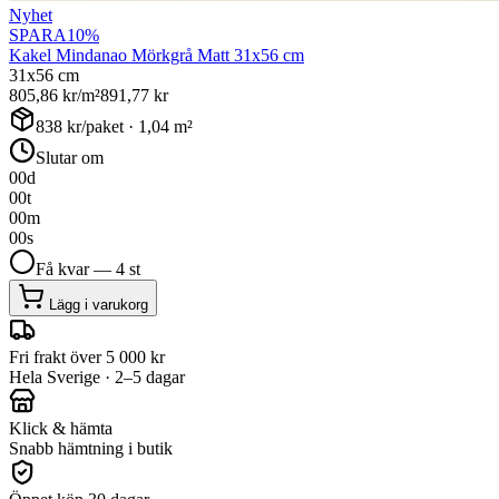
Nyhet
SPARA
10
%
Kakel Mindanao Mörkgrå Matt 31x56 cm
31x56 cm
805,86
kr/m²
891,77
kr
838
kr/paket ·
1,04
m²
Slutar om
00
d
00
t
00
m
00
s
Få kvar — 4 st
Lägg i varukorg
Fri frakt över 5 000 kr
Hela Sverige · 2–5 dagar
Klick & hämta
Snabb hämtning i butik