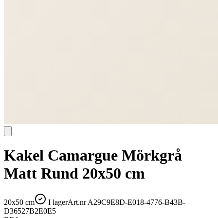
Kakel Camargue Mörkgrå
Matt Rund 20x50 cm
20x50 cm
I lager
Art.nr
A29C9E8D-E018-4776-B43B-
D36527B2E0E5