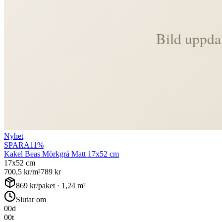
Nyhet
SPARA
11
%
Kakel Beas Mörkgrå Matt 17x52 cm
17x52 cm
700,5
kr/m²
789
kr
869
kr/paket ·
1,24
m²
Slutar om
00
d
00
t