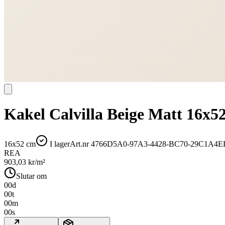
Kakel Calvilla Beige Matt 16x5
16x52 cm
I lager
Art.nr
4766D5A0-97A3-4428-BC70-29C1A4E
REA
903,03
kr/m²
Slutar om
00
d
00
t
00
m
00
s