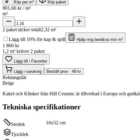
Köp per m²
Köp paket
801,66
kr / m²
m²
2
paket täcker totalt
2,32
m²
Lägg till 10% för kap & spill
Hjälp mig beräkna min m²
1 860
kr
1,2 m² kräver 2 paket
Lägg till i Favoriter
Lägg i varukorg
Beställ prov · 49 kr
Rektangulär
Beige
Kakel och Klinker från Hill Ceramic är tillverkad i Europa och godk
Tekniska specifikationer
16x52 cm
Storlek
Tjocklek