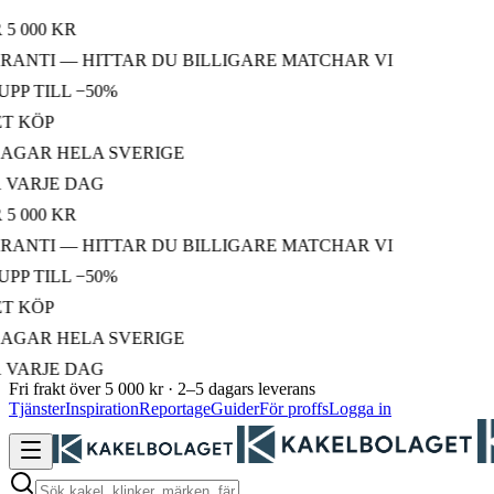
000 KR
NTI — HITTAR DU BILLIGARE MATCHAR VI
 TILL −50%
KÖP
GAR HELA SVERIGE
ARJE DAG
000 KR
NTI — HITTAR DU BILLIGARE MATCHAR VI
 TILL −50%
KÖP
GAR HELA SVERIGE
ARJE DAG
Fri frakt över 5 000 kr · 2–5 dagars leverans
Tjänster
Inspiration
Reportage
Guider
För proffs
Logga in