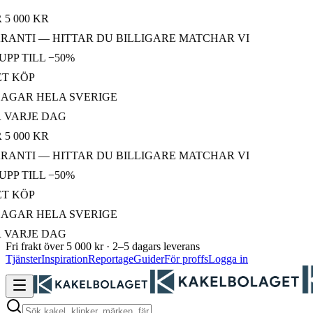
000 KR
NTI — HITTAR DU BILLIGARE MATCHAR VI
 TILL −50%
KÖP
AR HELA SVERIGE
ARJE DAG
000 KR
NTI — HITTAR DU BILLIGARE MATCHAR VI
 TILL −50%
KÖP
AR HELA SVERIGE
ARJE DAG
Fri frakt över 5 000 kr · 2–5 dagars leverans
Tjänster
Inspiration
Reportage
Guider
För proffs
Logga in