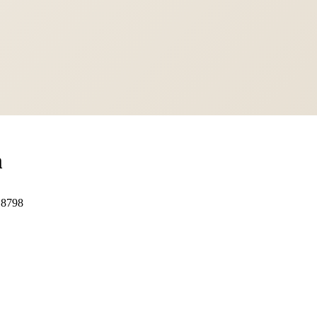
m
8798