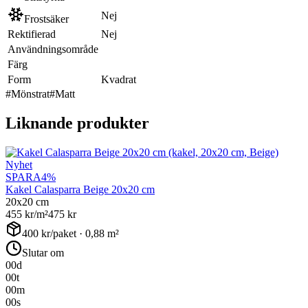
Nej
Frostsäker
Rektifierad
Nej
Användningsområde
Färg
Form
Kvadrat
#
Mönstrat
#
Matt
Liknande produkter
Nyhet
SPARA
4
%
Kakel Calasparra Beige 20x20 cm
20x20 cm
455
kr/m²
475
kr
400
kr/paket ·
0,88
m²
Slutar om
00
d
00
t
00
m
00
s