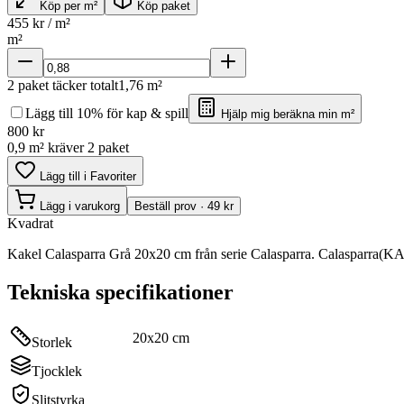
Köp per m²
Köp paket
455
kr / m²
m²
2
paket täcker totalt
1,76
m²
Lägg till 10% för kap & spill
Hjälp mig beräkna min m²
800
kr
0,9 m² kräver 2 paket
Lägg till i Favoriter
Lägg i varukorg
Beställ prov · 49 kr
Kvadrat
Kakel Calasparra Grå 20x20 cm från serie Calasparra. Calasparra(KA
Tekniska specifikationer
20x20 cm
Storlek
Tjocklek
Slitstyrka