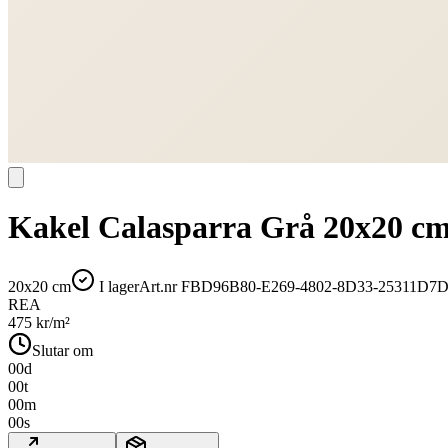
Kakel Calasparra Grå 20x20 c
20x20 cm
I lager
Art.nr
FBD96B80-E269-4802-8D33-25311D7D
REA
475
kr/m²
Slutar om
00
d
00
t
00
m
00
s