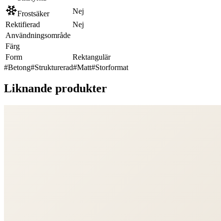
Nej
Frostsäker
Rektifierad
Nej
Användningsområde
Färg
Form
Rektangulär
#
Betong
#
Strukturerad
#
Matt
#
Storformat
Liknande produkter