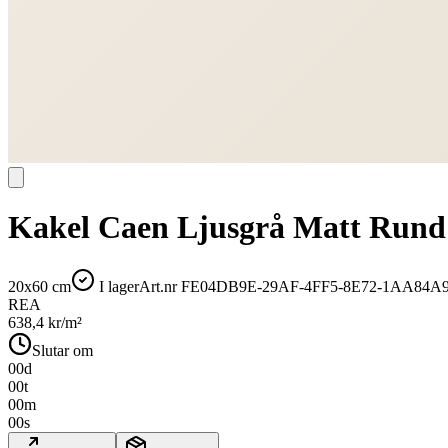
Kakel Caen Ljusgrå Matt Rund
20x60 cm
I lager
Art.nr
FE04DB9E-29AF-4FF5-8E72-1AA84A
REA
638,4
kr/m²
Slutar om
00
d
00
t
00
m
00
s