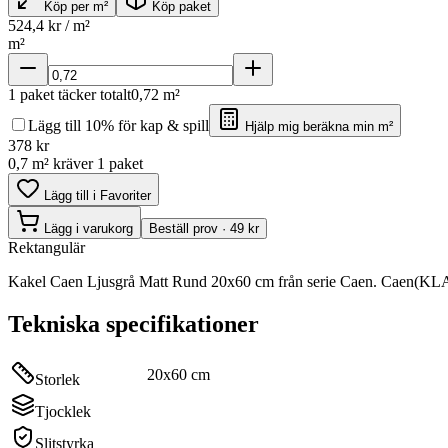
Köp per m²
Köp paket
524,4
kr / m²
m²
1
paket täcker totalt
0,72
m²
Lägg till 10% för kap & spill
Hjälp mig beräkna min m²
378
kr
0,7 m² kräver 1 paket
Lägg till i Favoriter
Lägg i varukorg
Beställ prov · 49 kr
Rektangulär
Kakel Caen Ljusgrå Matt Rund 20x60 cm från serie Caen. Caen(KLAR6
Tekniska specifikationer
20x60 cm
Storlek
Tjocklek
Slitstyrka