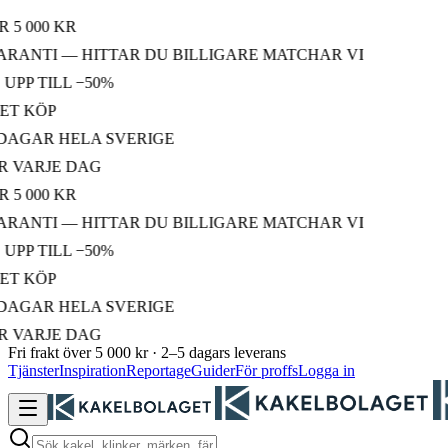
000 KR
NTI — HITTAR DU BILLIGARE MATCHAR VI
 TILL −50%
 KÖP
GAR HELA SVERIGE
ARJE DAG
000 KR
NTI — HITTAR DU BILLIGARE MATCHAR VI
 TILL −50%
 KÖP
GAR HELA SVERIGE
ARJE DAG
Fri frakt över 5 000 kr · 2–5 dagars leverans
Tjänster
Inspiration
Reportage
Guider
För proffs
Logga in