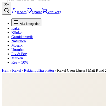
Sök
Konto
Sparat
Varukorg
Alla kategorier
Kakel
Klinker
Granitkeramik
Natursten
Mosaik
Utomhus
Fix & Fog
Märken
Rea − 50%
Hem
/
Kakel
/
Rektangulära plattor
/
Kakel Caen Ljusgrå Matt Rund