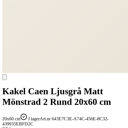
Kakel Caen Ljusgrå Matt
Mönstrad 2 Rund 20x60 cm
20x60 cm
I lager
Art.nr
643E7C3E-A74C-456E-8C32-
439935EBFD2C