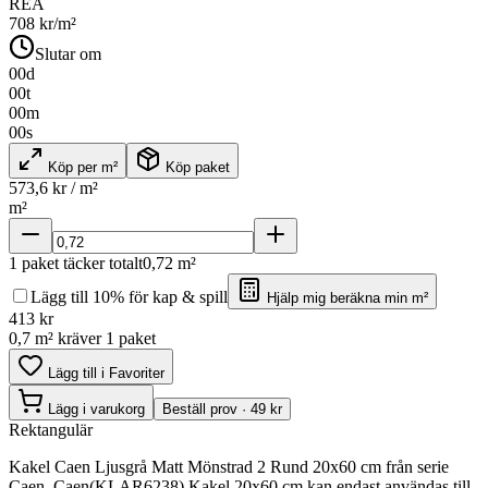
REA
708
kr/m²
Slutar om
00
d
00
t
00
m
00
s
Köp per m²
Köp paket
573,6
kr / m²
m²
1
paket täcker totalt
0,72
m²
Lägg till 10% för kap & spill
Hjälp mig beräkna min m²
413
kr
0,7 m² kräver 1 paket
Lägg till i Favoriter
Lägg i varukorg
Beställ prov · 49 kr
Rektangulär
Kakel Caen Ljusgrå Matt Mönstrad 2 Rund 20x60 cm från serie
Caen. Caen(KLAR6238) Kakel 20x60 cm kan endast användas till