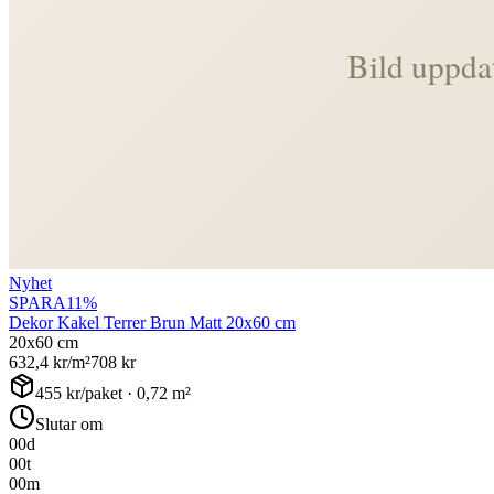
Nyhet
SPARA
11
%
Dekor Kakel Terrer Brun Matt 20x60 cm
20x60 cm
632,4
kr/m²
708
kr
455
kr/paket ·
0,72
m²
Slutar om
00
d
00
t
00
m