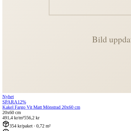
Nyhet
SPARA
12
%
Kakel Fargo Vit Matt Mönstrad 20x60 cm
20x60 cm
491,4
kr/m²
556,2
kr
354
kr/paket ·
0,72
m²