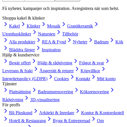
Få nyheter, kampanjer och inspiration. Avregistrera när som helst.
Shoppa kakel & klinker
Kakel
Klinker
Mosaik
Granitkeramik
Utomhusklinker
Natursten
Tillbehör
Alla produkter
REA & Fynd
Nyheter
Badrum
Kök
Bläddra färger
Inspiration
Hjälp & kundservice
Begär offert
Hjälp & rådgivning
Frågor & svar
Leverans & frakt
Ångerrätt & returer
Köpvillkor
Integritetspolicy (GDPR)
Cookies
Kontakt
Mitt konto
Tjänster
Plattsättning
Badrumsrenovering
Köksrenovering
Rådgivning
3D-visualisering
För proffs
Bli Pluskund
Arkitekt & Inredare
Kontor & Kontorshotell
Hotell & Restaurang
Bygg & Entreprenad
Om