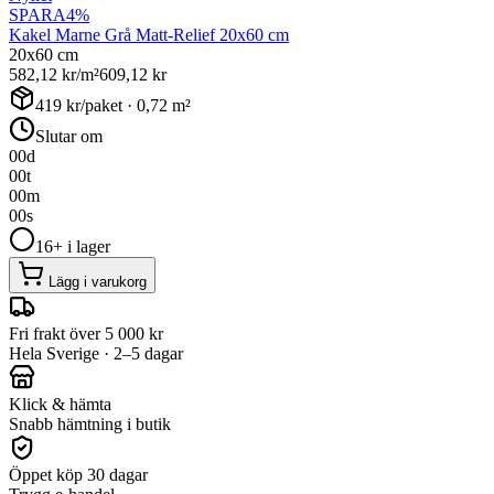
SPARA
4
%
Kakel Marne Grå Matt-Relief 20x60 cm
20x60 cm
582,12
kr/m²
609,12
kr
419
kr/paket ·
0,72
m²
Slutar om
00
d
00
t
00
m
00
s
16+ i lager
Lägg i varukorg
Fri frakt över 5 000 kr
Hela Sverige · 2–5 dagar
Klick & hämta
Snabb hämtning i butik
Öppet köp 30 dagar