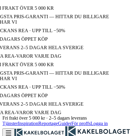
 FRAKT ÖVER 5 000 KR
STA PRIS-GARANTI — HITTAR DU BILLIGARE
AR VI
KANS REA · UPP TILL −50%
 DAGARS ÖPPET KÖP
VERANS 2–5 DAGAR HELA SVERIGE
A REA-VAROR VARJE DAG
 FRAKT ÖVER 5 000 KR
STA PRIS-GARANTI — HITTAR DU BILLIGARE
AR VI
KANS REA · UPP TILL −50%
 DAGARS ÖPPET KÖP
VERANS 2–5 DAGAR HELA SVERIGE
A REA-VAROR VARJE DAG
Fri frakt över 5 000 kr · 2–5 dagars leverans
Tjänster
Inspiration
Reportage
Guider
För proffs
Logga in