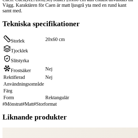
Vägg. Karaktären för Caen är matt ljusgrå yta med en rund kant
samt med.
Tekniska specifikationer
20x60 cm
Storlek
Tjocklek
Slitstyrka
Nej
Frostsäker
Rektifierad
Nej
Användningsområde
Färg
Form
Rektangulär
#
Mönstrat
#
Matt
#
Storformat
Liknande produkter