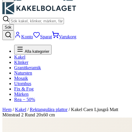
Sök
Konto
Sparat
Varukorg
Alla kategorier
Kakel
Klinker
Granitkeramik
Natursten
Mosaik
Utomhus
Fix & Fog
Märken
Rea − 50%
Hem
/
Kakel
/
Rektangulära plattor
/
Kakel Caen Ljusgrå Matt
Mönstrad 2 Rund 20x60 cm