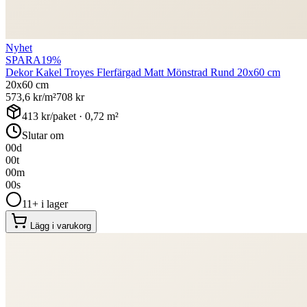
Nyhet
SPARA
19
%
Dekor Kakel Troyes Flerfärgad Matt Mönstrad Rund 20x60 cm
20x60 cm
573,6
kr/m²
708
kr
413
kr/paket ·
0,72
m²
Slutar om
00
d
00
t
00
m
00
s
11+ i lager
Lägg i varukorg