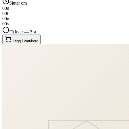
Slutar om
00
d
00
t
00
m
00
s
Få kvar — 3 st
Lägg i varukorg