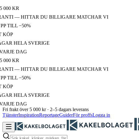
0 KR
TI — HITTAR DU BILLIGARE MATCHAR VI
TILL −50%
ÖP
R HELA SVERIGE
RJE DAG
0 KR
TI — HITTAR DU BILLIGARE MATCHAR VI
TILL −50%
ÖP
R HELA SVERIGE
RJE DAG
Fri frakt över 5 000 kr · 2–5 dagars leverans
Tjänster
Inspiration
Reportage
Guider
För proffs
Logga in