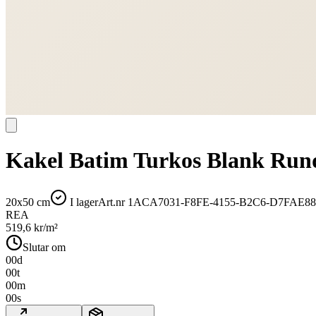
Kakel Batim Turkos Blank Run
20x50 cm
I lager
Art.nr
1ACA7031-F8FE-4155-B2C6-D7FAE88
REA
519,6
kr/m²
Slutar om
00
d
00
t
00
m
00
s