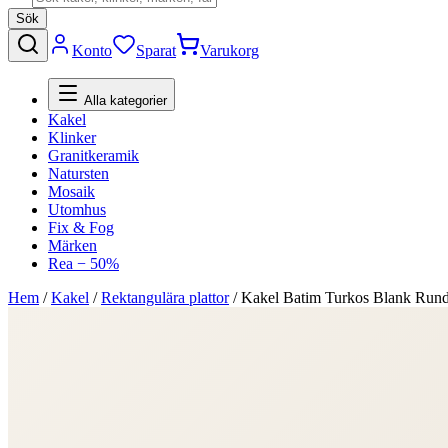
Sök
Konto
Sparat
Varukorg
Alla kategorier
Kakel
Klinker
Granitkeramik
Natursten
Mosaik
Utomhus
Fix & Fog
Märken
Rea − 50%
Hem
/
Kakel
/
Rektangulära plattor
/
Kakel Batim Turkos Blank Run