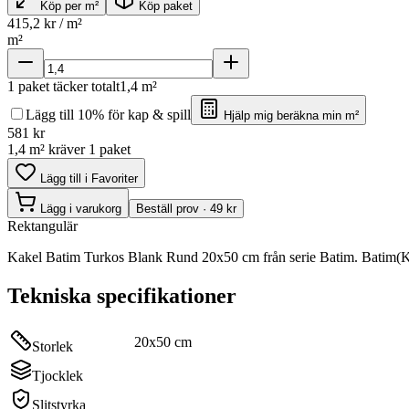
Köp per m²
Köp paket
415,2
kr / m²
m²
1
paket täcker totalt
1,4
m²
Lägg till 10% för kap & spill
Hjälp mig beräkna min m²
581
kr
1,4 m² kräver 1 paket
Lägg till i Favoriter
Lägg i varukorg
Beställ prov · 49 kr
Rektangulär
Kakel Batim Turkos Blank Rund 20x50 cm från serie Batim. Batim(KL
Tekniska specifikationer
20x50 cm
Storlek
Tjocklek
Slitstyrka