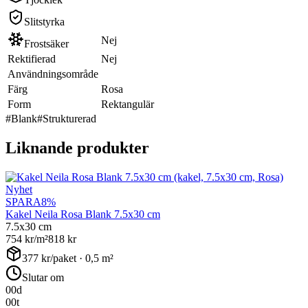
Slitstyrka
Nej
Frostsäker
Rektifierad
Nej
Användningsområde
Färg
Rosa
Form
Rektangulär
#
Blank
#
Strukturerad
Liknande produkter
Nyhet
SPARA
8
%
Kakel Neila Rosa Blank 7.5x30 cm
7.5x30 cm
754
kr/m²
818
kr
377
kr/paket ·
0,5
m²
Slutar om
00
d
00
t