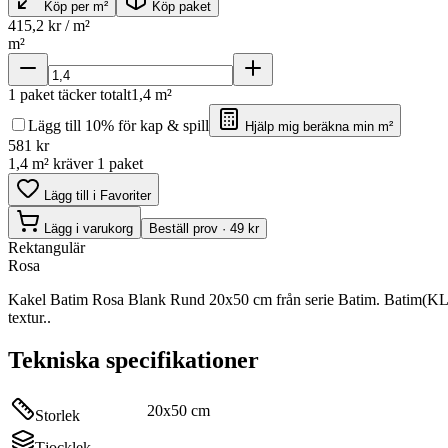
Köp per m²
Köp paket
415,2
kr / m²
m²
1
paket täcker totalt
1,4
m²
Lägg till 10% för kap & spill
Hjälp mig beräkna min m²
581
kr
1,4 m² kräver 1 paket
Lägg till i Favoriter
Lägg i varukorg
Beställ prov · 49 kr
Rektangulär
Rosa
Kakel Batim Rosa Blank Rund 20x50 cm från serie Batim. Batim(KLA
textur..
Tekniska specifikationer
20x50 cm
Storlek
Tjocklek