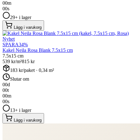
00
m
00
s
29+ i lager
Lägg i varukorg
Nyhet
SPARA
34
%
Kakel Neila Rosa Blank 7.5x15 cm
7.5x15 cm
539
kr/m²
815
kr
183
kr/paket ·
0,34
m²
Slutar om
00
d
00
t
00
m
00
s
13+ i lager
Lägg i varukorg