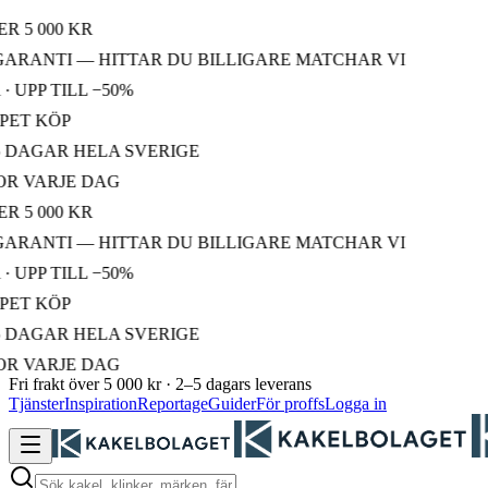
 000 KR
RANTI — HITTAR DU BILLIGARE MATCHAR VI
PP TILL −50%
T KÖP
AGAR HELA SVERIGE
VARJE DAG
 000 KR
RANTI — HITTAR DU BILLIGARE MATCHAR VI
PP TILL −50%
T KÖP
AGAR HELA SVERIGE
VARJE DAG
Fri frakt över 5 000 kr · 2–5 dagars leverans
Tjänster
Inspiration
Reportage
Guider
För proffs
Logga in