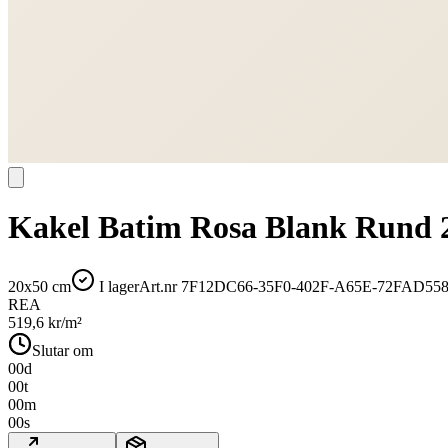
Kakel Batim Rosa Blank Rund 
20x50 cm
I lager
Art.nr
7F12DC66-35F0-402F-A65E-72FAD5
REA
519,6
kr/m²
Slutar om
00
d
00
t
00
m
00
s