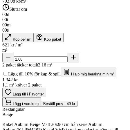
703,08
kr/m²
Slutar om
00
d
00
t
00
m
00
s
Köp per m²
Köp paket
621
kr / m²
m²
2
paket täcker totalt
2,16
m²
Lägg till 10% för kap & spill
Hjälp mig beräkna min m²
1 342
kr
1,1 m² kräver 2 paket
Lägg till i Favoriter
Lägg i varukorg
Beställ prov · 49 kr
Rektangulär
Beige
Kakel Auburn Beige Matt 30x90 cm från serie Auburn.
Auburn(KLPM4481) Kakel 30x90 cm kan endast användas till