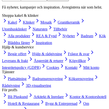
Få nyheter, kampanjer och inspiration. Avregistrera när som helst.
Shoppa kakel & klinker
Kakel
Klinker
Mosaik
Granitkeramik
Utomhusklinker
Natursten
Tillbehör
Alla produkter
REA & Fynd
Nyheter
Badrum
Kök
Bläddra färger
Inspiration
Hjälp & kundservice
Begär offert
Hjälp & rådgivning
Frågor & svar
Leverans & frakt
Ångerrätt & returer
Köpvillkor
Integritetspolicy (GDPR)
Cookies
Kontakt
Mitt konto
Tjänster
Plattsättning
Badrumsrenovering
Köksrenovering
Rådgivning
3D-visualisering
För proffs
Bli Pluskund
Arkitekt & Inredare
Kontor & Kontorshotell
Hotell & Restaurang
Bygg & Entreprenad
Om