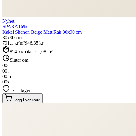
Nyhet
SPARA
16
%
Kakel Shanon Beige Matt Rak 30x90 cm
30x90 cm
791,1
kr/m²
946,35
kr
854
kr/paket ·
1,08
m²
Slutar om
00
d
00
t
00
m
00
s
17+ i lager
Lägg i varukorg