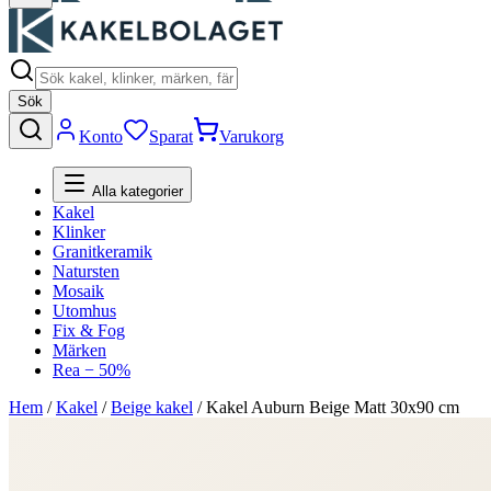
Sök
Konto
Sparat
Varukorg
Alla kategorier
Kakel
Klinker
Granitkeramik
Natursten
Mosaik
Utomhus
Fix & Fog
Märken
Rea − 50%
Hem
/
Kakel
/
Beige kakel
/
Kakel Auburn Beige Matt 30x90 cm