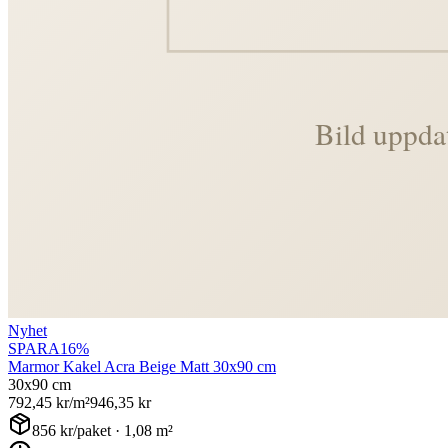
Nyhet
SPARA
16
%
Marmor Kakel Acra Beige Matt 30x90 cm
30x90 cm
792,45
kr/m²
946,35
kr
856
kr/paket ·
1,08
m²