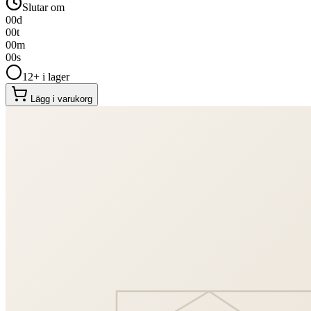
Slutar om
00
d
00
t
00
m
00
s
12+ i lager
Lägg i varukorg