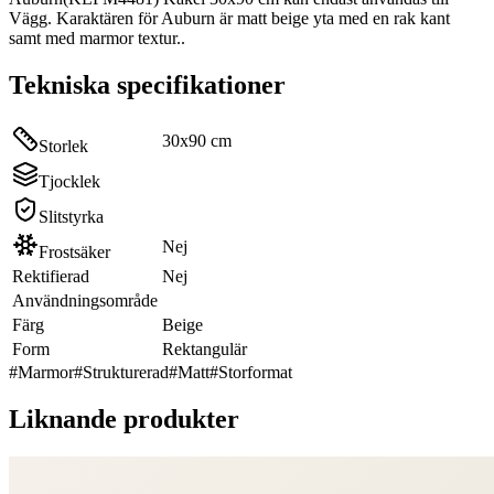
Vägg. Karaktären för Auburn är matt beige yta med en rak kant
samt med marmor textur..
Tekniska specifikationer
30x90 cm
Storlek
Tjocklek
Slitstyrka
Nej
Frostsäker
Rektifierad
Nej
Användningsområde
Färg
Beige
Form
Rektangulär
#
Marmor
#
Strukturerad
#
Matt
#
Storformat
Liknande produkter