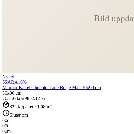
Nyhet
SPARA
10
%
Marmor Kakel Chocoter Line Beige Matt 30x90 cm
30x90 cm
763,56
kr/m²
852,12
kr
825
kr/paket ·
1,08
m²
Slutar om
00
d
00
t
00
m