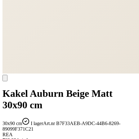
Kakel Auburn Beige Matt
30x90 cm
30x90 cm
I lager
Art.nr
B7F33AEB-A9DC-44B6-8269-
89099F371C21
REA