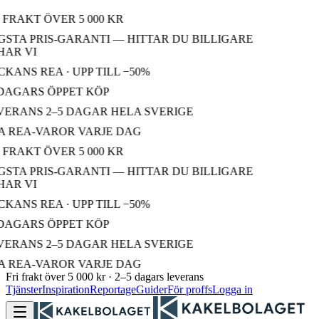
 FRAKT ÖVER 5 000 KR
STA PRIS-GARANTI — HITTAR DU BILLIGARE
AR VI
KANS REA · UPP TILL −50%
DAGARS ÖPPET KÖP
ERANS 2–5 DAGAR HELA SVERIGE
 REA-VAROR VARJE DAG
 FRAKT ÖVER 5 000 KR
STA PRIS-GARANTI — HITTAR DU BILLIGARE
AR VI
KANS REA · UPP TILL −50%
DAGARS ÖPPET KÖP
ERANS 2–5 DAGAR HELA SVERIGE
 REA-VAROR VARJE DAG
Fri frakt över 5 000 kr · 2–5 dagars leverans
Tjänster
Inspiration
Reportage
Guider
För proffs
Logga in