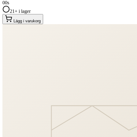
00
s
21+ i lager
Lägg i varukorg