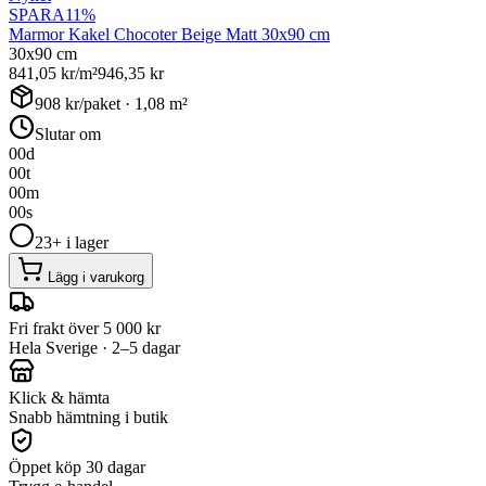
SPARA
11
%
Marmor Kakel Chocoter Beige Matt 30x90 cm
30x90 cm
841,05
kr/m²
946,35
kr
908
kr/paket ·
1,08
m²
Slutar om
00
d
00
t
00
m
00
s
23+ i lager
Lägg i varukorg
Fri frakt över 5 000 kr
Hela Sverige · 2–5 dagar
Klick & hämta
Snabb hämtning i butik
Öppet köp 30 dagar