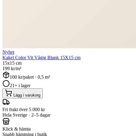
Nyhet
Kakel Color Vit Vågig Blank 15X15 cm
15x15 cm
199
kr/m²
100
kr/paket ·
0,5
m²
21+ i lager
Lägg i varukorg
Fri frakt över 5 000 kr
Hela Sverige · 2–5 dagar
Klick & hämta
Snabb hämtning i butik