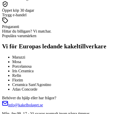
Öppet köp 30 dagar
Trygg e-handel
Prisgaranti
Hittar du billigare? Vi matchar.
Populära varumärken
Vi för Europas ledande kakeltillverkare
Marazzi
Mosa
Porcelanosa
Iris Ceramica
Refin
Florim
Ceramica Sant'Agostino
Atlas Concorde
Behöver du hjälp eller har frågor?
info@kakelbolaget.se
Mån–fre 09–17 · Vi svarar normalt inom några timmar.