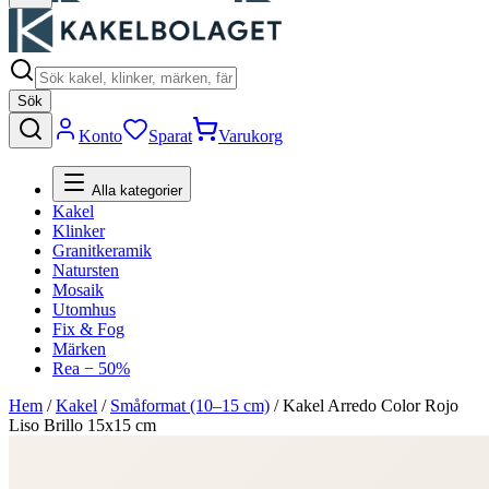
Sök
Konto
Sparat
Varukorg
Alla kategorier
Kakel
Klinker
Granitkeramik
Natursten
Mosaik
Utomhus
Fix & Fog
Märken
Rea − 50%
Hem
/
Kakel
/
Småformat (10–15 cm)
/
Kakel Arredo Color Rojo
Liso Brillo 15x15 cm