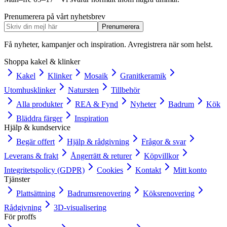
Prenumerera på vårt nyhetsbrev
Prenumerera
Få nyheter, kampanjer och inspiration. Avregistrera när som helst.
Shoppa kakel & klinker
Kakel
Klinker
Mosaik
Granitkeramik
Utomhusklinker
Natursten
Tillbehör
Alla produkter
REA & Fynd
Nyheter
Badrum
Kök
Bläddra färger
Inspiration
Hjälp & kundservice
Begär offert
Hjälp & rådgivning
Frågor & svar
Leverans & frakt
Ångerrätt & returer
Köpvillkor
Integritetspolicy (GDPR)
Cookies
Kontakt
Mitt konto
Tjänster
Plattsättning
Badrumsrenovering
Köksrenovering
Rådgivning
3D-visualisering
För proffs