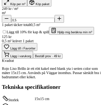
Köp per m²
Köp paket
249
kr / m²
m²
1
paket täcker totalt
0,5
m²
Lägg till 10% för kap & spill
Hjälp mig beräkna min m²
125
kr
0,5 m² kräver 1 paket
Lägg till i Favoriter
Lägg i varukorg
Beställ prov · 49 kr
Kvadrat
Rojo Liso Brillo är ett rött kakel med blank yta i serien color som
mäter 15x15 cm. Används på Väggar inomhus. Passar särskilt bra i
badrummet eller köket.
Tekniska specifikationer
15x15 cm
Storlek