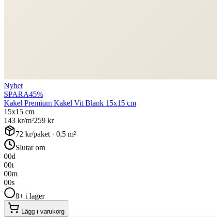
Nyhet
SPARA
45
%
Kakel Premium Kakel Vit Blank 15x15 cm
15x15 cm
143
kr/m²
259
kr
72
kr/paket ·
0,5
m²
Slutar om
00
d
00
t
00
m
00
s
8+ i lager
Lägg i varukorg