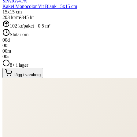
SPARA
41
%
Kakel Monocolor Vit Blank 15x15 cm
15x15 cm
203
kr/m²
345
kr
102
kr/paket ·
0,5
m²
Slutar om
00
d
00
t
00
m
00
s
8+ i lager
Lägg i varukorg