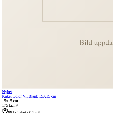
Nyhet
Kakel Color Vit Blank 15X15 cm
15x15 cm
175
kr/m²
88
kr/paket ·
0,5
m²