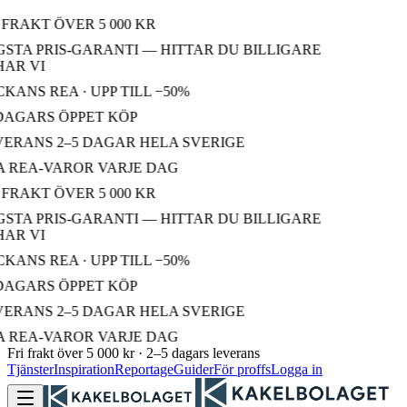
FRAKT ÖVER 5 000 KR
STA PRIS-GARANTI — HITTAR DU BILLIGARE
AR VI
ANS REA · UPP TILL −50%
DAGARS ÖPPET KÖP
ERANS 2–5 DAGAR HELA SVERIGE
 REA-VAROR VARJE DAG
FRAKT ÖVER 5 000 KR
STA PRIS-GARANTI — HITTAR DU BILLIGARE
AR VI
ANS REA · UPP TILL −50%
DAGARS ÖPPET KÖP
ERANS 2–5 DAGAR HELA SVERIGE
 REA-VAROR VARJE DAG
Fri frakt över 5 000 kr · 2–5 dagars leverans
Tjänster
Inspiration
Reportage
Guider
För proffs
Logga in