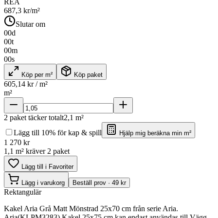
REA
687,3
kr/m²
Slutar om
00
d
00
t
00
m
00
s
Köp per m²
Köp paket
605,14
kr / m²
m²
2
paket täcker totalt
2,1
m²
Lägg till 10% för kap & spill
Hjälp mig beräkna min m²
1 270
kr
1,1 m² kräver 2 paket
Lägg till i Favoriter
Lägg i varukorg
Beställ prov · 49 kr
Rektangulär
Kakel Aria Grå Matt Mönstrad 25x70 cm från serie Aria.
Aria(KLPM3283) Kakel 25x75 cm kan endast användas till Vägg.