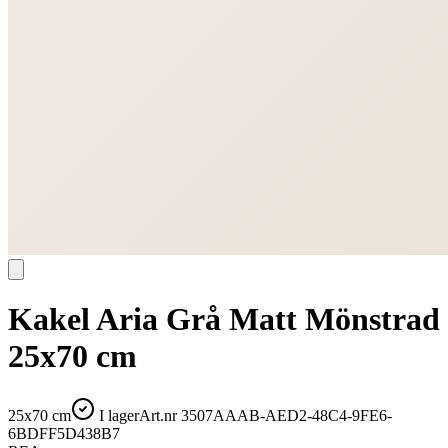
Kakel Aria Grå Matt Mönstrad
25x70 cm
25x70 cm
I lager
Art.nr
3507AAAB-AED2-48C4-9FE6-
6BDFF5D438B7