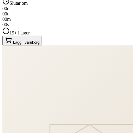
Slutar om
00
d
00
t
00
m
00
s
19+ i lager
Lägg i varukorg