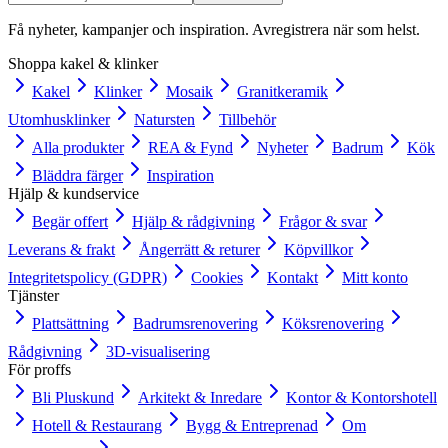
Få nyheter, kampanjer och inspiration. Avregistrera när som helst.
Shoppa kakel & klinker
Kakel
Klinker
Mosaik
Granitkeramik
Utomhusklinker
Natursten
Tillbehör
Alla produkter
REA & Fynd
Nyheter
Badrum
Kök
Bläddra färger
Inspiration
Hjälp & kundservice
Begär offert
Hjälp & rådgivning
Frågor & svar
Leverans & frakt
Ångerrätt & returer
Köpvillkor
Integritetspolicy (GDPR)
Cookies
Kontakt
Mitt konto
Tjänster
Plattsättning
Badrumsrenovering
Köksrenovering
Rådgivning
3D-visualisering
För proffs
Bli Pluskund
Arkitekt & Inredare
Kontor & Kontorshotell
Hotell & Restaurang
Bygg & Entreprenad
Om