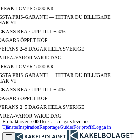
FRAKT ÖVER 5 000 KR
STA PRIS-GARANTI — HITTAR DU BILLIGARE
AR VI
ANS REA · UPP TILL −50%
DAGARS ÖPPET KÖP
ERANS 2–5 DAGAR HELA SVERIGE
 REA-VAROR VARJE DAG
FRAKT ÖVER 5 000 KR
STA PRIS-GARANTI — HITTAR DU BILLIGARE
AR VI
ANS REA · UPP TILL −50%
DAGARS ÖPPET KÖP
ERANS 2–5 DAGAR HELA SVERIGE
 REA-VAROR VARJE DAG
Fri frakt över 5 000 kr · 2–5 dagars leverans
Tjänster
Inspiration
Reportage
Guider
För proffs
Logga in