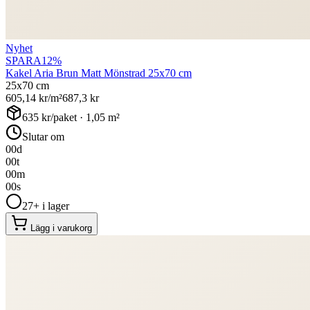
Nyhet
SPARA
12
%
Kakel Aria Brun Matt Mönstrad 25x70 cm
25x70 cm
605,14
kr/m²
687,3
kr
635
kr/paket ·
1,05
m²
Slutar om
00
d
00
t
00
m
00
s
27+ i lager
Lägg i varukorg