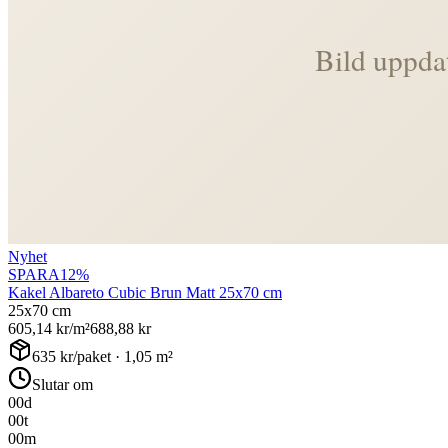
Nyhet
SPARA
12
%
Kakel Albareto Cubic Brun Matt 25x70 cm
25x70 cm
605,14
kr/m²
688,88
kr
635
kr/paket ·
1,05
m²
Slutar om
00
d
00
t
00
m