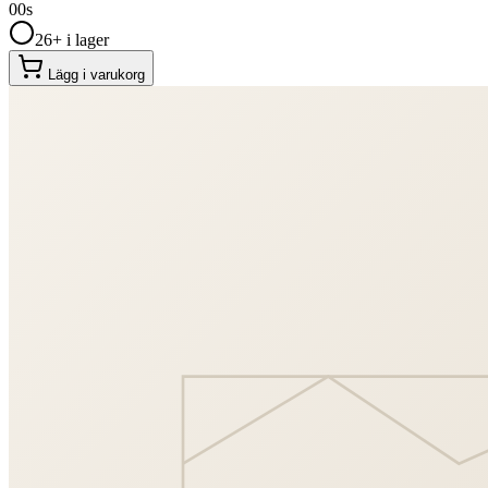
00
s
26+ i lager
Lägg i varukorg