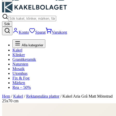
Sök
Konto
Sparat
Varukorg
Alla kategorier
Kakel
Klinker
Granitkeramik
Natursten
Mosaik
Utomhus
Fix & Fog
Märken
Rea − 50%
Hem
/
Kakel
/
Rektangulära plattor
/
Kakel Aria Grå Matt Mönstrad
25x70 cm