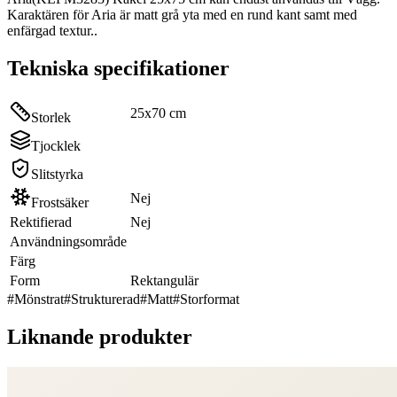
Karaktären för Aria är matt grå yta med en rund kant samt med
enfärgad textur..
Tekniska specifikationer
25x70 cm
Storlek
Tjocklek
Slitstyrka
Nej
Frostsäker
Rektifierad
Nej
Användningsområde
Färg
Form
Rektangulär
#
Mönstrat
#
Strukturerad
#
Matt
#
Storformat
Liknande produkter