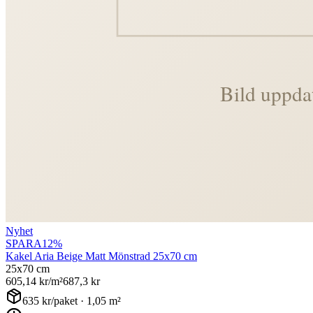
Nyhet
SPARA
12
%
Kakel Aria Beige Matt Mönstrad 25x70 cm
25x70 cm
605,14
kr/m²
687,3
kr
635
kr/paket ·
1,05
m²