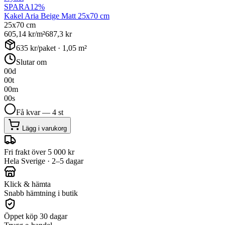
SPARA
12
%
Kakel Aria Beige Matt 25x70 cm
25x70 cm
605,14
kr/m²
687,3
kr
635
kr/paket ·
1,05
m²
Slutar om
00
d
00
t
00
m
00
s
Få kvar — 4 st
Lägg i varukorg
Fri frakt över 5 000 kr
Hela Sverige · 2–5 dagar
Klick & hämta
Snabb hämtning i butik
Öppet köp 30 dagar