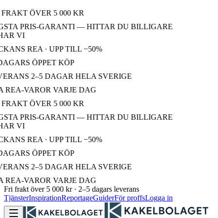
 FRAKT ÖVER 5 000 KR
STA PRIS-GARANTI — HITTAR DU BILLIGARE
AR VI
KANS REA · UPP TILL −50%
DAGARS ÖPPET KÖP
ERANS 2–5 DAGAR HELA SVERIGE
 REA-VAROR VARJE DAG
 FRAKT ÖVER 5 000 KR
STA PRIS-GARANTI — HITTAR DU BILLIGARE
AR VI
KANS REA · UPP TILL −50%
DAGARS ÖPPET KÖP
ERANS 2–5 DAGAR HELA SVERIGE
 REA-VAROR VARJE DAG
Fri frakt över 5 000 kr · 2–5 dagars leverans
Tjänster
Inspiration
Reportage
Guider
För proffs
Logga in