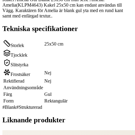
Amelia(KLPM4643) Kakel 25x50 cm kan endast användas till
Vägg. Karaktären för Amelia är blank gul yta med en rund kant
samt med enfärgad textur..
Tekniska specifikationer
25x50 cm
Storlek
Tjocklek
Slitstyrka
Nej
Frostsäker
Rektifierad
Nej
Användningsområde
Färg
Gul
Form
Rektangulär
#
Blank
#
Strukturerad
Liknande produkter