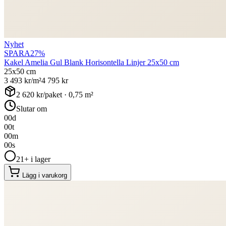
Nyhet
SPARA
27
%
Kakel Amelia Gul Blank Horisontella Linjer 25x50 cm
25x50 cm
3 493
kr/m²
4 795
kr
2 620
kr/paket ·
0,75
m²
Slutar om
00
d
00
t
00
m
00
s
21+ i lager
Lägg i varukorg