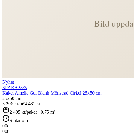
Nyhet
SPARA
28
%
Kakel Amelia Gul Blank Mönstrad Cirkel 25x50 cm
25x50 cm
3 206
kr/m²
4 431
kr
2 405
kr/paket ·
0,75
m²
Slutar om
00
d
00
t