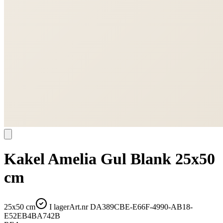
Kakel Amelia Gul Blank 25x50
cm
25x50 cm
I lager
Art.nr
DA389CBE-E66F-4990-AB18-
E52EB4BA742B