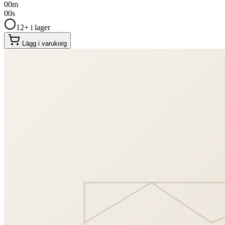
00
m
00
s
12+ i lager
Lägg i varukorg