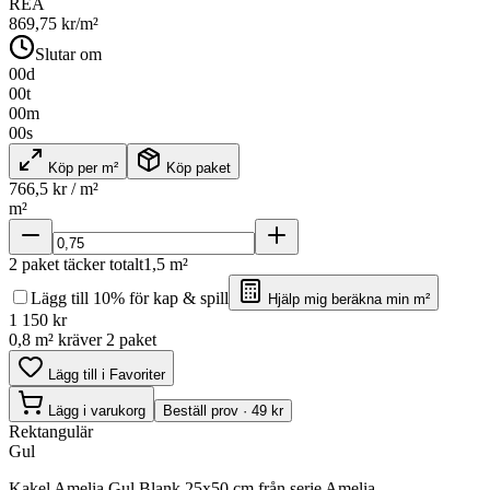
REA
869,75
kr/m²
Slutar om
00
d
00
t
00
m
00
s
Köp per m²
Köp paket
766,5
kr / m²
m²
2
paket täcker totalt
1,5
m²
Lägg till 10% för kap & spill
Hjälp mig beräkna min m²
1 150
kr
0,8 m² kräver 2 paket
Lägg till i Favoriter
Lägg i varukorg
Beställ prov · 49 kr
Rektangulär
Gul
Kakel Amelia Gul Blank 25x50 cm från serie Amelia.