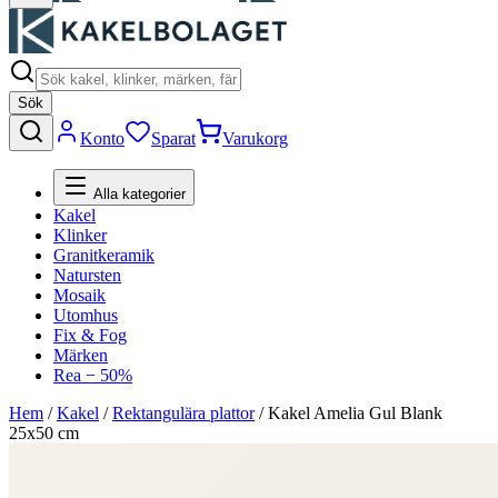
Sök
Konto
Sparat
Varukorg
Alla kategorier
Kakel
Klinker
Granitkeramik
Natursten
Mosaik
Utomhus
Fix & Fog
Märken
Rea − 50%
Hem
/
Kakel
/
Rektangulära plattor
/
Kakel Amelia Gul Blank
25x50 cm