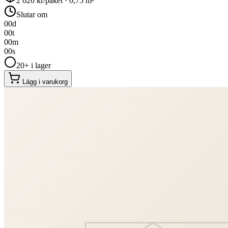
2 620
kr/paket ·
0,75
m²
Slutar om
00
d
00
t
00
m
00
s
20+ i lager
Lägg i varukorg