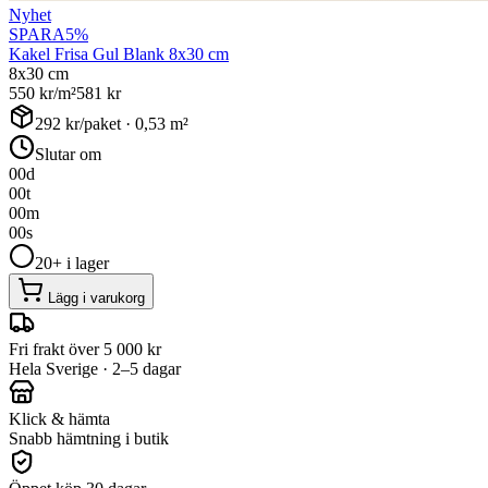
Nyhet
SPARA
5
%
Kakel Frisa Gul Blank 8x30 cm
8x30 cm
550
kr/m²
581
kr
292
kr/paket ·
0,53
m²
Slutar om
00
d
00
t
00
m
00
s
20+ i lager
Lägg i varukorg
Fri frakt över 5 000 kr
Hela Sverige · 2–5 dagar
Klick & hämta
Snabb hämtning i butik