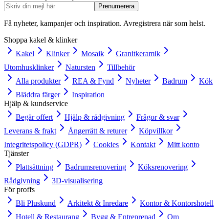
Prenumerera
Få nyheter, kampanjer och inspiration. Avregistrera när som helst.
Shoppa kakel & klinker
Kakel
Klinker
Mosaik
Granitkeramik
Utomhusklinker
Natursten
Tillbehör
Alla produkter
REA & Fynd
Nyheter
Badrum
Kök
Bläddra färger
Inspiration
Hjälp & kundservice
Begär offert
Hjälp & rådgivning
Frågor & svar
Leverans & frakt
Ångerrätt & returer
Köpvillkor
Integritetspolicy (GDPR)
Cookies
Kontakt
Mitt konto
Tjänster
Plattsättning
Badrumsrenovering
Köksrenovering
Rådgivning
3D-visualisering
För proffs
Bli Pluskund
Arkitekt & Inredare
Kontor & Kontorshotell
Hotell & Restaurang
Bygg & Entreprenad
Om