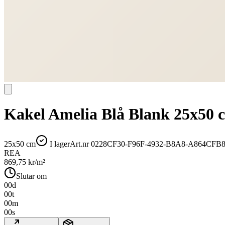
Kakel Amelia Blå Blank 25x50 
25x50 cm
I lager
Art.nr
0228CF30-F96F-4932-B8A8-A864CFB
REA
869,75
kr/m²
Slutar om
00
d
00
t
00
m
00
s