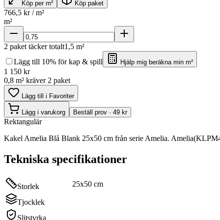
Köp per m²
Köp paket
766,5
kr / m²
m²
2
paket täcker totalt
1,5
m²
Lägg till 10% för kap & spill
Hjälp mig beräkna min m²
1 150
kr
0,8 m² kräver 2 paket
Lägg till i Favoriter
Lägg i varukorg
Beställ prov · 49 kr
Rektangulär
Kakel Amelia Blå Blank 25x50 cm från serie Amelia. Amelia(KLPM464
Tekniska specifikationer
25x50 cm
Storlek
Tjocklek
Slitstyrka