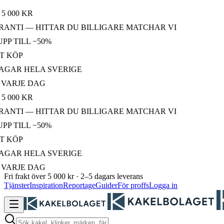
00 KR
TI — HITTAR DU BILLIGARE MATCHAR VI
TILL −50%
ÖP
AR HELA SVERIGE
RJE DAG
00 KR
TI — HITTAR DU BILLIGARE MATCHAR VI
TILL −50%
ÖP
AR HELA SVERIGE
RJE DAG
Fri frakt över 5 000 kr · 2–5 dagars leverans
Tjänster
Inspiration
Reportage
Guider
För proffs
Logga in