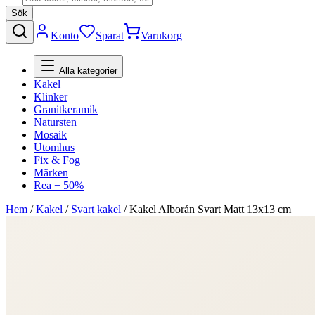
Sök
Konto
Sparat
Varukorg
Alla kategorier
Kakel
Klinker
Granitkeramik
Natursten
Mosaik
Utomhus
Fix & Fog
Märken
Rea − 50%
Hem
/
Kakel
/
Svart kakel
/
Kakel Alborán Svart Matt 13x13 cm