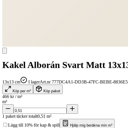
Kakel Alborán Svart Matt 13x1
13x13 cm
I lager
Art.nr
777DC4A1-DD3B-47FC-BEBE-8836E5
Köp per m²
Köp paket
466
kr / m²
m²
1
paket täcker totalt
0,51
m²
Lägg till 10% för kap & spill
Hjälp mig beräkna min m²