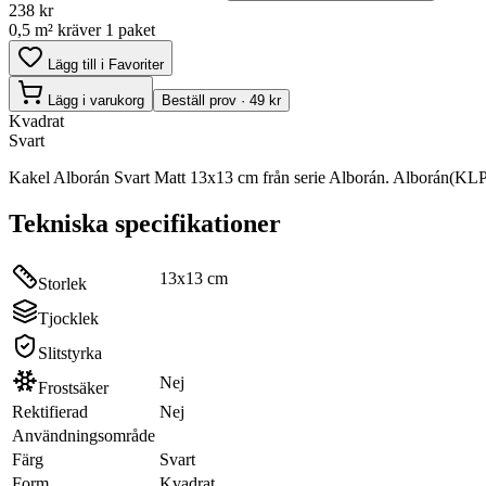
238
kr
0,5 m² kräver 1 paket
Lägg till i Favoriter
Lägg i varukorg
Beställ prov · 49 kr
Kvadrat
Svart
Kakel Alborán Svart Matt 13x13 cm från serie Alborán. Alborán(KLPS
Tekniska specifikationer
13x13 cm
Storlek
Tjocklek
Slitstyrka
Nej
Frostsäker
Rektifierad
Nej
Användningsområde
Färg
Svart
Form
Kvadrat