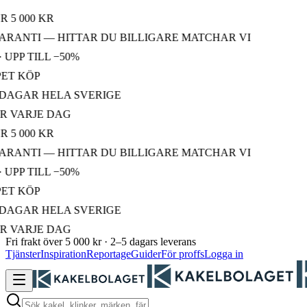
000 KR
ANTI — HITTAR DU BILLIGARE MATCHAR VI
P TILL −50%
 KÖP
GAR HELA SVERIGE
ARJE DAG
000 KR
ANTI — HITTAR DU BILLIGARE MATCHAR VI
P TILL −50%
 KÖP
GAR HELA SVERIGE
ARJE DAG
Fri frakt över 5 000 kr · 2–5 dagars leverans
Tjänster
Inspiration
Reportage
Guider
För proffs
Logga in