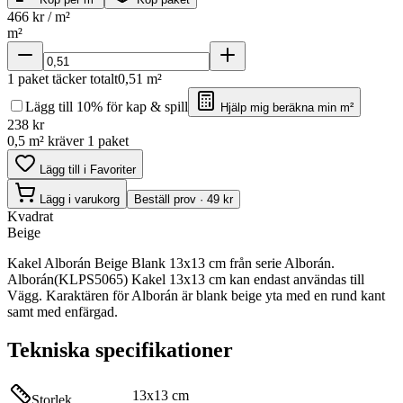
466
kr / m²
m²
1
paket täcker totalt
0,51
m²
Lägg till 10% för kap & spill
Hjälp mig beräkna min m²
238
kr
0,5 m² kräver 1 paket
Lägg till i Favoriter
Lägg i varukorg
Beställ prov · 49 kr
Kvadrat
Beige
Kakel Alborán Beige Blank 13x13 cm från serie Alborán.
Alborán(KLPS5065) Kakel 13x13 cm kan endast användas till
Vägg. Karaktären för Alborán är blank beige yta med en rund kant
samt med enfärgad.
Tekniska specifikationer
13x13 cm
Storlek