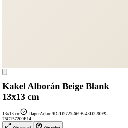
Kakel Alborán Beige Blank
13x13 cm
13x13 cm
I lager
Art.nr
9D2D5725-669B-43D2-90F9-
75C157200E14
Köp per m²
Köp paket