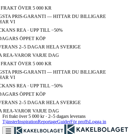
FRAKT ÖVER 5 000 KR
STA PRIS-GARANTI — HITTAR DU BILLIGARE
AR VI
ANS REA · UPP TILL −50%
DAGARS ÖPPET KÖP
ERANS 2–5 DAGAR HELA SVERIGE
 REA-VAROR VARJE DAG
FRAKT ÖVER 5 000 KR
STA PRIS-GARANTI — HITTAR DU BILLIGARE
AR VI
ANS REA · UPP TILL −50%
DAGARS ÖPPET KÖP
ERANS 2–5 DAGAR HELA SVERIGE
 REA-VAROR VARJE DAG
Fri frakt över 5 000 kr · 2–5 dagars leverans
Tjänster
Inspiration
Reportage
Guider
För proffs
Logga in