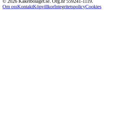
©
2026
Kakelbolaget.se. Org.nr
559241
‑
1119
.
Om oss
Kontakt
Köpvillkor
Integritetspolicy
Cookies