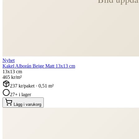
Nyhet
Kakel Alborán Beige Matt 13x13 cm
13x13 cm
465
kr/m²
237
kr/paket ·
0,51
m²
27+ i lager
Lägg i varukorg