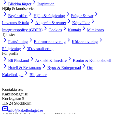
Bläddra färger
Inspiration
Hjälp & kundservice
Begär offert
Hjälp & rådgivning
Frågor & svar
Leverans & frakt
Ångerrätt & returer
Köpvillkor
Integritetspolicy (GDPR)
Cookies
Kontakt
Mitt konto
Tjänster
Plattsättning
Badrumsrenovering
Köksrenovering
Rådgivning
3D-visualisering
För proffs
Bli Pluskund
Arkitekt & Inredare
Kontor & Kontorshotell
Hotell & Restaurang
Bygg & Entreprenad
Om
Kakelbolaget
Bli partner
Kontakta oss
Kakelbolaget.se
Kocksgatan 5
116 24 Stockholm
info@kakelbolaget.se