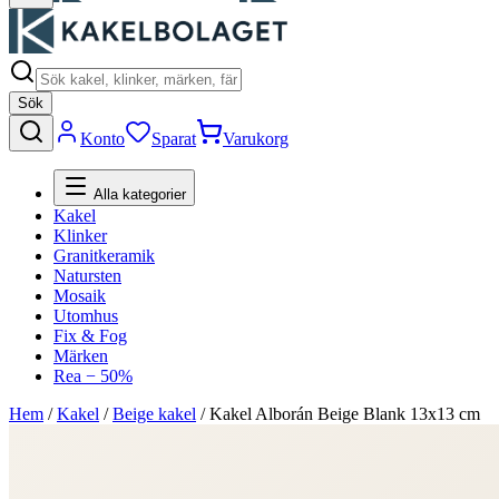
Sök
Konto
Sparat
Varukorg
Alla kategorier
Kakel
Klinker
Granitkeramik
Natursten
Mosaik
Utomhus
Fix & Fog
Märken
Rea − 50%
Hem
/
Kakel
/
Beige kakel
/
Kakel Alborán Beige Blank 13x13 cm