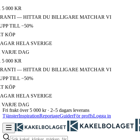
00 KR
NTI — HITTAR DU BILLIGARE MATCHAR VI
 TILL −50%
KÖP
AR HELA SVERIGE
RJE DAG
00 KR
NTI — HITTAR DU BILLIGARE MATCHAR VI
 TILL −50%
KÖP
AR HELA SVERIGE
RJE DAG
Fri frakt över 5 000 kr · 2–5 dagars leverans
Tjänster
Inspiration
Reportage
Guider
För proffs
Logga in