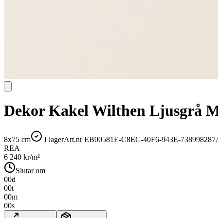
Dekor Kakel Wilthen Ljusgrå M
8x75 cm
I lager
Art.nr
EB00581E-C8EC-40F6-943E-73899828
REA
6 240
kr/m²
Slutar om
00
d
00
t
00
m
00
s