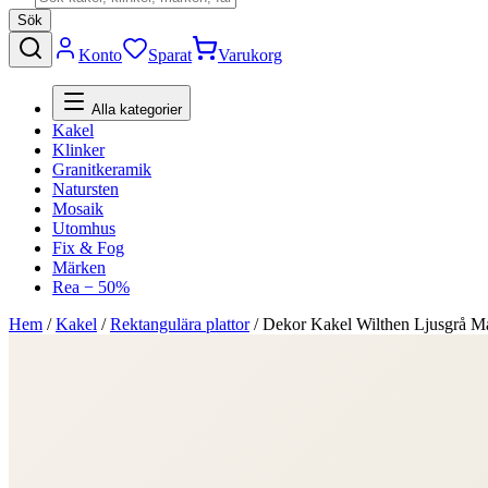
Sök
Konto
Sparat
Varukorg
Alla kategorier
Kakel
Klinker
Granitkeramik
Natursten
Mosaik
Utomhus
Fix & Fog
Märken
Rea − 50%
Hem
/
Kakel
/
Rektangulära plattor
/
Dekor Kakel Wilthen Ljusgrå M