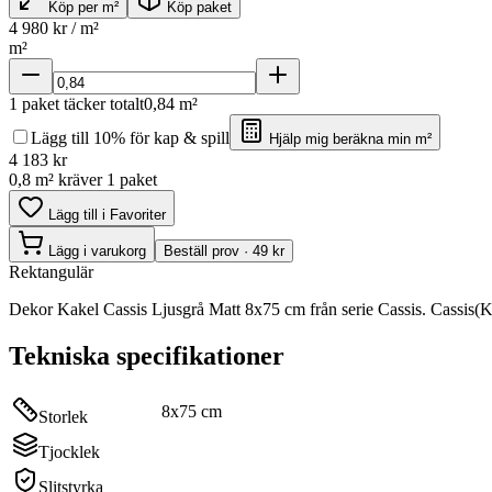
Köp per m²
Köp paket
4 980
kr / m²
m²
1
paket täcker totalt
0,84
m²
Lägg till 10% för kap & spill
Hjälp mig beräkna min m²
4 183
kr
0,8 m² kräver 1 paket
Lägg till i Favoriter
Lägg i varukorg
Beställ prov · 49 kr
Rektangulär
Dekor Kakel Cassis Ljusgrå Matt 8x75 cm från serie Cassis. Cassis(K
Tekniska specifikationer
8x75 cm
Storlek
Tjocklek
Slitstyrka