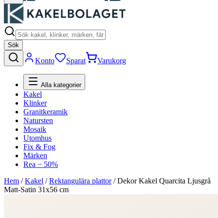
Sök
Konto
Sparat
Varukorg
Alla kategorier
Kakel
Klinker
Granitkeramik
Natursten
Mosaik
Utomhus
Fix & Fog
Märken
Rea − 50%
Hem
/
Kakel
/
Rektangulära plattor
/
Dekor Kakel Quarcita Ljusgrå
Matt-Satin 31x56 cm