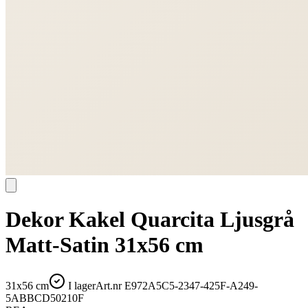
Dekor Kakel Quarcita Ljusgrå
Matt-Satin 31x56 cm
31x56 cm
I lager
Art.nr
E972A5C5-2347-425F-A249-
5ABBCD50210F