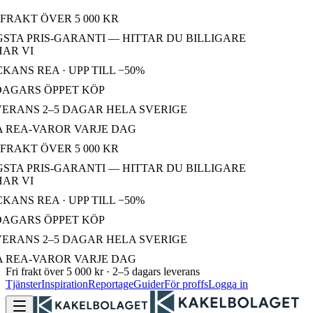
FRAKT ÖVER 5 000 KR
TA PRIS-GARANTI — HITTAR DU BILLIGARE
R VI
ANS REA · UPP TILL −50%
DAGARS ÖPPET KÖP
ERANS 2–5 DAGAR HELA SVERIGE
 REA-VAROR VARJE DAG
FRAKT ÖVER 5 000 KR
TA PRIS-GARANTI — HITTAR DU BILLIGARE
R VI
ANS REA · UPP TILL −50%
DAGARS ÖPPET KÖP
ERANS 2–5 DAGAR HELA SVERIGE
 REA-VAROR VARJE DAG
Fri frakt över 5 000 kr · 2–5 dagars leverans
Tjänster
Inspiration
Reportage
Guider
För proffs
Logga in