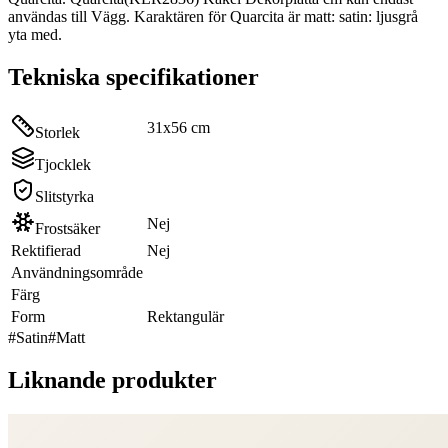
användas till Vägg. Karaktären för Quarcita är matt: satin: ljusgrå
yta med.
Tekniska specifikationer
31x56 cm
Storlek
Tjocklek
Slitstyrka
Nej
Frostsäker
Rektifierad
Nej
Användningsområde
Färg
Form
Rektangulär
#
Satin
#
Matt
Liknande produkter