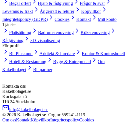
Begär offert
Hjälp & rådgivning
Frågor & svar
Leverans & frakt
Ångerrätt & returer
Köpvillkor
Integritetspolicy (GDPR)
Cookies
Kontakt
Mitt konto
Tjänster
Plattsättning
Badrumsrenovering
Köksrenovering
Rådgivning
3D-visualisering
För proffs
Bli Pluskund
Arkitekt & Inredare
Kontor & Kontorshotell
Hotell & Restaurang
Bygg & Entreprenad
Om
Kakelbolaget
Bli partner
Kontakta oss
Kakelbolaget.se
Kocksgatan 5
116 24 Stockholm
info@kakelbolaget.se
©
2026
Kakelbolaget.se. Org.nr
559241
‑
1119
.
Om oss
Kontakt
Köpvillkor
Integritetspolicy
Cookies