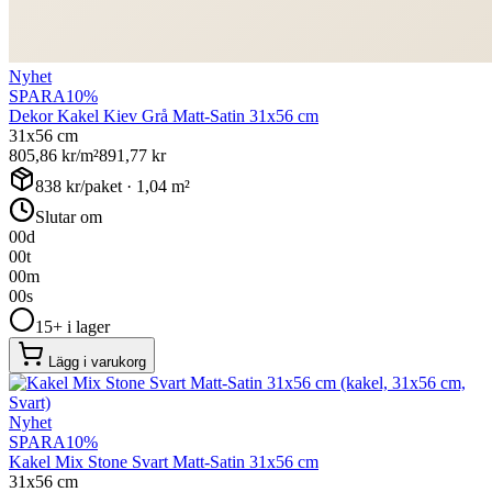
Nyhet
SPARA
10
%
Dekor Kakel Kiev Grå Matt-Satin 31x56 cm
31x56 cm
805,86
kr/m²
891,77
kr
838
kr/paket ·
1,04
m²
Slutar om
00
d
00
t
00
m
00
s
15+ i lager
Lägg i varukorg
Nyhet
SPARA
10
%
Kakel Mix Stone Svart Matt-Satin 31x56 cm
31x56 cm