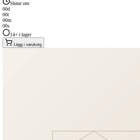
Slutar om
00
d
00
t
00
m
00
s
14+ i lager
Lägg i varukorg