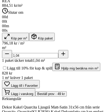
REA
884,51
kr/m²
Slutar om
00
d
00
t
00
m
00
s
Köp per m²
Köp paket
796,18
kr / m²
m²
1
paket täcker totalt
1,04
m²
Lägg till 10% för kap & spill
Hjälp mig beräkna min m²
828
kr
1 m² kräver 1 paket
Lägg till i Favoriter
Lägg i varukorg
Beställ prov · 49 kr
Rektangulär
Dekor Kakel Quarcita Ljusgrå Matt-Satin 31x56 cm från serie
Quarcita. Quarcita(KLR2836) Kakel Dekorplatta cm kan endast