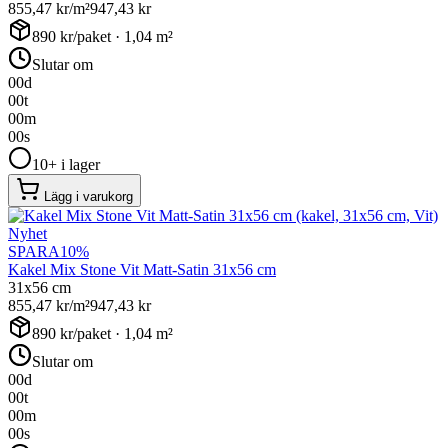
855,47
kr/m²
947,43
kr
890
kr/paket ·
1,04
m²
Slutar om
00
d
00
t
00
m
00
s
10+ i lager
Lägg i varukorg
Nyhet
SPARA
10
%
Kakel Mix Stone Vit Matt-Satin 31x56 cm
31x56 cm
855,47
kr/m²
947,43
kr
890
kr/paket ·
1,04
m²
Slutar om
00
d
00
t
00
m
00
s