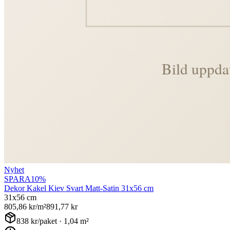
Nyhet
SPARA
10
%
Dekor Kakel Kiev Svart Matt-Satin 31x56 cm
31x56 cm
805,86
kr/m²
891,77
kr
838
kr/paket ·
1,04
m²