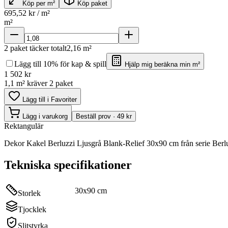
Köp per m²
Köp paket
695,52
kr / m²
m²
2
paket täcker totalt
2,16
m²
Lägg till 10% för kap & spill
Hjälp mig beräkna min m²
1 502
kr
1,1 m² kräver 2 paket
Lägg till i Favoriter
Lägg i varukorg
Beställ prov · 49 kr
Rektangulär
Dekor Kakel Berluzzi Ljusgrå Blank-Relief 30x90 cm från serie Berluz
Tekniska specifikationer
30x90 cm
Storlek
Tjocklek
Slitstyrka