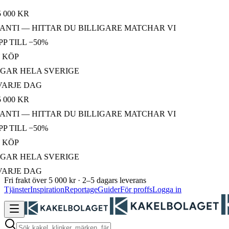
0 KR
I — HITTAR DU BILLIGARE MATCHAR VI
ILL −50%
ÖP
R HELA SVERIGE
JE DAG
0 KR
I — HITTAR DU BILLIGARE MATCHAR VI
ILL −50%
ÖP
R HELA SVERIGE
JE DAG
Fri frakt över 5 000 kr · 2–5 dagars leverans
Tjänster
Inspiration
Reportage
Guider
För proffs
Logga in