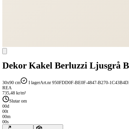
Dekor Kakel Berluzzi Ljusgrå B
30x90 cm
I lager
Art.nr
950FDD0F-BE0F-4847-B270-1C43B4D
REA
735,48
kr/m²
Slutar om
00
d
00
t
00
m
00
s