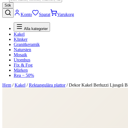
Sök
Konto
Sparat
Varukorg
Alla kategorier
Kakel
Klinker
Granitkeramik
Natursten
Mosaik
Utomhus
Fix & Fog
Märken
Rea − 50%
Hem
/
Kakel
/
Rektangulära plattor
/
Dekor Kakel Berluzzi Ljusgrå B