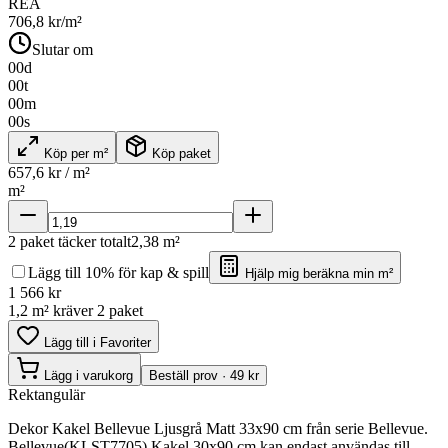
REA
706,8
kr/m²
Slutar om
00
d
00
t
00
m
00
s
Köp per m²
Köp paket
657,6
kr / m²
m²
2
paket täcker totalt
2,38
m²
Lägg till 10% för kap & spill
Hjälp mig beräkna min m²
1 566
kr
1,2 m² kräver 2 paket
Lägg till i Favoriter
Lägg i varukorg
Beställ prov · 49 kr
Rektangulär
Dekor Kakel Bellevue Ljusgrå Matt 33x90 cm från serie Bellevue.
Bellevue(KLST7705) Kakel 30x90 cm kan endast användas till