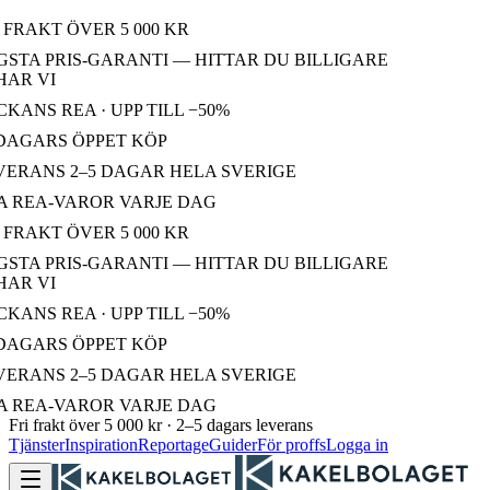
 FRAKT ÖVER 5 000 KR
STA PRIS-GARANTI — HITTAR DU BILLIGARE
AR VI
KANS REA · UPP TILL −50%
DAGARS ÖPPET KÖP
ERANS 2–5 DAGAR HELA SVERIGE
 REA-VAROR VARJE DAG
 FRAKT ÖVER 5 000 KR
STA PRIS-GARANTI — HITTAR DU BILLIGARE
AR VI
KANS REA · UPP TILL −50%
DAGARS ÖPPET KÖP
ERANS 2–5 DAGAR HELA SVERIGE
 REA-VAROR VARJE DAG
Fri frakt över 5 000 kr · 2–5 dagars leverans
Tjänster
Inspiration
Reportage
Guider
För proffs
Logga in