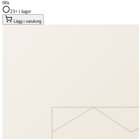
00
s
23+ i lager
Lägg i varukorg