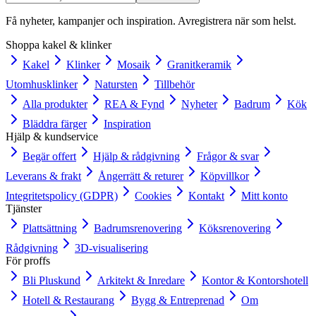
Få nyheter, kampanjer och inspiration. Avregistrera när som helst.
Shoppa kakel & klinker
Kakel
Klinker
Mosaik
Granitkeramik
Utomhusklinker
Natursten
Tillbehör
Alla produkter
REA & Fynd
Nyheter
Badrum
Kök
Bläddra färger
Inspiration
Hjälp & kundservice
Begär offert
Hjälp & rådgivning
Frågor & svar
Leverans & frakt
Ångerrätt & returer
Köpvillkor
Integritetspolicy (GDPR)
Cookies
Kontakt
Mitt konto
Tjänster
Plattsättning
Badrumsrenovering
Köksrenovering
Rådgivning
3D-visualisering
För proffs
Bli Pluskund
Arkitekt & Inredare
Kontor & Kontorshotell
Hotell & Restaurang
Bygg & Entreprenad
Om