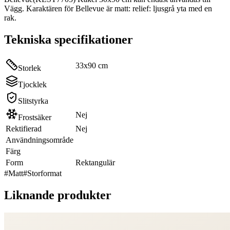
Vägg. Karaktären för Bellevue är matt: relief: ljusgrå yta med en
rak.
Tekniska specifikationer
33x90 cm
Storlek
Tjocklek
Slitstyrka
Nej
Frostsäker
Rektifierad
Nej
Användningsområde
Färg
Form
Rektangulär
#
Matt
#
Storformat
Liknande produkter