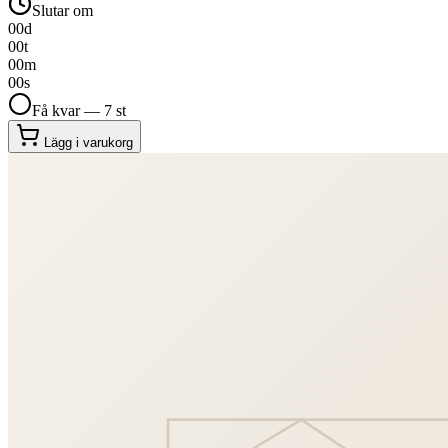
Slutar om
00
d
00
t
00
m
00
s
Få kvar — 7 st
Lägg i varukorg