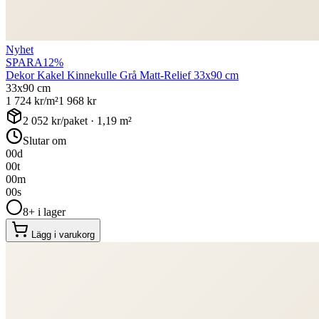
Nyhet
SPARA
12
%
Dekor Kakel Kinnekulle Grå Matt-Relief 33x90 cm
33x90 cm
1 724
kr/m²
1 968
kr
2 052
kr/paket ·
1,19
m²
Slutar om
00
d
00
t
00
m
00
s
8+ i lager
Lägg i varukorg