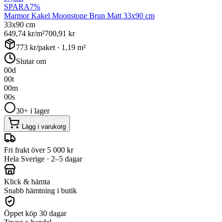
SPARA
7
%
Marmor Kakel Moonstone Brun Matt 33x90 cm
33x90 cm
649,74
kr/m²
700,91
kr
773
kr/paket ·
1,19
m²
Slutar om
00
d
00
t
00
m
00
s
30+ i lager
Lägg i varukorg
Fri frakt över 5 000 kr
Hela Sverige · 2–5 dagar
Klick & hämta
Snabb hämtning i butik
Öppet köp 30 dagar