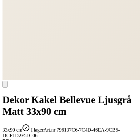
Dekor Kakel Bellevue Ljusgrå
Matt 33x90 cm
33x90 cm
I lager
Art.nr
796137C6-7C4D-46EA-9CB5-
DCF1D2F51C06