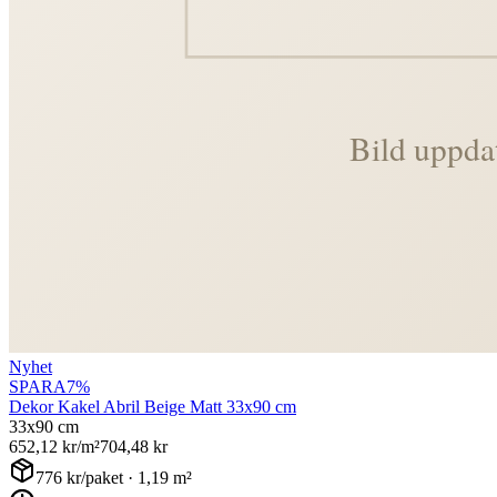
Nyhet
SPARA
7
%
Dekor Kakel Abril Beige Matt 33x90 cm
33x90 cm
652,12
kr/m²
704,48
kr
776
kr/paket ·
1,19
m²