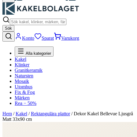
Sök
Konto
Sparat
Varukorg
Alla kategorier
Kakel
Klinker
Granitkeramik
Natursten
Mosaik
Utomhus
Fix & Fog
Märken
Rea − 50%
Hem
/
Kakel
/
Rektangulära plattor
/
Dekor Kakel Bellevue Ljusgrå
Matt 33x90 cm