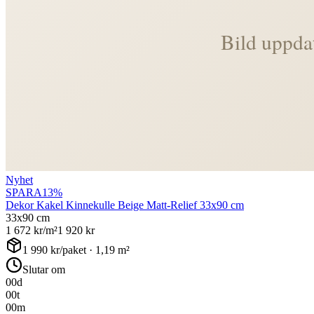
Nyhet
SPARA
13
%
Dekor Kakel Kinnekulle Beige Matt-Relief 33x90 cm
33x90 cm
1 672
kr/m²
1 920
kr
1 990
kr/paket ·
1,19
m²
Slutar om
00
d
00
t
00
m