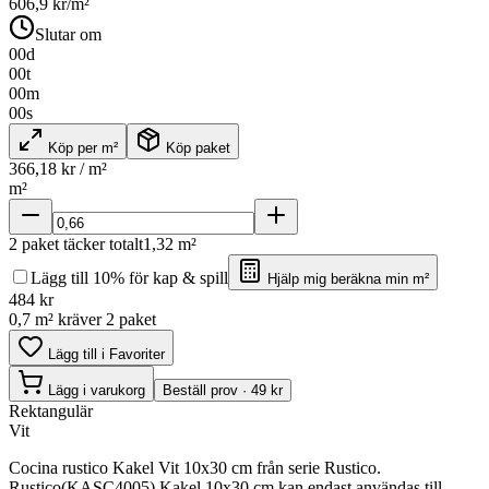
606,9
kr/m²
Slutar om
00
d
00
t
00
m
00
s
Köp per m²
Köp paket
366,18
kr / m²
m²
2
paket täcker totalt
1,32
m²
Lägg till 10% för kap & spill
Hjälp mig beräkna min m²
484
kr
0,7 m² kräver 2 paket
Lägg till i Favoriter
Lägg i varukorg
Beställ prov · 49 kr
Rektangulär
Vit
Cocina rustico Kakel Vit 10x30 cm från serie Rustico.
Rustico(KASC4005) Kakel 10x30 cm kan endast användas till