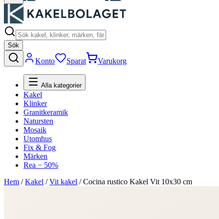
Sök
Konto
Sparat
Varukorg
Alla kategorier
Kakel
Klinker
Granitkeramik
Natursten
Mosaik
Utomhus
Fix & Fog
Märken
Rea − 50%
Hem
/
Kakel
/
Vit kakel
/
Cocina rustico Kakel Vit 10x30 cm