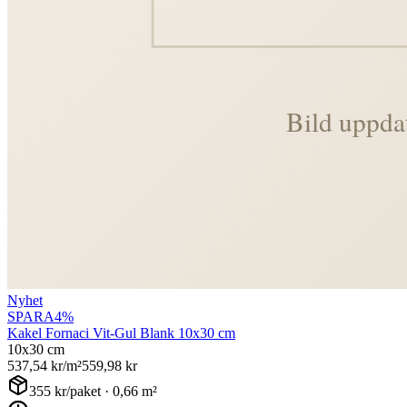
Nyhet
SPARA
4
%
Kakel Fornaci Vit-Gul Blank 10x30 cm
10x30 cm
537,54
kr/m²
559,98
kr
355
kr/paket ·
0,66
m²