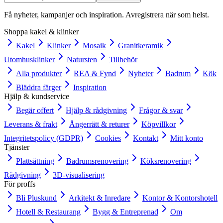
Få nyheter, kampanjer och inspiration. Avregistrera när som helst.
Shoppa kakel & klinker
Kakel
Klinker
Mosaik
Granitkeramik
Utomhusklinker
Natursten
Tillbehör
Alla produkter
REA & Fynd
Nyheter
Badrum
Kök
Bläddra färger
Inspiration
Hjälp & kundservice
Begär offert
Hjälp & rådgivning
Frågor & svar
Leverans & frakt
Ångerrätt & returer
Köpvillkor
Integritetspolicy (GDPR)
Cookies
Kontakt
Mitt konto
Tjänster
Plattsättning
Badrumsrenovering
Köksrenovering
Rådgivning
3D-visualisering
För proffs
Bli Pluskund
Arkitekt & Inredare
Kontor & Kontorshotell
Hotell & Restaurang
Bygg & Entreprenad
Om