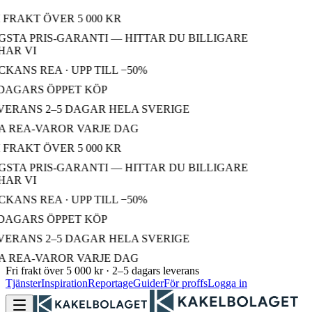
 FRAKT ÖVER 5 000 KR
STA PRIS-GARANTI — HITTAR DU BILLIGARE
AR VI
KANS REA · UPP TILL −50%
DAGARS ÖPPET KÖP
ERANS 2–5 DAGAR HELA SVERIGE
 REA-VAROR VARJE DAG
 FRAKT ÖVER 5 000 KR
STA PRIS-GARANTI — HITTAR DU BILLIGARE
AR VI
KANS REA · UPP TILL −50%
DAGARS ÖPPET KÖP
ERANS 2–5 DAGAR HELA SVERIGE
 REA-VAROR VARJE DAG
Fri frakt över 5 000 kr · 2–5 dagars leverans
Tjänster
Inspiration
Reportage
Guider
För proffs
Logga in