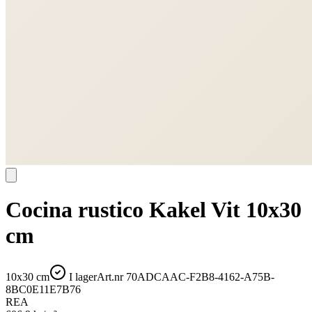
Cocina rustico Kakel Vit 10x30
cm
10x30 cm
I lager
Art.nr
70ADCAAC-F2B8-4162-A75B-
8BC0E11E7B76
REA