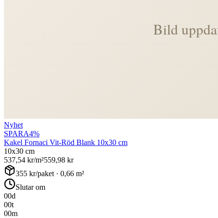
Nyhet
SPARA
4
%
Kakel Fornaci Vit-Röd Blank 10x30 cm
10x30 cm
537,54
kr/m²
559,98
kr
355
kr/paket ·
0,66
m²
Slutar om
00
d
00
t
00
m