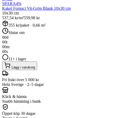
SPARA
4
%
Kakel Fornaci Vit-Grön Blank 10x30 cm
10x30 cm
537,54
kr/m²
559,98
kr
355
kr/paket ·
0,66
m²
Slutar om
00
d
00
t
00
m
00
s
11+ i lager
Lägg i varukorg
Fri frakt över 5 000 kr
Hela Sverige · 2–5 dagar
Klick & hämta
Snabb hämtning i butik
Öppet köp 30 dagar