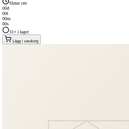
Slutar om
00
d
00
t
00
m
00
s
31+ i lager
Lägg i varukorg