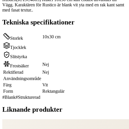
Vägg. Karaktären för Rustico är blank vit yta med en rak kant samt
med fasat textur..
Tekniska specifikationer
10x30 cm
Storlek
Tjocklek
Slitstyrka
Nej
Frostsäker
Rektifierad
Nej
Användningsområde
Färg
Vit
Form
Rektangulär
#
Blank
#
Strukturerad
Liknande produkter