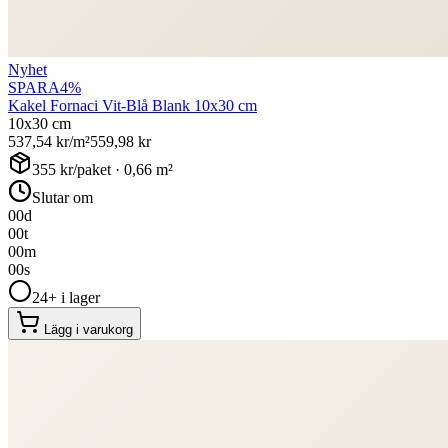
Nyhet
SPARA
4
%
Kakel Fornaci Vit-Blå Blank 10x30 cm
10x30 cm
537,54
kr/m²
559,98
kr
355
kr/paket ·
0,66
m²
Slutar om
00
d
00
t
00
m
00
s
24+ i lager
Lägg i varukorg